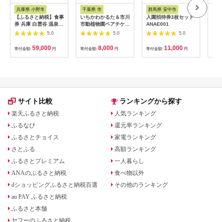
税
ス
ス
兵庫県 小野市
千葉県 市
群馬県 安中市
静
【ふるさと納税】食事
いちかわかるた＆市川
入園招待券3枚セット
熱川
券 兵庫 白雲谷 温泉
市動植物園ペアチケッ
ANAE001
園 
ゆぴか 入浴券 10枚＋
ト 【12203-0196】
／ 
5.0
5.0
5.0
お食事券 (1,000円)
ット
10枚 セット 旅行 旅
59,000
8,000
11,000
寄付金額:
円
寄付金額:
円
寄付金額:
円
寄付
温泉旅行 スパ サウナ
岩盤浴 マッサージ エ
ステ 体験 体験型 子供
大人 チケット 券 ギフ
ト券 ギフト 贈答 レス
トラン 健康 美容 兵庫
県 小野市
サイト比較
ランキングから探す
楽天ふるさと納税
人気ランキング
ふるなび
還元率ランキング
ふるさとチョイス
家電ランキング
さとふる
高額ランキング
ふるさとプレミアム
一人暮らし
ANAのふるさと納税
食べ物以外
dショッピングふるさと納税百選
その他のランキング
au PAY ふるさと納税
ふるさと本舗
ヤフーのふるさと納税