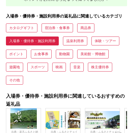
入場券・優待券・施設利用券の返礼品に関連しているカテゴリ
カタログギフト
宿泊券・食事券
商品券
入場券・優待券・施設利用券
温泉利用券
体験・ツアー
ポイント
お食事券
動物園
美術館・博物館
遊園地
スポーツ
映画
音楽
株主優待券
その他
入場券・優待券・施設利用券に関連しているおすすめの
返礼品
出典：楽天ふるさと納
出典：ふるさとチョイ
出典：ふるさとチョイ
出