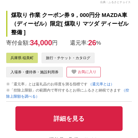
出典：ふるさとチョイス
煤取り 作業 クーポン券 9，000円分 MAZDA車
（ディーゼル）限定[ 煤取り マツダ ディーゼル
整備 ]
34,000
26
寄付金額:
円
還元率:
%
兵庫県 稲美町
旅行・チケット・カタログ
お気に入り
入場券・優待券・施設利用券
※「還元率」とは返礼品のお得度を測る指標です
（還元率とは）
※「控除上限額」の範囲内で寄付するとお得にふるさと納税できます
（控
除上限額を調べる）
詳細を見る