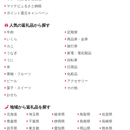
マイナビふるさと納税
ポイント還元キャンペーン
人気の返礼品から探す
牛肉
定期便
いくら
商品券・金券
カニ
旅行券
うなぎ
家電・電化製品
うに
自転車
米
日用品
果物・フルーツ
化粧品
ビール
アクセサリー
菓子・スイーツ
その他
おせち
地域から返礼品を探す
北海道
埼玉県
岐阜県
鳥取県
佐賀県
青森県
千葉県
静岡県
島根県
長崎県
岩手県
東京都
愛知県
岡山県
熊本県