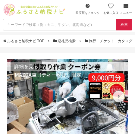
限度額をチェック
お気に入り
メニュー
検索
ふるさと納税ナビ TOP
返礼品検索
旅行・チケット・カタログ
詳細を見る