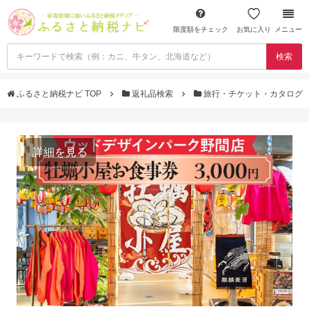
限度額をチェック
お気に入り
メニュー
検索
ふるさと納税ナビ TOP
返礼品検索
旅行・チケット・カタログ
詳細を見る