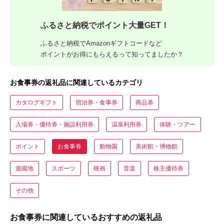
ふるさと納税でポイント大量GET！
ふるさと納税でAmazonギフトコードなど
ポイントがお得にもらえるって知ってましたか？
お食事券の返礼品に関連しているカテゴリ
カタログギフト
宿泊券・食事券
商品券
入場券・優待券・施設利用券
温泉利用券
体験・ツアー
ポイント
お食事券
動物園
美術館・博物館
遊園地
スポーツ
映画
音楽
株主優待券
その他
お食事券に関連しているおすすめの返礼品