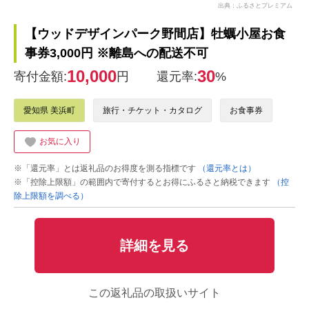
出典：ふるさとプレミアム
【ウッドデザインパーク野間店】牡蠣小屋お食
事券3,000円 ※離島への配送不可
10,000
30
寄付金額:
円
還元率:
%
愛知県 美浜町
旅行・チケット・カタログ
お食事券
お気に入り
※「還元率」とは返礼品のお得度を測る指標です
（還元率とは）
※「控除上限額」の範囲内で寄付するとお得にふるさと納税できます
（控
除上限額を調べる）
詳細を見る
この返礼品の取扱いサイト