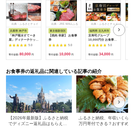
出典：ふるさとチョイ
出典：JRE MALLふる
出典：ふるさとチョイ
出
ス
さと納税
ス
兵庫県 神戸市
東京都新宿区
福岡県 北九州市
兵
「神戸菊水すてーき
【焼肉 幸家】 お食事
京寿司グループ
【ふ
屋」ディナーチケット
券
10,000円分 お食事券
テル
（2枚）
1000円×10枚 食事チ
・ 
5.0
5.0
5.0
ケット チケット 寿司
分 (
福岡県 北九州市
【宿
80,000
10,000
34,000
寄付金額:
円
寄付金額:
円
寄付金額:
円
寄付
場券
ホテ
素泊
泊2
お食事券の返礼品に関連している記事の紹介
大浴
フェ
ナー
【2026年最新版】ふるさと納税
ふるさと納税、年収いくらで3
でディズニー返礼品はもらえ
万円寄付できる？おすすめ返
る？ホテル・チケット・公式グ
品も紹介