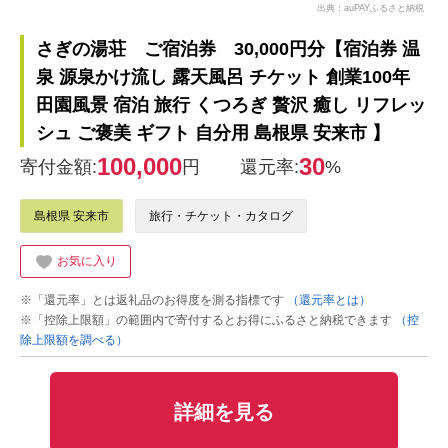
出典：auPAYふるさと納税
さぎの湯荘 ご宿泊券 30,000円分【宿泊券 温
泉 源泉かけ流し 露天風呂 チケット 創業100年
田園風景 宿泊 旅行 くつろぎ 贅沢 癒し リフレッ
シュ ご褒美 ギフト 自分用 島根県 安来市 】
100,000
30
寄付金額:
円
還元率:
%
島根県 安来市
旅行・チケット・カタログ
お気に入り
※「還元率」とは返礼品のお得度を測る指標です
（還元率とは）
※「控除上限額」の範囲内で寄付するとお得にふるさと納税できます
（控
除上限額を調べる）
詳細を見る