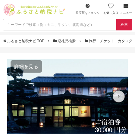
限度額をチェック
お気に入り
メニュー
検索
ふるさと納税ナビ TOP
返礼品検索
旅行・チケット・カタログ
詳細を見る