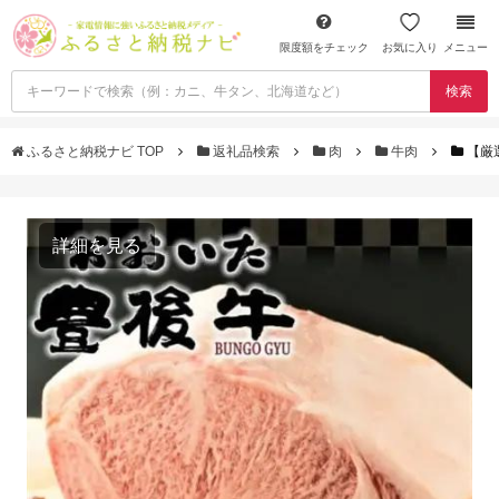
限度額をチェック
お気に入り
メニュー
検索
ふるさと納税ナビ TOP
返礼品検索
肉
牛肉
【厳
詳細を見る