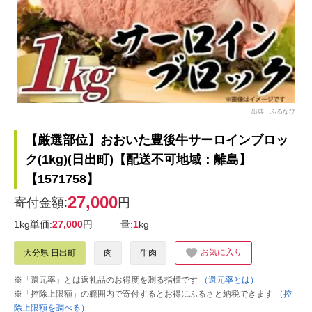
出典：ふるなび
【厳選部位】おおいた豊後牛サーロインブロッ
ク(1kg)(日出町)【配送不可地域：離島】
【1571758】
27,000
寄付金額:
円
1kg単価:
27,000
円
量:
1
kg
お気に入り
大分県 日出町
肉
牛肉
※「還元率」とは返礼品のお得度を測る指標です
（還元率とは）
※「控除上限額」の範囲内で寄付するとお得にふるさと納税できます
（控
除上限額を調べる）