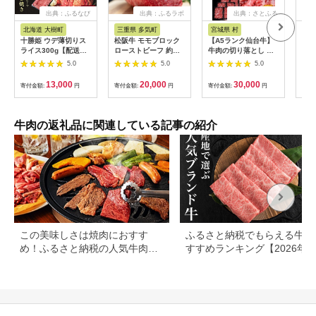
出典：ふるなび
出典：ふるラボ
出典：さとふる
出
北海道 大樹町
三重県 多気町
宮城県 村
長
十勝姫 ウデ薄切りス
松阪牛 モモブロック
【A5ランク仙台牛】
幻の
ライス300g【配送不
ローストビーフ 約
牛肉の切り落とし 合
肉用
可地域：離島】
500g 国産牛 和牛 ブ
計1.8kg(300g×6) 小
バラ
5.0
5.0
5.0
【1397674】
ランド牛 JGAP家
分けで使い勝手も◎
肉 
畜・畜産物 農場
焼き
13,000
20,000
30,000
寄付金額:
円
寄付金額:
円
寄付金額:
円
寄付
HACCP認証農場 牛肉
限定
肉 高級 人気 おすすめ
信州
神戸牛 近江牛 に並ぶ
日本三大和牛 松阪 松
牛肉の返礼品に関連している記事の紹介
坂牛 松坂 モモ ビーフ
シチュー カレー 霜降
り 三重県 多気町 SS-
32
この美味しさは焼肉におすす
ふるさと納税でもらえる牛肉
め！ふるさと納税の人気牛肉還
すすめランキング【2026年
元率ランキング
版】還元率・用途別で徹底比