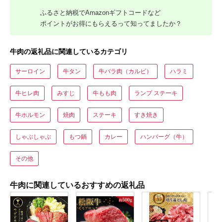
ふるさと納税でAmazonギフトコードなど
ポイントがお得にもらえるって知ってましたか？
牛肉の返礼品に関連しているカテゴリ
サーロイン
牛タン
牛バラ肉（カルビ）
ハラミ
牛ヒレ肉
みすじ
牛もも肉
ランプ ステーキ
牛ホルモン
焼肉
ステーキ
すき焼き
しゃぶしゃぶ
もつ鍋
カレー
ハンバーグ（牛）
その他
牛肉に関連しているおすすめの返礼品