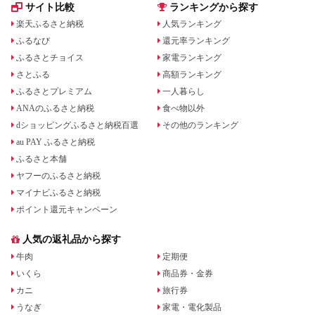
サイト比較
ランキングから探す
楽天ふるさと納税
人気ランキング
ふるなび
還元率ランキング
ふるさとチョイス
家電ランキング
さとふる
高額ランキング
ふるさとプレミアム
一人暮らし
ANAのふるさと納税
食べ物以外
dショッピングふるさと納税百選
その他のランキング
au PAY ふるさと納税
ふるさと本舗
ヤフーのふるさと納税
マイナビふるさと納税
ポイント還元キャンペーン
人気の返礼品から探す
牛肉
定期便
いくら
商品券・金券
カニ
旅行券
うなぎ
家電・電化製品