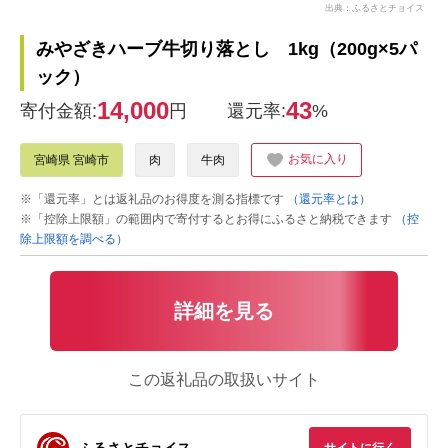
出典：ふるさとチョイス
みやざきハーブ牛切り落とし 1kg（200g×5パ
ック）
14,000
43
寄付金額:
円
還元率:
%
お気に入り
宮崎県 宮崎市
肉
牛肉
※「還元率」とは返礼品のお得度を測る指標です
（還元率とは）
※「控除上限額」の範囲内で寄付するとお得にふるさと納税できます
（控
除上限額を調べる）
詳細を見る
この返礼品の取扱いサイト
ふるさとチョイス