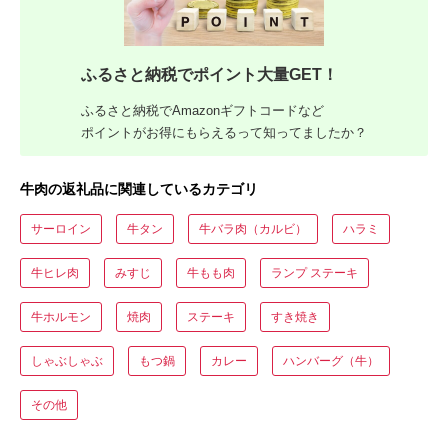
ふるさと納税でポイント大量GET！
ふるさと納税でAmazonギフトコードなど
ポイントがお得にもらえるって知ってましたか？
牛肉の返礼品に関連しているカテゴリ
サーロイン
牛タン
牛バラ肉（カルビ）
ハラミ
牛ヒレ肉
みすじ
牛もも肉
ランプ ステーキ
牛ホルモン
焼肉
ステーキ
すき焼き
しゃぶしゃぶ
もつ鍋
カレー
ハンバーグ（牛）
その他