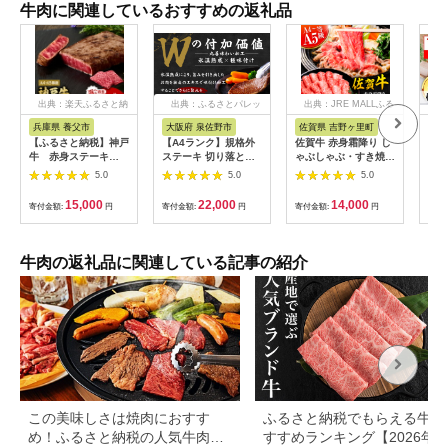
牛肉に関連しているおすすめの返礼品
出典：楽天ふるさと納
出典：ふるさとパレッ
出典：JRE MALLふる
税
ト
さと納税
兵庫県 養父市
大阪府 泉佐野市
佐賀県 吉野ヶ里町
兵
【ふるさと納税】神戸
【A4ランク】規格外
佐賀牛 赤身霜降り し
【神
牛 赤身ステーキ
ステーキ 切り落とし
ゃぶしゃぶ・すき焼き
ーロ
(200g/300g/400g/55
800g【スピード発送
用 600g 吉野ヶ里町
営業
5.0
5.0
5.0
0g/1200g)_ 神戸牛 神
黒毛和牛 リブロース
[FDB064]
(ka
戸ビーフ 黒毛和牛 ス
サーロイン 訳あり サ
15,000
22,000
14,000
寄付金額:
円
寄付金額:
円
寄付金額:
円
寄付
テーキ 赤身肉 牛肉 和
イズ不揃い すてーき
牛 ブランド牛 高級肉
氷温熟成×極味付け】
国産牛 ギフト 贈答用
mrz0460
プレゼント 焼肉 グル
牛肉の返礼品に関連している記事の紹介
メ 送料無料 【配送不
可地域：離島】
【G1440980】
この美味しさは焼肉におすす
ふるさと納税でもらえる牛肉
め！ふるさと納税の人気牛肉還
すすめランキング【2026年