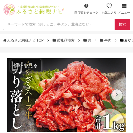
限度額をチェック
お気に入り
メニュー
検索
ふるさと納税ナビ TOP
返礼品検索
肉
牛肉
みや
詳細を見る