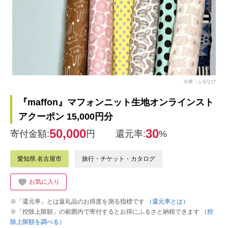
出典：ふるなび
『maffon』マフォンニット生地オンラインスト
アクーポン 15,000円分
50,000
30
寄付金額:
円
還元率:
%
愛知県 名古屋市
旅行・チケット・カタログ
お気に入り
※「還元率」とは返礼品のお得度を測る指標です
（還元率とは）
※「控除上限額」の範囲内で寄付するとお得にふるさと納税できます
（控
除上限額を調べる）