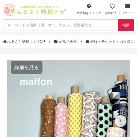
限度額をチェック
お気に入り
メニュー
検索
ふるさと納税ナビ TOP
返礼品検索
旅行・チケット・カタログ
詳細を見る