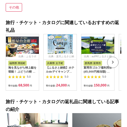
その他
旅行・チケット・カタログに関連しているおすすめの返
礼品
出典：ふるラボ
出典：楽天ふるさと納
出典：auPAYふるさと納
出典
税
税
福岡県 岡垣町
兵庫県 太子町
群馬県 富岡市
長
海を見ながら特上鮨を
【ふるさと納税】ホテ
富岡市ゴルフ場利用券
旅行
堪能！ ぶどうの樹 鮨
ルdeデイキャンプ体
(45,000円相当額) ゴ
運転
屋台ペア お食事券 海
験チケット
ルフ チケット 平日 土
列車
5.0
5.0
5.0
鮮 海 屋台 食事 ペア
【1364991】
日 祝日 プレー券 関東
験 
福岡県 岡垣町
群馬県 首都圏 F20E-
列車
68,500
24,000
150,000
寄付金額:
円
寄付金額:
円
寄付金額:
円
寄付
382
ども
県
旅行・チケット・カタログの返礼品に関連している記事
の紹介