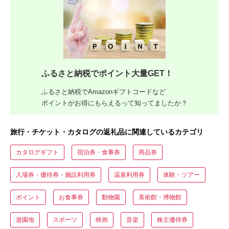
ふるさと納税でポイント大量GET！
ふるさと納税でAmazonギフトコードなど
ポイントがお得にもらえるって知ってましたか？
旅行・チケット・カタログの返礼品に関連しているカテゴリ
カタログギフト
宿泊券・食事券
商品券
入場券・優待券・施設利用券
温泉利用券
体験・ツアー
ポイント
お食事券
動物園
美術館・博物館
遊園地
スポーツ
映画
音楽
株主優待券