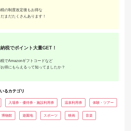
納税の制度改定後もお得な
まだまだたくさんあります！
納税でポイント大量GET！
税でAmazonギフトコードなど
がお得にもらえるって知ってましたか？
いるカテゴリ
入場券・優待券・施設利用券
温泉利用券
体験・ツアー
・博物館
遊園地
スポーツ
映画
音楽