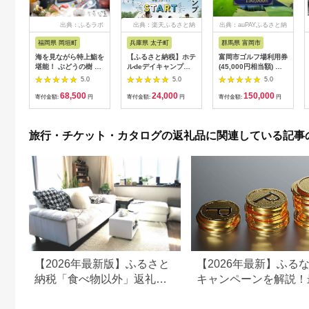
出典：ふるラボ
出典：楽天ふるさと納
出典：auPAYふるさと納
税
税
福岡県 岡垣町
兵庫県 太子町
群馬県 富岡市
海を見ながら特上鮨を
【ふるさと納税】ホテ
富岡市ゴルフ場利用券
堪能！ ぶどうの樹 鮨
ルdeデイキャンプ体
(45,000円相当額) ゴ
屋台ペア お食事券 海
験チケット
ルフ チケット 平日 土
5.0
5.0
5.0
鮮 海 屋台 食事 ペア
【1364991】
日 祝日 プレー券 関東
68,500
24,000
150,000
福岡県 岡垣町
群馬県 首都圏 F20E-
寄付金額:
円
寄付金額:
円
寄付金額:
円
382
旅行・チケット・カタログの返礼品に関連している記事
【2026年最新版】ふるさと
【2026年最新】ふる
納税「食べ物以外」返礼品
キャンペーンを解説！
の還元率ランキング！
50%還元も