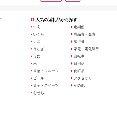
す
人気の返礼品から探す
牛肉
定期便
いくら
商品券・金券
カニ
旅行券
うなぎ
家電・電化製品
うに
自転車
米
日用品
果物・フルーツ
化粧品
ビール
アクセサリー
菓子・スイーツ
その他
おせち