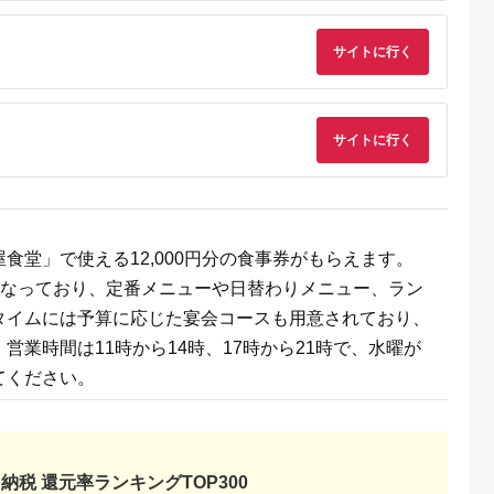
るさとプレミ
出典：JALふるさと納税
出典：ふるラボ
出典：auPAYふるさと
サイトに行く
アム
大磯町
沖縄県 石垣市
北海道 富良野市
長野県 塩尻市
9-06 大磯迎
石垣島の自然を満喫！
北海道富良野市 日本
信州健康ランド ギフ
食事券
石垣島1日アクティビ
旅行 地域限定旅行ク
ト券（1000円券×9
00円分）【
ティ (利用券 1名様分)
ーポン90,000円分
枚） | 信州健康ラン
5.0
5.0
5.0
5.0
大磯町 お惣
NS-2
サウナ 大浴場 ボディ
サイトに行く
69,000
50,000
300,000
34,000
 大磯名産品
ケア リラクゼーショ
円
寄付金額:
円
寄付金額:
円
寄付金額:
円
 おつまみ
ン 施設 宿泊 家族連
の日 贈答品
長野県 塩尻市
の日 ギフト
品 敬老の日
名地元店 こ
磯グルメ 】
食堂」で使える12,000円分の食事券がもらえます。
トになっており、定番メニューや日替わりメニュー、ラン
タイムには予算に応じた宴会コースも用意されており、
業時間は11時から14時、17時から21時で、水曜が
てください。
収いくら
る？おす
納税 還元率ランキングTOP300