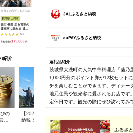
出典：auPAYふるさと納
出典：dショッピングふ
出典：auPAYふるさと納
出典：ふ
JALふるさと納税
税
るさと納税
税
長野県 上田市
岐阜県 可児市
静岡県 伊東市
神奈川県 
旅行 長野 走る電車の
富士カントリー可児ク
伊東園ホテル・伊東園
159-200
運転室に乗れる 貸切
ラブ利用券（150,000
ホテル別館・伊東園ホ
賓舘 お
列車でお仕事体験 体
円分）【0018-007】
テル松川館 ご宿泊券
F（50,0
5.0
5.0
5.0
auPAYふるさと納税
験 チケット 電車 鉄道
1泊2日2食付き(1名様
神奈川県 
175,000
500,000
30,000
1
列車 サービス 子供 子
分:GAタイプ)
菜 手作り
寄付金額:
円
寄付金額:
円
寄付金額:
円
寄付金額:
ども こども 家族 長野
【1044937】
和風おかず
県
お土産 父
揚げ物 母
の紹介
お歳暮 食
返礼品紹介
おかず 有
だわり 大
茨城県大洗町の人気中華料理店「藤乃屋
1,000円分のポイント券が12枚セッ
チを楽しむことができます。ディナー
地元住民や観光客に愛されるお店です。営
定休日です。観光の際にぜひ訪れてみ
なびの
【2026年最新版】ふるさと
ふるさと納税、年
最大
納税でディズニー返礼品は
で30万円寄付でき
もらえる？ホテル・チケッ
すめ返礼品も紹介
ふるさと