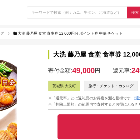
検索
ログ
大洗 藤乃屋 食堂 食事券 12,000円分 ポイント券 中華 チケット
大洗 藤乃屋 食堂 食事券 12,
49,000
24
寄付金額:
円
還元率:
茨城県 大洗町
旅行・チケット・カタログ
※「還元率」とは返礼品のお得度を測る指標です
（還
※「控除上限額」の範囲内で寄付するとお得にふるさ