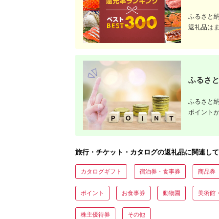
ト・公式グッズを徹底解説
ふるさと
返礼品は
ふるさと
ふるさと納
ポイント
旅行・チケット・カタログの返礼品に関連して
カタログギフト
宿泊券・食事券
商品券
ポイント
お食事券
動物園
美術館
株主優待券
その他