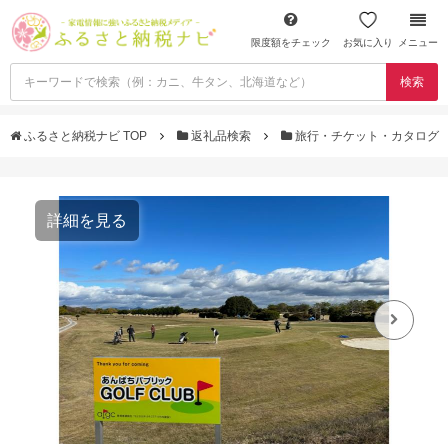
限度額をチェック
お気に入り
メニュー
検索
ふるさと納税ナビ TOP
返礼品検索
旅行・チケット・カタログ
詳細を見る