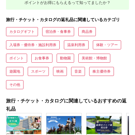
ポイントがお得にもらえるって知ってましたか？
旅行・チケット・カタログの返礼品に関連しているカテゴリ
カタログギフト
宿泊券・食事券
商品券
入場券・優待券・施設利用券
温泉利用券
体験・ツアー
ポイント
お食事券
動物園
美術館・博物館
遊園地
スポーツ
映画
音楽
株主優待券
その他
旅行・チケット・カタログに関連しているおすすめの返
礼品