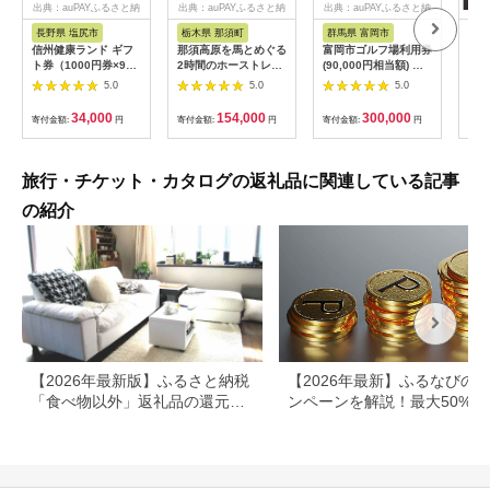
出典：auPAYふるさと納
出典：auPAYふるさと納
出典：auPAYふるさと納
税
税
税
長野県 塩尻市
栃木県 那須町
群馬県 富岡市
三
信州健康ランド ギフ
那須高原を馬とめぐる
富岡市ゴルフ場利用券
34
ト券（1000円券×9
2時間のホーストレッ
(90,000円相当額) ゴ
はら
枚） | 信州健康ランド
キング 外乗ペア利用
ルフ チケット 平日 土
肉御
5.0
5.0
5.0
サウナ 大浴場 ボディ
券【平日限定】チケッ
日 祝日 プレー券 関東
食事
ケア リラクゼーショ
ト 利用券 ペア 体験
群馬県 首都圏 F20E-
34,000
154,000
300,000
寄付金額:
円
寄付金額:
円
寄付金額:
円
寄付
ン 施設 宿泊 家族連れ
乗馬 初心者歓迎〔P-
350
長野県 塩尻市
100〕
旅行・チケット・カタログの返礼品に関連している記事
の紹介
【2026年最新版】ふるさと納税
【2026年最新】ふるなびの
「食べ物以外」返礼品の還元率
ンペーンを解説！最大50%還
ランキング！
も