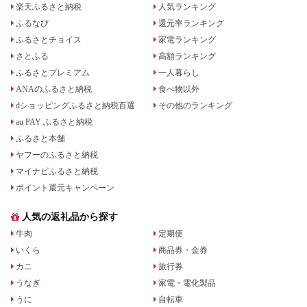
楽天ふるさと納税
人気ランキング
ふるなび
還元率ランキング
ふるさとチョイス
家電ランキング
さとふる
高額ランキング
ふるさとプレミアム
一人暮らし
ANAのふるさと納税
食べ物以外
dショッピングふるさと納税百選
その他のランキング
au PAY ふるさと納税
ふるさと本舗
ヤフーのふるさと納税
マイナビふるさと納税
ポイント還元キャンペーン
人気の返礼品から探す
牛肉
定期便
いくら
商品券・金券
カニ
旅行券
うなぎ
家電・電化製品
うに
自転車