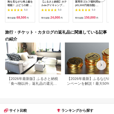
海を見ながら特上鮨を
【ふるさと納税】ホテ
富岡市ゴルフ場利用券
旅行
堪能！ ぶどうの樹 鮨
ルdeデイキャンプ体
(45,000円相当額) ゴ
運転
屋台ペア お食事券 海
験チケット
ルフ チケット 平日 土
列車
5.0
5.0
5.0
鮮 海 屋台 食事 ペア
【1364991】
日 祝日 プレー券 関東
験 
福岡県 岡垣町
群馬県 首都圏 F20E-
列車
68,500
24,000
150,000
寄付金額:
円
寄付金額:
円
寄付金額:
円
寄付
382
ども
県
旅行・チケット・カタログの返礼品に関連している記事
の紹介
【2026年最新版】ふるさと納税
【2026年最新】ふるなびの
「食べ物以外」返礼品の還元率
ンペーンを解説！最大50%還
ランキング！
も
サイト比較
ランキングから探す