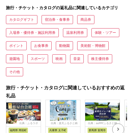
旅行・チケット・カタログの返礼品に関連しているカテゴリ
カタログギフト
宿泊券・食事券
商品券
入場券・優待券・施設利用券
温泉利用券
体験・ツアー
ポイント
お食事券
動物園
美術館・博物館
遊園地
スポーツ
映画
音楽
株主優待券
その他
旅行・チケット・カタログに関連しているおすすめの返
礼品
出典：ふるラボ
出典：楽天ふるさと納
出典：auPAYふるさと納
出典
税
税
福岡県 岡垣町
兵庫県 太子町
群馬県 富岡市
長