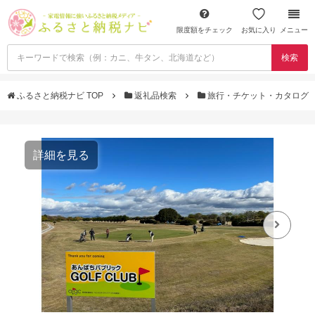
限度額をチェック
お気に入り
メニュー
検索
ふるさと納税ナビ TOP
返礼品検索
旅行・チケット・カタログ
詳細を見る