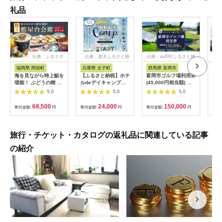
礼品
出典：ふるラボ
出典：楽天ふるさと納
出典：auPAYふるさと納
出典
税
税
福岡県 岡垣町
兵庫県 太子町
群馬県 富岡市
長
海を見ながら特上鮨を
【ふるさと納税】ホテ
富岡市ゴルフ場利用券
旅行
堪能！ ぶどうの樹 鮨
ルdeデイキャンプ体
(45,000円相当額) ゴ
運転
屋台ペア お食事券 海
験チケット
ルフ チケット 平日 土
列車
5.0
5.0
5.0
鮮 海 屋台 食事 ペア
【1364991】
日 祝日 プレー券 関東
験 
福岡県 岡垣町
群馬県 首都圏 F20E-
列車
68,500
24,000
150,000
寄付金額:
円
寄付金額:
円
寄付金額:
円
寄付
382
ども
県
旅行・チケット・カタログの返礼品に関連している記事
の紹介