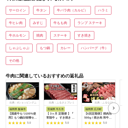
サーロイン
牛タン
牛バラ肉（カルビ）
ハラミ
牛ヒレ肉
みすじ
牛もも肉
ランプ ステーキ
牛ホルモン
焼肉
ステーキ
すき焼き
しゃぶしゃぶ
もつ鍋
カレー
ハンバーグ（牛）
その他
牛肉に関連しているおすすめの返礼品
出典：dショッピングふ
出典：ふるさとプレミ
出典：ふるなび
るさと納税
アム
福岡県 飯塚市
茨城県 牛久市
福岡県 広川町
佐
【国産牛もつ100%使
【 3ヶ月 定期便 】『
【6回定期便】焼肉用
【全
用】もつ鍋白味噌セッ
常陸牛 』 すき焼き し
500g / 焼き肉 和牛
賀牛
ト 2人前+牛もつ追加
ゃぶしゃぶ用 ( 赤身 )
[AFBO071]
黒毛
5.0
5.0
5.0
400g【C3-025】
450g ( 茨城県共通返
[FA