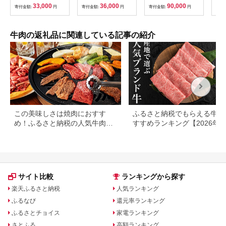
礼品 ) 牛肉 牛 肉 お肉
33,000
36,000
90,000
寄付金額:
円
寄付金額:
円
寄付金額:
円
寄付
国産 赤身肉 すきやき
すき焼き肉 しゃぶし
ゃぶ用 ブランド牛 A4
A5 黒毛和牛 和牛 国
牛肉の返礼品に関連している記事の紹介
産黒毛和牛 国産牛 ギ
フト 贈答[BM046us]
この美味しさは焼肉におすす
ふるさと納税でもらえる牛肉
め！ふるさと納税の人気牛肉還
すすめランキング【2026年
元率ランキング
版】還元率・用途別で徹底比
サイト比較
ランキングから探す
楽天ふるさと納税
人気ランキング
ふるなび
還元率ランキング
ふるさとチョイス
家電ランキング
さとふる
高額ランキング