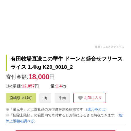
出典：ふるさとチョイス
有田牧場直送この華牛 ドーンと盛合せフリース
ライス 1.4kg K20_0018_2
18,000
寄付金額:
円
1kg単価:
12,857
円
量:
1.4
kg
お気に入り
宮崎県 木城町
肉
牛肉
※「還元率」とは返礼品のお得度を測る指標です
（還元率とは）
※「控除上限額」の範囲内で寄付するとお得にふるさと納税できます
（控
除上限額を調べる）