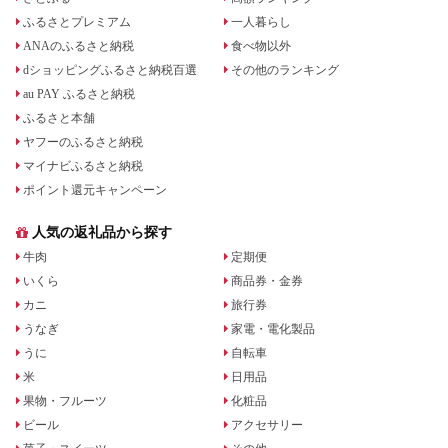
ふるさとプレミアム
一人暮らし
ANAのふるさと納税
食べ物以外
dショッピングふるさと納税百選
その他のランキング
au PAY ふるさと納税
ふるさと本舗
ヤフーのふるさと納税
マイナビふるさと納税
ポイント還元キャンペーン
人気の返礼品から探す
牛肉
定期便
いくら
商品券・金券
カニ
旅行券
うなぎ
家電・電化製品
うに
自転車
米
日用品
果物・フルーツ
化粧品
ビール
アクセサリー