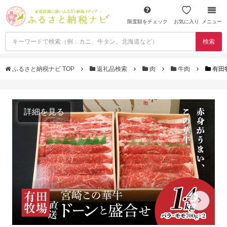
限度額をチェック
お気に入り
メニュー
検索
ふるさと納税ナビ TOP
返礼品検索
肉
牛肉
有田牧
詳細を見る