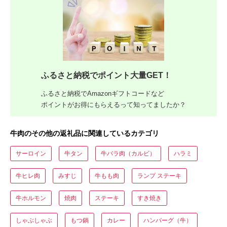
ふるさと納税でポイント大量GET！
ふるさと納税でAmazonギフトコードなど
ポイントがお得にもらえるって知ってましたか？
牛肉のその他の返礼品に関連しているカテゴリ
サーロイン
牛タン
牛バラ肉（カルビ）
ハラミ
牛ヒレ肉
みすじ
牛もも肉
ランプ ステーキ
牛ホルモン
焼肉
ステーキ
すき焼き
しゃぶしゃぶ
もつ鍋
カレー
ハンバーグ（牛）