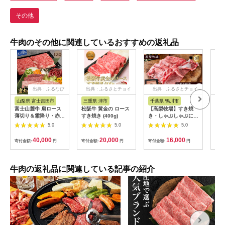
その他
牛肉のその他に関連しているおすすめの返礼品
出典：ふるなび
出典：ふるさとチョイ
出典：ふるさとチョイ
出
ス
ス
山梨県 富士吉田市
三重県 津市
千葉県 鴨川市
佐
富士山麓牛 肩ロース
松阪牛 黄金の ロース
【高梨牧場】すき焼
【ふ
薄切り＆霜降り・赤身
すき焼き (400g)
き・しゃぶしゃぶに！
【A
焼肉セット 牛肉 食べ
A５ランク『かずさ和
ース
5.0
5.0
5.0
比べ 計1.3kg 焼肉 す
牛（黒毛和牛）』薄切
20
き焼き 国産 精肉 冷凍
り肩ロース 300g
125
40,000
20,000
16,000
寄付金額:
円
寄付金額:
円
寄付金額:
円
寄付
送料無料
[0016-0019]
牛肉の返礼品に関連している記事の紹介