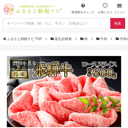
限度額をチェック
お気に入り
メニュー
検索
ふるさと納税ナビ TOP
返礼品検索
肉
牛肉
牛肉
詳細を見る