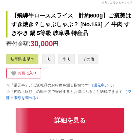
出典：ふるさとチョイス
【飛騨牛ローススライス 計約600g】ご褒美は
すき焼き？しゃぶしゃぶ？ [No.153] ／ 牛肉 す
きやき 鍋 5等級 岐阜県 特産品
30,000
寄付金額:
円
岐阜県 山県市
肉
牛肉
その他
お気に入り
※「還元率」とは返礼品のお得度を測る指標です
（還元率とは）
※「控除上限額」の範囲内で寄付するとお得にふるさと納税できます
（控
除上限額を調べる）
詳細を見る