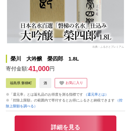
出典：ふるさとプレミアム
榮川 大吟醸 榮四郎 1.8L
41,000
寄付金額:
円
お気に入り
福島県 磐梯町
酒
※「還元率」とは返礼品のお得度を測る指標です
（還元率とは）
※「控除上限額」の範囲内で寄付するとお得にふるさと納税できます
（控
除上限額を調べる）
詳細を見る