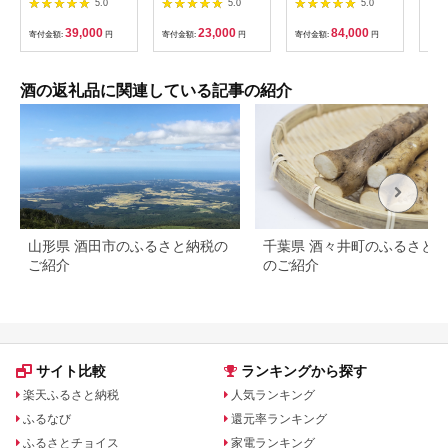
5.0
5.0
5.0
350ml缶-24本×2ケー
Impact セット｜ お酒
708
つま
ス|KIRIN 麒麟 ビール
さけ 日本酒 地酒 純米
分」
39,000
23,000
84,000
寄付金額:
円
寄付金額:
円
寄付金額:
円
寄付
クラフトビール
大吟醸 無濾過 原酒 人
鉾・
SPRING VALLEY
気 ギフト 栃木
72
BREWERY 茨城県 取
ト！
手市（AB076-1）
霧島
酒の返礼品に関連している記事の紹介
格芋
み比
み 
山形県 酒田市のふるさと納税の
千葉県 酒々井町のふるさと
ご紹介
のご紹介
サイト比較
ランキングから探す
楽天ふるさと納税
人気ランキング
ふるなび
還元率ランキング
ふるさとチョイス
家電ランキング