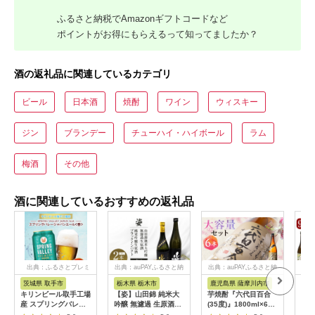
ふるさと納税でAmazonギフトコードなど
ポイントがお得にもらえるって知ってましたか？
酒の返礼品に関連しているカテゴリ
ビール
日本酒
焼酎
ワイン
ウィスキー
ジン
ブランデー
チューハイ・ハイボール
ラム
梅酒
その他
酒に関連しているおすすめの返礼品
出典：ふるさとプレミ
出典：auPAYふるさと納
出典：auPAYふるさと納
出典
アム
税
税
茨城県 取手市
栃木県 栃木市
鹿児島県 薩摩川内市
鹿
キリンビール取手工場
【姿】山田錦 純米大
芋焼酎『六代目百合
K-
産 スプリングバレー
吟醸 無濾過 生原酒・
(35度)』1800ml×6本
焼酎
ジャパンエール〈香〉
純米吟醸生原酒Black
セット 塩田酒造 ISR-
ヒ・