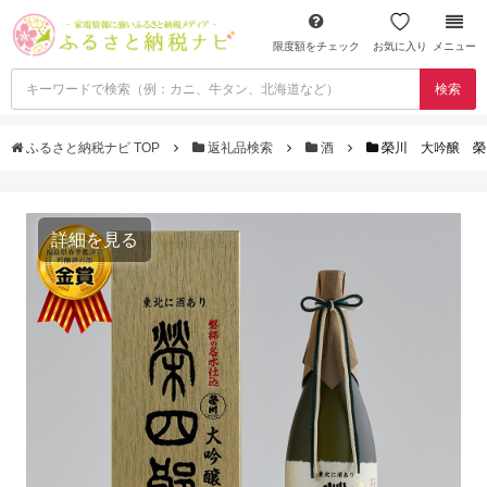
限度額をチェック
お気に入り
メニュー
検索
ふるさと納税ナビ TOP
返礼品検索
酒
榮川 大吟醸 榮四
詳細を見る