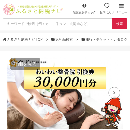
限度額をチェック
お気に入り
メニュー
検索
ふるさと納税ナビ TOP
返礼品検索
旅行・チケット・カタログ
詳細を見る