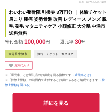
出典：auPAYふるさと納税
わいわい整骨院 引換券 3万円分 ｜ 体験チケット
肩こり 腰痛 姿勢骨盤 改善 レディース メンズ 脱
毛 発毛 マタニティケア 小顔修正 大分県 中津市
送料無料
100,000
30
寄付金額:
円
還元率:
%
大分県 中津市
旅行・チケット・カタログ
お気に入り
※「還元率」とは返礼品のお得度を測る指標です
（還元率とは）
※「控除上限額」の範囲内で寄付するとお得にふるさと納税できます
（控
除上限額を調べる）
詳細を見る