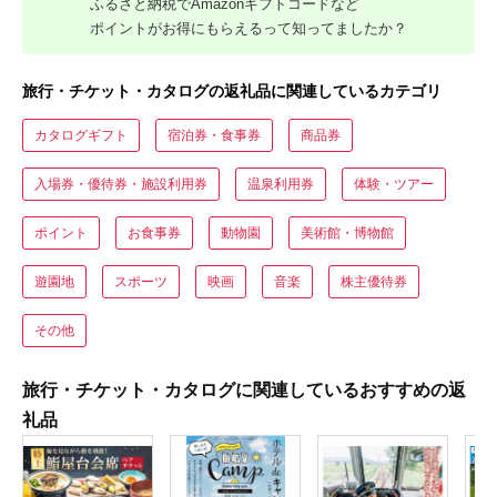
ふるさと納税でAmazonギフトコードなど
ポイントがお得にもらえるって知ってましたか？
旅行・チケット・カタログの返礼品に関連しているカテゴリ
カタログギフト
宿泊券・食事券
商品券
入場券・優待券・施設利用券
温泉利用券
体験・ツアー
ポイント
お食事券
動物園
美術館・博物館
遊園地
スポーツ
映画
音楽
株主優待券
その他
旅行・チケット・カタログに関連しているおすすめの返
礼品