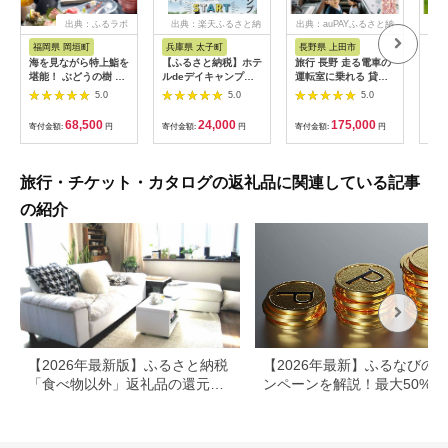
出典：ふるラボ
出典：楽天ふるさと納
出典：auPAYふるさと納
出
税
税
福岡県 岡垣町
兵庫県 太子町
長野県 上田市
岐
海を見ながら特上鮨を
【ふるさと納税】ホテ
旅行 長野 走る電車の
富士
堪能！ ぶどうの樹 鮨
ルdeデイキャンプ体
運転室に乗れる 貸切
ラブ
屋台ペア お食事券 海
験チケット
列車でお仕事体験 体
円分
5.0
5.0
5.0
鮮 海 屋台 食事 ペア
【1364991】
験 チケット 電車 鉄道
福岡県 岡垣町
列車 サービス 子供 子
68,500
24,000
175,000
寄付金額:
円
寄付金額:
円
寄付金額:
円
寄付
ども こども 家族 長野
県
旅行・チケット・カタログの返礼品に関連している記事
の紹介
【2026年最新版】ふるさと納税
【2026年最新】ふるなびの
「食べ物以外」返礼品の還元率
ンペーンを解説！最大50%還
ランキング！
も