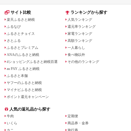
サイト比較
ランキングから探す
楽天ふるさと納税
人気ランキング
ふるなび
還元率ランキング
ふるさとチョイス
家電ランキング
さとふる
高額ランキング
ふるさとプレミアム
一人暮らし
ANAのふるさと納税
食べ物以外
dショッピングふるさと納税百選
その他のランキング
au PAY ふるさと納税
ふるさと本舗
ヤフーのふるさと納税
マイナビふるさと納税
ポイント還元キャンペーン
人気の返礼品から探す
牛肉
定期便
いくら
商品券・金券
カニ
旅行券