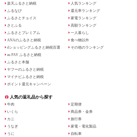
楽天ふるさと納税
人気ランキング
ふるなび
還元率ランキング
ふるさとチョイス
家電ランキング
さとふる
高額ランキング
ふるさとプレミアム
一人暮らし
ANAのふるさと納税
食べ物以外
dショッピングふるさと納税百選
その他のランキング
au PAY ふるさと納税
ふるさと本舗
ヤフーのふるさと納税
マイナビふるさと納税
ポイント還元キャンペーン
人気の返礼品から探す
牛肉
定期便
いくら
商品券・金券
カニ
旅行券
うなぎ
家電・電化製品
うに
自転車