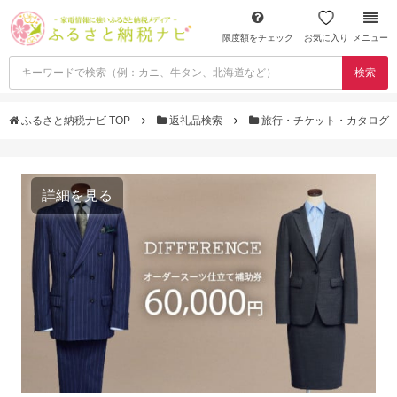
限度額をチェック
お気に入り
メニュー
検索
ふるさと納税ナビ TOP
返礼品検索
旅行・チケット・カタログ
詳細を見る