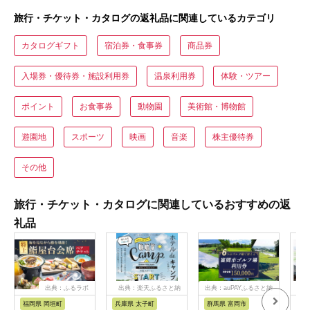
旅行・チケット・カタログの返礼品に関連しているカテゴリ
カタログギフト
宿泊券・食事券
商品券
入場券・優待券・施設利用券
温泉利用券
体験・ツアー
ポイント
お食事券
動物園
美術館・博物館
遊園地
スポーツ
映画
音楽
株主優待券
その他
旅行・チケット・カタログに関連しているおすすめの返
礼品
出典：ふるラボ
出典：楽天ふるさと納
出典：auPAYふるさと納
出典
税
税
福岡県 岡垣町
兵庫県 太子町
群馬県 富岡市
長