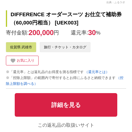
出典：ふるラボ
DIFFERENCE オーダースーツ お仕立て補助券
（60,000円相当） [UEK003]
200,000
30
寄付金額:
円
還元率:
%
佐賀県 武雄市
旅行・チケット・カタログ
お気に入り
※「還元率」とは返礼品のお得度を測る指標です
（還元率とは）
※「控除上限額」の範囲内で寄付するとお得にふるさと納税できます
（控
除上限額を調べる）
詳細を見る
この返礼品の取扱いサイト