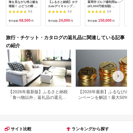
海を見ながら特上鮨を
【ふるさと納税】ホテ
富岡市ゴルフ場利用券
旅行
堪能！ ぶどうの樹 鮨
ルdeデイキャンプ体
(45,000円相当額) ゴ
運転
屋台ペア お食事券 海
験チケット
ルフ チケット 平日 土
列車
5.0
5.0
5.0
鮮 海 屋台 食事 ペア
【1364991】
日 祝日 プレー券 関東
験 
福岡県 岡垣町
群馬県 首都圏 F20E-
列車
68,500
24,000
150,000
寄付金額:
円
寄付金額:
円
寄付金額:
円
寄付
382
ども
県
旅行・チケット・カタログの返礼品に関連している記事
の紹介
【2026年最新版】ふるさと納税
【2026年最新】ふるなびの
「食べ物以外」返礼品の還元率
ンペーンを解説！最大50%還
ランキング！
も
サイト比較
ランキングから探す