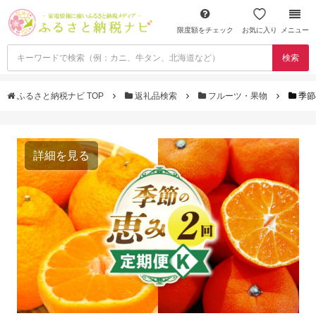
限度額をチェック
お気に入り
メニュー
検索
ふるさと納税ナビ TOP
返礼品検索
フルーツ・果物
季節
詳細を見る