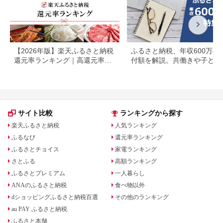
【2026年版】楽天ふるさと納税
ふるさと納税、年収600万の
還元率ランキング｜高還元率返
付額を解説。共働きや子ども
礼品をジャンル別に比較
いる場合も
サイト比較
ランキングから探す
楽天ふるさと納税
人気ランキング
ふるなび
還元率ランキング
ふるさとチョイス
家電ランキング
さとふる
高額ランキング
ふるさとプレミアム
一人暮らし
ANAのふるさと納税
食べ物以外
dショッピングふるさと納税百選
その他のランキング
au PAY ふるさと納税
ふるさと本舗