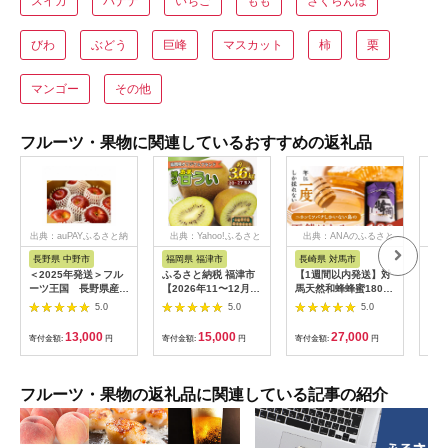
スイカ
バナナ
いちご
もも
さくらんぼ
びわ
ぶどう
巨峰
マスカット
柿
栗
マンゴー
その他
フルーツ・果物に関連しているおすすめの返礼品
出典：auPAYふるさと納
出典：Yahoo!ふるさと
出典：ANAのふるさと
出
税
納税
納税
長野県 中野市
福岡県 福津市
長崎県 対馬市
神
＜2025年発送＞フル
ふるさと納税 福津市
【1週間以内発送】対
【ふ
ーツ王国 長野県産
【2026年11〜12月出
馬天然和蜂蜂蜜180g
キウ
りんご 紅玉(こうぎ
荷】福岡県ブランドキ
1瓶 《 対馬市 》【 う
緑」
5.0
5.0
5.0
ょく) 約3kg(7～11
ウイフルーツ「博多甘
えはら株式会社 】 対
入り
玉程度)【1541927】
うぃ」約
馬 新鮮 濃密 ニホンミ
てお
13,000
15,000
27,000
寄付金額:
円
寄付金額:
円
寄付金額:
円
寄付
3.6kg[G2218]
ツバチ ハチミツ ギフ
期：
ト 甘い 受賞 フルーテ
出荷
ィ 特産品 滋養強壮 希
末頃
少 [WAI089] スピード
ーツ
フルーツ・果物の返礼品に関連している記事の紹介
発送 最速発送 最短発
奈川
送