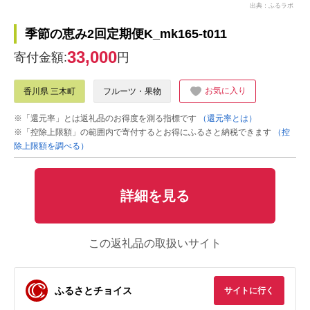
出典：ふるラボ
季節の恵み2回定期便K_mk165-t011
33,000
寄付金額:
円
お気に入り
香川県 三木町
フルーツ・果物
※「還元率」とは返礼品のお得度を測る指標です
（還元率とは）
※「控除上限額」の範囲内で寄付するとお得にふるさと納税できます
（控
除上限額を調べる）
詳細を見る
この返礼品の取扱いサイト
ふるさとチョイス
サイトに行く