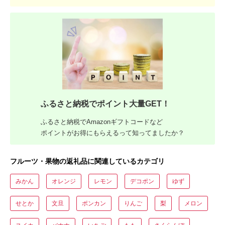
ふるさと納税でポイント大量GET！
ふるさと納税でAmazonギフトコードなど
ポイントがお得にもらえるって知ってましたか？
フルーツ・果物の返礼品に関連しているカテゴリ
みかん
オレンジ
レモン
デコポン
ゆず
せとか
文旦
ポンカン
りんご
梨
メロン