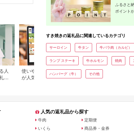
メ おすすめ 人気 沖縄
[020MT003]
ブランド牛
パック 化
ふるさと納
カレー 県産和牛 黒毛
フト 贈答
ポイント
和牛 牛肉 牛 小分け
便利 わけあり ワケア
リ グルメ 2000ｇ
すき焼きの返礼品に関連しているカテゴリ
サーロイン
牛タン
牛バラ肉（カルビ）
ランプ ステーキ
牛ホルモン
焼肉
る人
使いやすさやキャンペーン
【2026年】ふるさ
ハンバーグ（牛）
その他
礼品
が人気！さとふるの魅力を
「訳あり品」がお
徹底解説
鮮・お肉・スイー
特集
す
人気の返礼品から探す
牛肉
定期便
いくら
商品券・金券