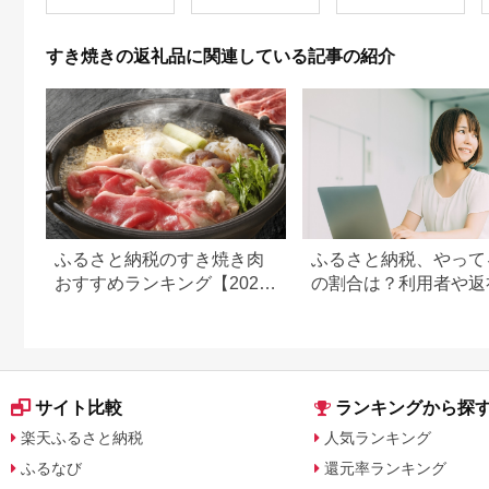
き焼き用 しゃぶしゃ
ぶ用 肉 お肉 牛 和牛
冷蔵 ブランド牛
すき焼きの返礼品に関連している記事の紹介
ふるさと納税のすき焼き肉
ふるさと納税、やって
おすすめランキング【2026
の割合は？利用者や返
年最新版】
の傾向まとめ
サイト比較
ランキングから探
楽天ふるさと納税
人気ランキング
ふるなび
還元率ランキング