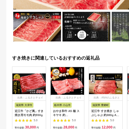
すき焼きに関連しているおすすめの返礼品
出典：ふるさとチョイ
出典：ふるさとチョイ
出典：ANAのふるさと
ス
ス
納税
滋賀県 大津市
栃木県 小山市
滋賀県 豊郷町
近江牛「かど萬」すき
おやま和牛 A5 極 ス
近江牛 すき焼き しゃ
焼き用モモ肉 約550g
キヤキ 約
ぶしゃぶ 約380g A5
400g【1096932】
モモ 肩ロース 肉の千
5.0
5.0
5.0
石屋 牛肉 黒毛和牛 す
30,000
28,000
12,000
きやき すき焼き肉 す
寄付金額:
円
寄付金額:
円
寄付金額:
円