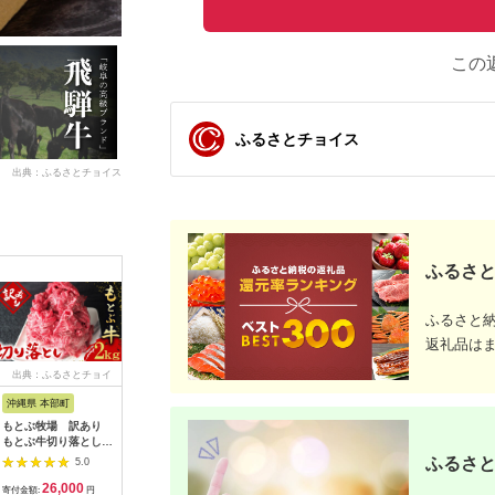
この
ふるさとチョイス
出典：ふるさとチョイス
ふるさと
ふるさと
返礼品は
出典：ふるさとチョイ
出典：ふるさとチョイ
出典：ふるさとチョイ
出典：ふ
ス
ス
ス
沖縄県 本部町
京都 府京丹波町
富山県 氷見市
宮崎県 都
もとぶ牧場 訳あり
京都肉 肩ロース すき
【2025年1月下旬以降
宮崎牛(A5
もとぶ牛切り落とし
焼き用 500g 京都 モ
順次発送】A4ランク
セット【
2kg（500g×4P） ブ
リタ屋 丹波 牛肉 ※北
以上！氷見牛もものす
_AC-010
ふるさと
5.0
5.0
5.0
ランド 和牛 切落し 煮
海道・沖縄・その他離
き焼き用肉580g 〈冷
宮崎牛 牛
26,000
20,000
30,000
2
込み すき焼き オスス
島は配送不可
凍〉| 国産 黒毛和牛
イス 焼肉 
寄付金額:
円
寄付金額:
円
寄付金額:
円
寄付金額: