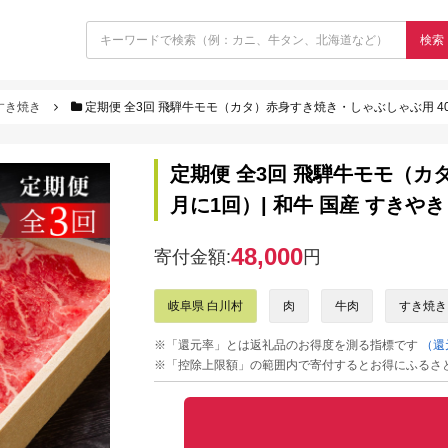
検索
すき焼き
定期便 全3回 飛騨牛モモ（カタ）赤身すき焼き・しゃぶしゃぶ用 400g(2か
定期便 全3回 飛騨牛モモ（カタ
月に1回）| 和牛 国産 すきやき 
48,000
寄付金額:
円
岐阜県 白川村
肉
牛肉
すき焼き
※「還元率」とは返礼品のお得度を測る指標です
（還
※「控除上限額」の範囲内で寄付するとお得にふるさ