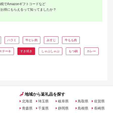
粧箱入り ギ
焼き ステーキ 焼肉 サ
税でAmazonギフトコードなど
用
ーロイン カルビ 赤身
がお得にもらえるって知ってましたか？
ロース 肉 牛肉 和牛
国産 黒毛和牛 ブラン
ド牛 国産牛 1年 1年
定期便 A5ランク メス
牛 滋賀 彦根
ハラミ
牛ヒレ肉
みすじ
牛もも肉
ステーキ
すき焼き
しゃぶしゃぶ
もつ鍋
カレー
と納税
得！海
ツ返礼品
地域から返礼品を探す
北海道
埼玉県
岐阜県
鳥取県
佐賀県
青森県
千葉県
静岡県
島根県
長崎県