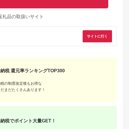
返礼品の取扱いサイト
サイトに行く
納税 還元率ランキングTOP300
納税の制度改定後もお得な
まだまだたくさんあります！
るさとチョイ
出典：ふるさとチョイ
出典：ふるさとチョイ
出典：ふるさとチョ
ス
ス
ス
城市
滋賀県 彦根市
富山県 高岡市
和歌山県 和歌山市
)赤身600g
近江牛 12ヶ月 定期便
高岡育ちの越中万葉牛
熊野牛 すき焼き・し
化粧箱入り】
全3種 (すき焼き650ｇ
すき焼き用（約
ゃぶしゃぶ 赤身スラ
7_(都城市)
サーロインステーキ2
350g）牛肉 肉 すきや
イス 700g
納税でポイント大量GET！
5.0
5.0
5.0
5.0
肉 赤身 スラ
枚 焼肉500ｇ) 各種4
き スキヤキ 国産 富山
0,000
356,000
14,000
20,000
各300g×1
回 冷凍 A5 毎月 すき
FAD-0077
円
寄付金額:
円
寄付金額:
円
寄付金額:
円