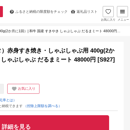
ふるさと納税の
限度額をチェック
返礼品リスト
お気に入り
メニュー
月に1回）| 和牛 国産 すきやき しゃぶしゃぶ だるまミート 48000円 [S927]
）赤身すき焼き・しゃぶしゃぶ用 400g(2か
しゃぶしゃぶ だるまミート 48000円 [S927]
お気に入り
元率とは）
と納税できます
（控除上限額を調べる）
詳細を見る