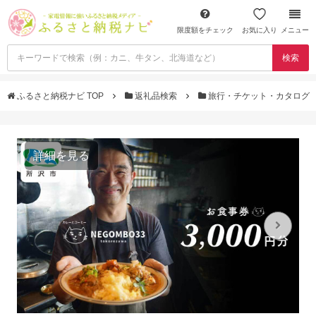
限度額をチェック
お気に入り
メニュー
検索
ふるさと納税ナビ TOP
返礼品検索
旅行・チケット・カタログ
詳細を見る