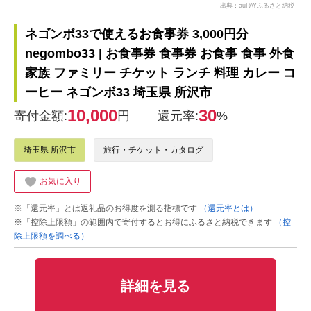
出典：auPAYふるさと納税
ネゴンボ33で使えるお食事券 3,000円分
negombo33 | お食事券 食事券 お食事 食事 外食
家族 ファミリー チケット ランチ 料理 カレー コ
ーヒー ネゴンボ33 埼玉県 所沢市
10,000
30
寄付金額:
円
還元率:
%
埼玉県 所沢市
旅行・チケット・カタログ
お気に入り
※「還元率」とは返礼品のお得度を測る指標です
（還元率とは）
※「控除上限額」の範囲内で寄付するとお得にふるさと納税できます
（控
除上限額を調べる）
詳細を見る