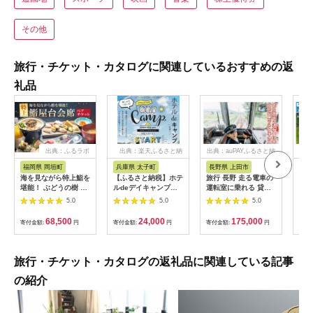
その他
旅行・チケット・カタログに関連しているおすすめの返
礼品
出典：ふるラボ
出典：楽天ふるさと納
出典：auPAYふるさと納
出
税
税
福岡県 岡垣町
兵庫県 太子町
長野県 上田市
岐
海を見ながら特上鮨を
【ふるさと納税】ホテ
旅行 長野 走る電車の
富士
堪能！ ぶどうの樹 鮨
ルdeデイキャンプ体
運転室に乗れる 貸切
ラブ
屋台ペア お食事券 海
験チケット
列車でお仕事体験 体
円分
5.0
5.0
5.0
鮮 海 屋台 食事 ペア
【1364991】
験 チケット 電車 鉄道
福岡県 岡垣町
列車 サービス 子供 子
68,500
24,000
175,000
寄付金額:
円
寄付金額:
円
寄付金額:
円
寄付
ども こども 家族 長野
県
旅行・チケット・カタログの返礼品に関連している記事
の紹介