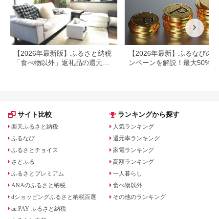
【2026年最新版】ふるさと納税
【2026年最新】ふるなびの
「食べ物以外」返礼品の還元率
ンペーンを解説！最大50%還
ランキング！
も
サイト比較
ランキングから探す
楽天ふるさと納税
人気ランキング
ふるなび
還元率ランキング
ふるさとチョイス
家電ランキング
さとふる
高額ランキング
ふるさとプレミアム
一人暮らし
ANAのふるさと納税
食べ物以外
dショッピングふるさと納税百選
その他のランキング
au PAY ふるさと納税