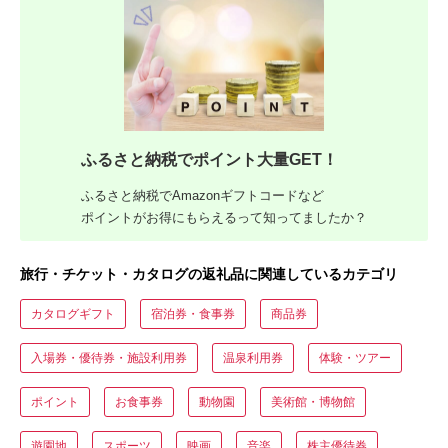
ふるさと納税でポイント大量GET！
ふるさと納税でAmazonギフトコードなど
ポイントがお得にもらえるって知ってましたか？
旅行・チケット・カタログの返礼品に関連しているカテゴリ
カタログギフト
宿泊券・食事券
商品券
入場券・優待券・施設利用券
温泉利用券
体験・ツアー
ポイント
お食事券
動物園
美術館・博物館
遊園地
スポーツ
映画
音楽
株主優待券