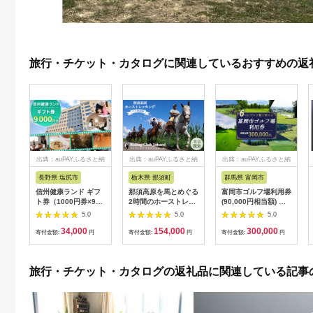
旅行・チケット・カタログに関連しているおすすめの返
出典：auPAYふるさと納
出典：auPAYふるさと納
出典：auPAYふるさと納
税
税
税
長野県 塩尻市
栃木県 那須町
群馬県 富岡市
信州健康ランド ギフ
那須高原を馬とめぐる
富岡市ゴルフ場利用券
ト券（1000円券×9
2時間のホーストレッ
(90,000円相当額) ゴ
枚） | 信州健康ランド
キング 外乗ペア利用
ルフ チケット 平日 土
5.0
5.0
5.0
サウナ 大浴場 ボディ
券【平日限定】チケッ
日 祝日 プレー券 関東
34,000
154,000
300,000
ケア リラクゼーショ
ト 利用券 ペア 体験
群馬県 首都圏 F20E-
寄付金額:
円
寄付金額:
円
寄付金額:
円
ン 施設 宿泊 家族連れ
乗馬 初心者歓迎〔P-
350
長野県 塩尻市
100〕
旅行・チケット・カタログの返礼品に関連している記事