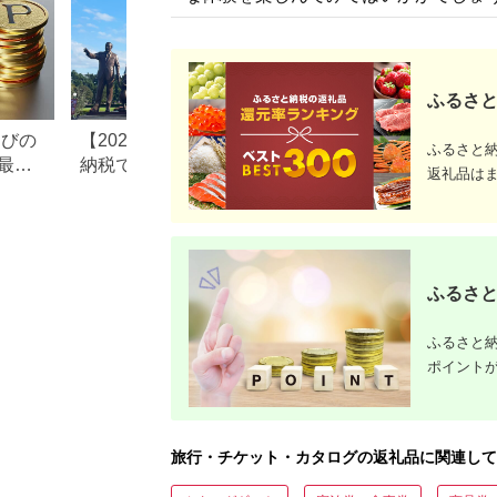
ふるさと
なびの
【2026年最新版】ふるさと
ふるさと納税、年
ふるさと
最大
納税でディズニー返礼品は
で30万円寄付でき
返礼品は
もらえる？ホテル・チケッ
すめ返礼品も紹介
ト・公式グッズを徹底解説
ふるさと
ふるさと納
ポイント
旅行・チケット・カタログの返礼品に関連して