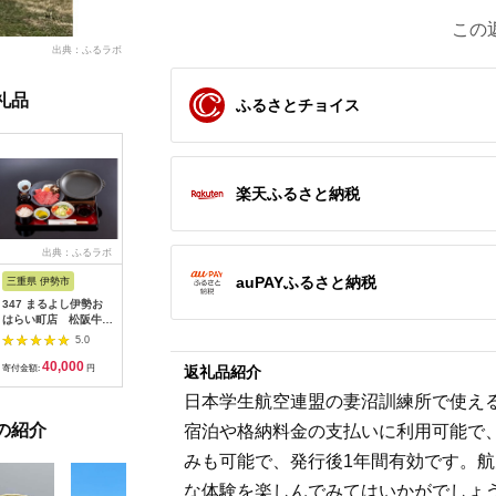
この
出典：ふるラボ
礼品
ふるさとチョイス
楽天ふるさと納税
出典：ふるラボ
出典：楽天ふるさと納
出典：ふるなび
出典：楽
税
auPAYふるさと納税
三重県 伊勢市
広島県 安芸高田市
茨城県 阿見町
東京都千
347 まるよし伊勢お
【ふるさと納税】ゴル
20-05 茨城県産コシヒ
【ふるさ
はらい町店 松阪牛焼
フ 八千代カントリー
カリ備食ライスセット
ルニューオ
肉御膳(150g) ペアお
クラブ 利用券 10,000
(100g×８袋）【5年保
京)ビュー
5.0
5.0
5.0
食事券
円分（1,000円×10
存・非常食】【備蓄
ニング ザ
40,000
36,500
12,000
6
枚） 広島 安芸高田市
備蓄用 緊急時 備え 米
ディナービ
返礼品紹介
寄付金額:
円
寄付金額:
円
寄付金額:
円
寄付金額:
食品 食糧 食料 長期保
ドリンク付
存 レジャー キャンプ
ビュッフェ
日本学生航空連盟の妻沼訓練所で使える
登山 便利】
ルメ 高級
の紹介
宿泊や格納料金の支払いに利用可能で
め【1641
みも可能で、発行後1年間有効です。
な体験を楽しんでみてはいかがでしょ