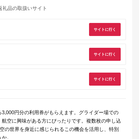
返礼品の取扱いサイト
サイトに行く
サイトに行く
天ふるさと納
出典：auPAYふるさと納
出典：auPAYふるさと納
出典：ふるさとプレ
税
税
税
ア
サイトに行く
代田区
兵庫県 川西市
鹿児島県 屋久島町
兵庫県 豊岡市
と納税】ホテ
No.422 入浴回数券1
屋久島プライベート＆
豊岡市旅行クーポン
ータニ(東
冊（6枚つづり） ／
カスタマイズツアー
3,000円分 3年間有効
アンドダイ
SPAキセラ川西 温泉
城崎温泉 出石 竹野 
5.0
5.0
5.0
5.0
スカイ 平日
スパ サウナ リラック
鍋 など 宿泊施設 飲
5,000
19,000
173,000
10,000
ュッフェ 1
ス 癒し 兵庫県
店 観光施設 250施設
円
寄付金額:
円
寄付金額:
円
寄付金額:
円
券_ ホテル
以上で使える旅行券
 食事券 グ
「豊岡旅幸券」 旅行
3,000円分の利用券がもらえます。グライダー場での
 人気 おすす
宿泊 旅 トラベルの 
、航空に興味がある方にぴったりです。複数枚の申し込
917】
ケット
航空の世界を身近に感じられるこの機会を活用し、特別
うか。