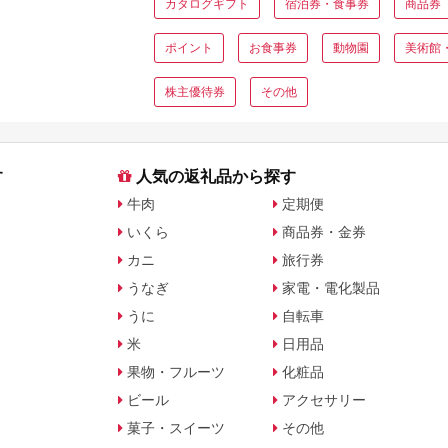
カタログギフト
宿泊券・食事券
商品券
ポイント
お食事券
動物園
美術館
株主優待券
その他
す
人気の返礼品から探す
牛肉
定期便
いくら
商品券・金券
カニ
旅行券
うなぎ
家電・電化製品
うに
自転車
米
日用品
果物・フルーツ
化粧品
ビール
アクセサリー
菓子・スイーツ
その他