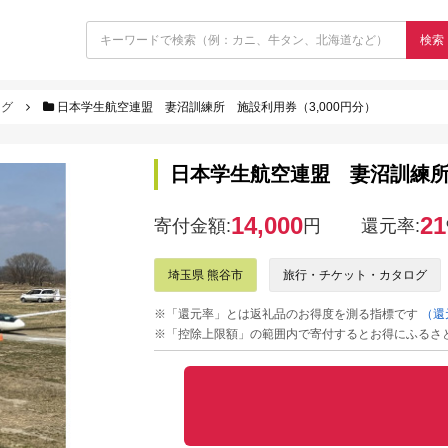
検索
ログ
日本学生航空連盟 妻沼訓練所 施設利用券（3,000円分）
日本学生航空連盟 妻沼訓練所 
14,000
21
寄付金額:
円
還元率:
埼玉県 熊谷市
旅行・チケット・カタログ
※「還元率」とは返礼品のお得度を測る指標です
（還
※「控除上限額」の範囲内で寄付するとお得にふるさ