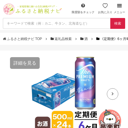
限度額をチェック
お気に入り
メニュー
検索
ふるさと納税ナビ TOP
返礼品検索
酒
《定期便》6ヶ月毎
詳細を見る