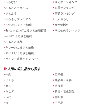
ふるなび
還元率ランキング
ふるさとチョイス
家電ランキング
さとふる
高額ランキング
ふるさとプレミアム
一人暮らし
ANAのふるさと納税
食べ物以外
dショッピングふるさと納税百選
その他のランキング
au PAY ふるさと納税
ふるさと本舗
ヤフーのふるさと納税
マイナビふるさと納税
ポイント還元キャンペーン
人気の返礼品から探す
牛肉
定期便
いくら
商品券・金券
カニ
旅行券
うなぎ
家電・電化製品
うに
自転車
米
日用品