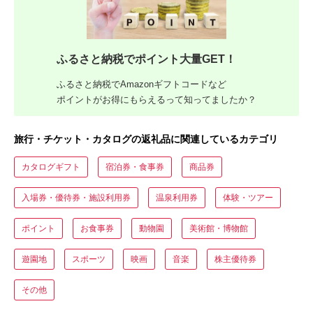
ふるさと納税でポイント大量GET！
ふるさと納税でAmazonギフトコードなど
ポイントがお得にもらえるって知ってましたか？
旅行・チケット・カタログの返礼品に関連しているカテゴリ
カタログギフト
宿泊券・食事券
商品券
入場券・優待券・施設利用券
温泉利用券
体験・ツアー
ポイント
お食事券
動物園
美術館・博物館
遊園地
スポーツ
映画
音楽
株主優待券
その他