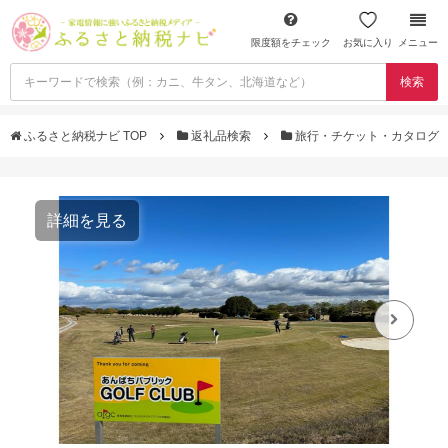
限度額をチェック
お気に入り
メニュー
検索
ふるさと納税ナビ TOP
返礼品検索
旅行・チケット・カタログ
詳細を見る