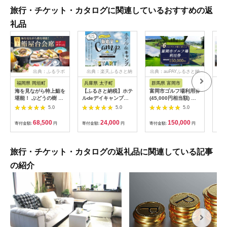
旅行・チケット・カタログに関連しているおすすめの返
礼品
出典：ふるラボ
出典：楽天ふるさと納
出典：auPAYふるさと納
出典
税
税
福岡県 岡垣町
兵庫県 太子町
群馬県 富岡市
長
海を見ながら特上鮨を
【ふるさと納税】ホテ
富岡市ゴルフ場利用券
旅行
堪能！ ぶどうの樹 鮨
ルdeデイキャンプ体
(45,000円相当額) ゴ
運転
屋台ペア お食事券 海
験チケット
ルフ チケット 平日 土
列車
5.0
5.0
5.0
鮮 海 屋台 食事 ペア
【1364991】
日 祝日 プレー券 関東
験 
福岡県 岡垣町
群馬県 首都圏 F20E-
列車
68,500
24,000
150,000
寄付金額:
円
寄付金額:
円
寄付金額:
円
寄付
382
ども
県
旅行・チケット・カタログの返礼品に関連している記事
の紹介