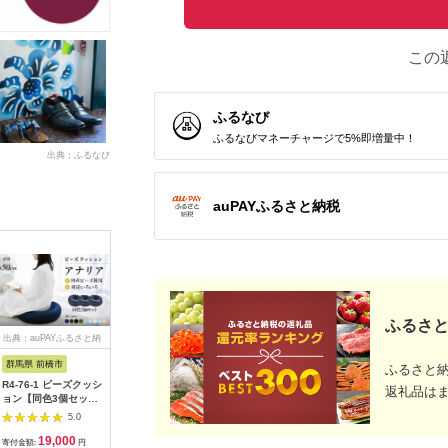
この
ふるなび
ふるなびマネーチャージで5%即増量中！
出典：ふるなび
auPAYふるさと納税
ふるさと
出典：auPAYふるさと納
出典：ふるなび
出典：auPAYふるさと納
出
税
税
群馬県 前橋市
大阪府 和泉市
和歌山県 海南市
大阪府 泉
ふるさと
R4-76-1 ビーズクッシ
カーペット 江戸間
【3点セット】フェブ
カーペット
返礼品は
ョン【同色3個セッ
4.5畳 防音 抗菌防臭
ラ ダイニングテーブ
ュ2 ローズ
ト】アナリア（大ビー
厚手 ツワブキ
ル 90 ＋ チェア 2脚
形｜日本製
5.0
5.0
5.0
ズ）【ブラウン】｜ビ
261×261cm ベージュ
ナチュラル
ラグ アー
19,000
30,000
104,000
3
ーズ 大ビーズ クッシ
日本製【1520479】
AKU102214702
菌防臭 防
寄付金額:
円
寄付金額:
円
寄付金額:
円
寄付金額: