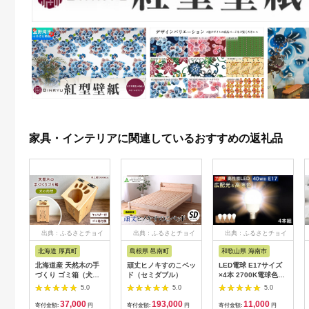
家具・インテリアに関連しているおすすめの返礼品
出典：ふるさとチョイ
出典：ふるさとチョイ
出典：ふるさとチョイ
ス
ス
ス
北海道 厚真町
島根県 邑南町
和歌山県 海南市
北海道産 天然木の手
頑丈ヒノキすのこベッ
LED電球 E17サイズ
づくり ゴミ箱（犬の
ド（セミダブル）
×4本 2700K電球色
肉球）《厚真町》【木
aku101166401
5.0
5.0
5.0
工房TANAKA】 ごみ
37,000
193,000
11,000
箱 ゴミ箱 木製 天然木
寄付金額:
円
寄付金額:
円
寄付金額:
円