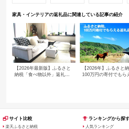
日用品 雑貨 犬 北海道
ハンドメイド インテ
リア [AXAU015]
家具・インテリアの返礼品に関連している記事の紹介
37000円
【2026年最新版】ふるさと
【2026年】ふるさと
納税「食べ物以外」返礼品
100万円の寄付でもら
の還元率ランキング！
すすめ返礼品！
サイト比較
ランキングから探
楽天ふるさと納税
人気ランキング