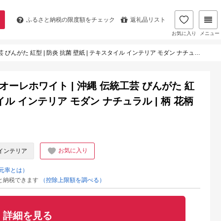
ふるさと納税の
限度額をチェック
返礼品リスト
お気に入り
メニュー
んがた 紅型 | 防炎 抗菌 壁紙 | テキスタイル インテリア モダン ナチュラル | 柄 花柄
e クオーレホワイト | 沖縄 伝統工芸 びんがた 紅
タイル インテリア モダン ナチュラル | 柄 花柄
お気に入り
インテリア
元率とは）
と納税できます
（控除上限額を調べる）
詳細を見る