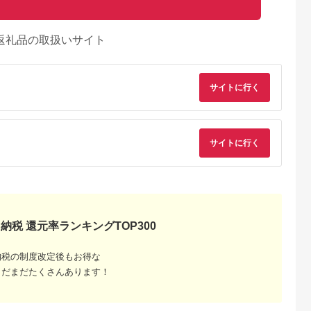
返礼品の取扱いサイト
サイトに行く
サイトに行く
納税 還元率ランキングTOP300
典：ふるなび
出典：楽天ふるさと納
出典：ふるさとチョイ
出典：ふるな
税
ス
大津市
大阪府 和泉市
岐阜県 安八町
千葉県 佐倉市
納税の制度改定後もお得な
 フロッシ
【ふるさと納税】
[№5331-0123]野球道
Yogibo Lounger(ヨ
まだまだたくさんあります！
 120cm円
frescoのこどもてが
具突っ張りラック 白
ボー ラウンジャー)ラ
 国産 敷物
たキット【配送不可地
バットスタンド ソフ
イムグリーン_雑貨・
5.0
5.0
5.0
5.0
ス防ダニ 抗
域：離島・北海道・沖
トボール 国産
日用品 椅子・チェ
9,000
48,000
55,000
88,000
炎 滑り止め
縄県】【1509550】
ア・ソファ 家具・イ
円
寄付金額:
円
寄付金額:
円
寄付金額:
円