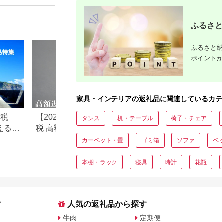
ョン 枕 まくら 背あて
床暖ホッ
足置き お昼寝枕 腰当
対応 [508
やわらかい 心地よい
ふるさと
気持ちいい しっとり
ふわふわ リラックス
座り心地 体圧分散 妊
婦 子ども ソファ 座い
ふるさと納
す のびのび 快適 ふん
ポイント
わり 疲れない 体圧分
散
家具・インテリアの返礼品に関連しているカテ
納税
【2026年最新】ふるさと納
ふるさと納税のテ
タンス
机・テーブル
椅子・チェア
えるお
税 高額返礼品ランキング｜
すすめランキング【2
10万円〜100万円超の豪華
最新版】
カーペット・畳
ゴミ箱
ソファ
ベ
返礼品を比較
本棚・ラック
寝具
時計
花瓶
す
人気の返礼品から探す
牛肉
定期便