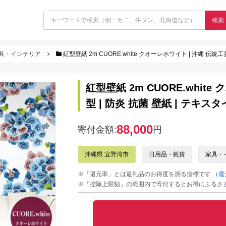
検索
具・インテリア
紅型壁紙 2m CUORE.white クオーレホワイト | 沖縄 伝統工芸 び
紅型壁紙 2m CUORE.whit
型 | 防炎 抗菌 壁紙 | テキス
88,000
寄付金額:
円
沖縄県 宜野湾市
日用品・雑貨
家具・
※「還元率」とは返礼品のお得度を測る指標です
（還
※「控除上限額」の範囲内で寄付するとお得にふるさ