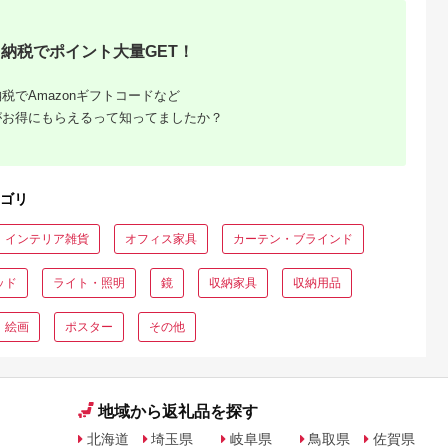
トカーペット
ンテリア _【配送不
8]
地域：離島】
【1172131】
納税でポイント大量GET！
税でAmazonギフトコードなど
がお得にもらえるって知ってましたか？
ゴリ
ーブルお
インテリア雑貨
オフィス家具
カーテン・ブラインド
026年
ッド
ライト・照明
鏡
収納家具
収納用品
絵画
ポスター
その他
地域から返礼品を探す
北海道
埼玉県
岐阜県
鳥取県
佐賀県