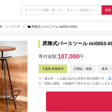
検索
具・インテリア
昇降式バースツール mi0053-0003
昇降式バースツール mi0053-00
107,000
寄付金額:
円
千葉県 南房総市
日用品・雑貨
家具・
※「還元率」とは返礼品のお得度を測る指標です
（還
※「控除上限額」の範囲内で寄付するとお得にふるさ