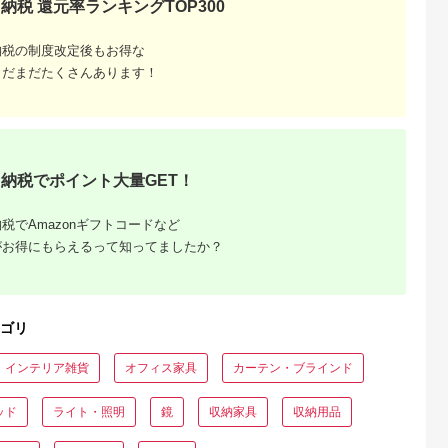
納税 還元率ランキングTOP300
るさとチョイ
出典：ふるさとチョイ
出典：JALふるさと納税
出典：auPAYふるさと
納税の制度改定後もお得な
ス
ス
海南市
北海道 旭川市
岐阜県 高山市
岐阜県 高山市
まだまだたくさんあります！
ント傘立て
旭川家具 カンディハ
【高島屋選定品】飛騨
【shirakawa】エン
ウス ガーベラ 丸テー
の家具 WhiteWood チ
トランススツール レ
5.0
ブル φ70(M) 北海道ナ
ェアWOC-1320-W
ッドオーク材 | 飛騨
5.0
5.0
5.0
ラNF
nissin | 張地が選べる
家具 イス スツール 
4,500
400,000
249,000
184,000
日進木工 セミアーム
関 待合室 インテリア
円
寄付金額:
円
寄付金額:
円
寄付金額:
円
チェア 背もたれ オー
飛騨高山 匠館 BL05
ク 曲げ木 無垢材 飛騨
納税でポイント大量GET！
家具 オーク 木製 家具
おしゃれ 人気 おすす
め 新生活 一人暮らし
税でAmazonギフトコードなど
国産 木工 飛騨高山
nissin 高島屋
がお得にもらえるって知ってましたか？
ATNS017
ゴリ
インテリア雑貨
オフィス家具
カーテン・ブラインド
ーブルお
026年
ッド
ライト・照明
鏡
収納家具
収納用品