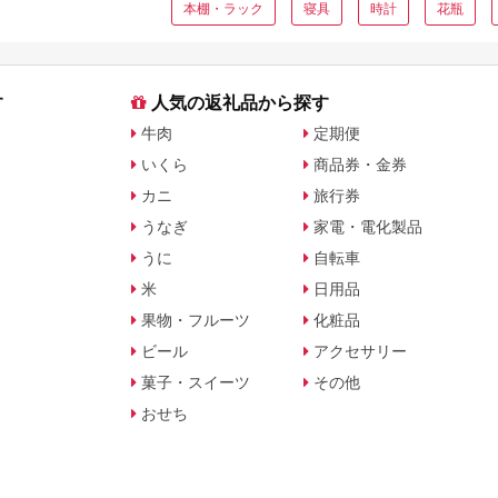
返礼品を比較
本棚・ラック
寝具
時計
花瓶
す
人気の返礼品から探す
牛肉
定期便
いくら
商品券・金券
カニ
旅行券
うなぎ
家電・電化製品
うに
自転車
米
日用品
果物・フルーツ
化粧品
ビール
アクセサリー
菓子・スイーツ
その他
おせち