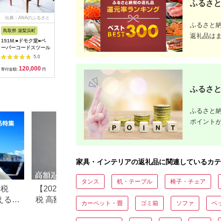
ふるさと
出典：ANAのふるさと
出典：ふるさとプレミ
出典：ふるさとチョイ
出典：ふ
ふるさと
納税
アム
ス
鳥取県 湯梨浜町
福岡県 糸島市
岐阜県 安八町
和歌山県 
返礼品は
151M.■ドモク堂■ペ
木製 ランプ シェード
[№5331-0121]野球道
ブリリア
ーパーコードスツール
CRACK 《糸島》
具収納ラック バット
【DOUBLE=DOUBLE
スタンド ソフトボー
5.0
5.0
5.0
FURNITURE（ダブル
ル
120,000
46,000
48,000
7
ダブルファニチャ
寄付金額:
円
寄付金額:
円
寄付金額:
円
寄付金額:
ー）】 [APE010]
ふるさと
ふるさと納
ポイント
家具・インテリアの返礼品に関連しているカテ
タンス
机・テーブル
椅子・チェア
納税
【2026年最新】ふるさと納
ふるさと納税のテ
えるお
税 高額返礼品ランキング｜
すすめランキング【2
カーペット・畳
ゴミ箱
ソファ
ベ
10万円〜100万円超の豪華
最新版】