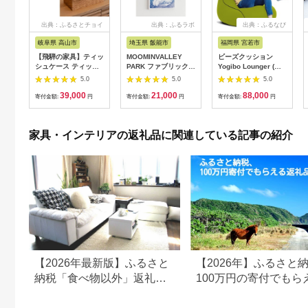
出典：ふるさとチョイ
出典：ふるラボ
出典：ふるなび
ス
岐阜県 高山市
埼玉県 飯能市
福岡県 宮若市
【飛騨の家具】ティッ
MOOMINVALLEY
ビーズクッション
シュケース ティッシ
PARK ファブリックパ
Yogibo Lounger (ヨ
ュ（杉）AC971| 木製
ネルSサイズ（夜の
ギボー ラウンジャー)
5.0
5.0
5.0
木 木目 天然木 ウッド
森）[52211013]
ライムグリーン
39,000
21,000
88,000
杉 スギ シンプル ティ
[M352-1GR]
寄付金額:
円
寄付金額:
円
寄付金額:
円
ッシュ ボックス リビ
ング ダイニング 飛騨
家具 飛騨産業 CG042
家具・インテリアの返礼品に関連している記事の紹介
【2026年最新版】ふるさと
【2026年】ふるさと
納税「食べ物以外」返礼品
100万円の寄付でもら
の還元率ランキング！
すすめ返礼品！