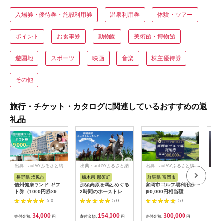
入場券・優待券・施設利用券
温泉利用券
体験・ツアー
ポイント
お食事券
動物園
美術館・博物館
遊園地
スポーツ
映画
音楽
株主優待券
その他
旅行・チケット・カタログに関連しているおすすめの返
礼品
出典：auPAYふるさと納
出典：auPAYふるさと納
出典：auPAYふるさと納
税
税
税
長野県 塩尻市
栃木県 那須町
群馬県 富岡市
三
信州健康ランド ギフ
那須高原を馬とめぐる
富岡市ゴルフ場利用券
34
ト券（1000円券×9
2時間のホーストレッ
(90,000円相当額) ゴ
はら
枚） | 信州健康ランド
キング 外乗ペア利用
ルフ チケット 平日 土
肉御
5.0
5.0
5.0
サウナ 大浴場 ボディ
券【平日限定】チケッ
日 祝日 プレー券 関東
食事
ケア リラクゼーショ
ト 利用券 ペア 体験
群馬県 首都圏 F20E-
34,000
154,000
300,000
寄付金額:
円
寄付金額:
円
寄付金額:
円
寄付
ン 施設 宿泊 家族連れ
乗馬 初心者歓迎〔P-
350