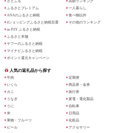
さとふる
高額ランキング
ふるさとプレミアム
一人暮らし
ANAのふるさと納税
食べ物以外
dショッピングふるさと納税百選
その他のランキング
au PAY ふるさと納税
ふるさと本舗
ヤフーのふるさと納税
マイナビふるさと納税
ポイント還元キャンペーン
人気の返礼品から探す
牛肉
定期便
いくら
商品券・金券
カニ
旅行券
うなぎ
家電・電化製品
うに
自転車
米
日用品
果物・フルーツ
化粧品
ビール
アクセサリー