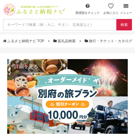
限度額をチェック
お気に入り
メニュー
検索
ふるさと納税ナビ TOP
返礼品検索
旅行・チケット・カタログ
詳細を見る