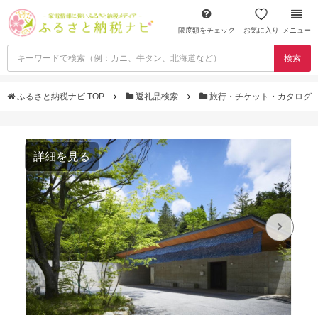
限度額をチェック
お気に入り
メニュー
検索
ふるさと納税ナビ TOP
返礼品検索
旅行・チケット・カタログ
詳細を見る