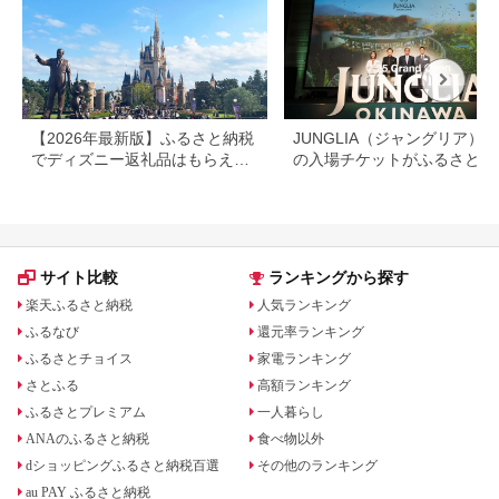
【2026年最新版】ふるさと納税
JUNGLIA（ジャングリア）
でディズニー返礼品はもらえ
の入場チケットがふるさと納
る？ホテル・チケット・公式グ
でもらえる！
ッズを徹底解説
サイト比較
ランキングから探す
楽天ふるさと納税
人気ランキング
ふるなび
還元率ランキング
ふるさとチョイス
家電ランキング
さとふる
高額ランキング
ふるさとプレミアム
一人暮らし
ANAのふるさと納税
食べ物以外
dショッピングふるさと納税百選
その他のランキング
au PAY ふるさと納税