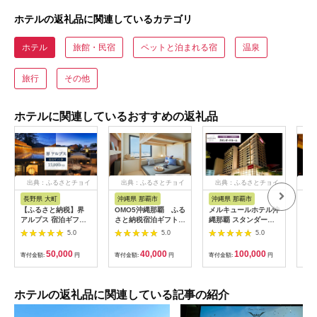
ホテルの返礼品に関連しているカテゴリ
ホテル
旅館・民宿
ペットと泊まれる宿
温泉
旅行
その他
ホテルに関連しているおすすめの返礼品
出典：ふるさとチョイ
出典：ふるさとチョイ
出典：ふるさとチョイ
出
ス
ス
ス
長野県 大町
沖縄県 那覇市
沖縄県 那覇市
長
【ふるさと納税】界
OMO5沖縄那覇 ふる
メルキュールホテル沖
山間
アルプス 宿泊ギフト
さと納税宿泊ギフト券
縄那覇 スタンダード
一軒
券（15,000円分）
(12,000円)
ルーム（1泊朝食付き
まる
5.0
5.0
5.0
【星野リゾート】
ペア宿泊券） ★特典
10,
スパークリングワイン
50,000
40,000
100,000
寄付金額:
円
寄付金額:
円
寄付金額:
円
寄付
１本★
ホテルの返礼品に関連している記事の紹介