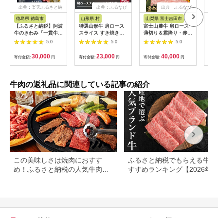
出典：楽天ふるさと納
出典：ふるなび
出典：ふるなび
出
税
徳島県 徳島市
山形県 村
山梨県 富士吉田市
三重
【ふるさと納税】阿波
特選山形牛 肩ロース
富士山麓牛 肩ロース
松阪
牛のきわみ「一貫牛」
スライス すき焼き用
薄切り＆霜降り・赤身
すき焼
ロース すき焼き 700g
700g 牛肉 黒毛和牛
焼肉セット 牛肉 食べ
5.0
5.0
5.0
| 阿波牛 国産牛 和牛
ja-gnksx700
比べ 計1.3kg 焼肉 す
牛肉 牛 肉 焼肉 ロー
き焼き 国産 精肉 冷凍
30,000
23,000
40,000
寄付金額:
円
寄付金額:
円
寄付金額:
円
寄付
ス ブランド牛 すき焼
送料無料
き すきやき しゃぶし
ゃぶ ぎゅうにく ぎゅ
う にく ビーフ 赤身
牛肉の返礼品に関連している記事の紹介
人気 冷凍 送料無料 贈
り物 贈答 プレゼント
お取り寄せ 記念日 パ
ーティ
この美味しさは焼肉におすす
ふるさと納税でもらえる牛肉
め！ふるさと納税の人気牛肉還
すすめランキング【2026年
元率ランキング
版】還元率・用途別で徹底比