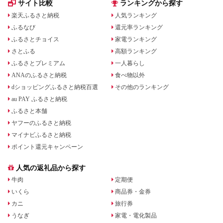
サイト比較
ランキングから探す
楽天ふるさと納税
人気ランキング
ふるなび
還元率ランキング
ふるさとチョイス
家電ランキング
さとふる
高額ランキング
ふるさとプレミアム
一人暮らし
ANAのふるさと納税
食べ物以外
dショッピングふるさと納税百選
その他のランキング
au PAY ふるさと納税
ふるさと本舗
ヤフーのふるさと納税
マイナビふるさと納税
ポイント還元キャンペーン
人気の返礼品から探す
牛肉
定期便
いくら
商品券・金券
カニ
旅行券
うなぎ
家電・電化製品