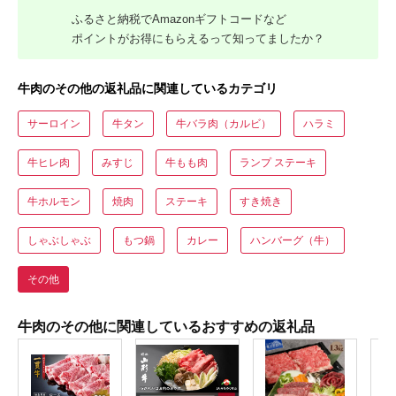
ふるさと納税でAmazonギフトコードなど
ポイントがお得にもらえるって知ってましたか？
牛肉のその他の返礼品に関連しているカテゴリ
サーロイン
牛タン
牛バラ肉（カルビ）
ハラミ
牛ヒレ肉
みすじ
牛もも肉
ランプ ステーキ
牛ホルモン
焼肉
ステーキ
すき焼き
しゃぶしゃぶ
もつ鍋
カレー
ハンバーグ（牛）
その他
牛肉のその他に関連しているおすすめの返礼品