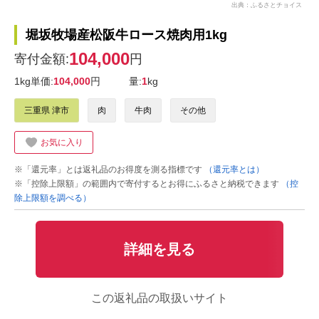
出典：ふるさとチョイス
堀坂牧場産松阪牛ロース焼肉用1kg
104,000
寄付金額:
円
1kg単価:
104,000
円
量:
1
kg
三重県 津市
肉
牛肉
その他
お気に入り
※「還元率」とは返礼品のお得度を測る指標です
（還元率とは）
※「控除上限額」の範囲内で寄付するとお得にふるさと納税できます
（控
除上限額を調べる）
詳細を見る
この返礼品の取扱いサイト