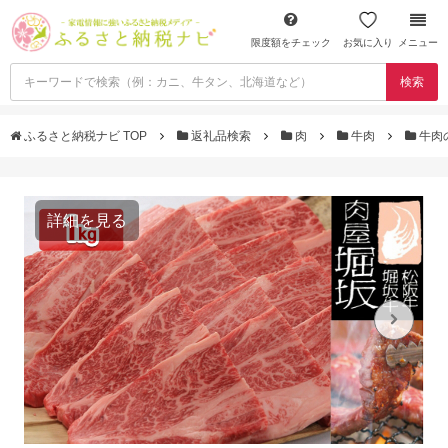
限度額をチェック
お気に入り
メニュー
検索
ふるさと納税ナビ TOP
返礼品検索
肉
牛肉
牛肉
詳細を見る