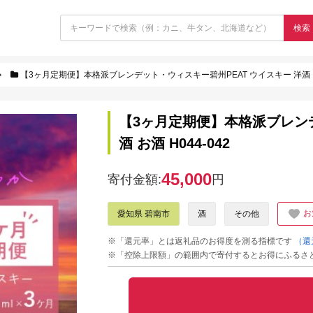
検索
【3ヶ月定期便】本格派ブレンデット・ウィスキー碧州PEAT ウイスキー 洋酒 お酒
【3ヶ月定期便】本格派ブレンデ
酒 お酒 H044-042
45,000
寄付金額:
円
お
愛知県 碧南市
酒
その他
※「還元率」とは返礼品のお得度を測る指標です
（還
※「控除上限額」の範囲内で寄付するとお得にふるさ