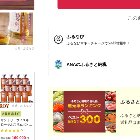
この
ふるなび
ふるなびマネーチャージで5%即増量中！
出典：ふるなび
ANAのふるさと納税
ふるさと
出典：ふるなび
出典：ふるさとチョイ
出典：ふるなび
出
ス
大阪府 島本町
和歌山県 上富田町
宮崎県 西都市
福井県 若
ふるさと
サントリーウイスキー
チョーヤ梅酒紀州
名産品を活かしたご当
梅酒 福井
返礼品は
ローヤルスリムボトル
1,000ml紙パック×６
地柚子リキュール「ゆ
本格梅酒 1
660ml瓶 12本セッ
本（１ケース）
ずにゃん」8度
セット 梅
5.0
5.0
5.0
ト ／ 酒 お酒 山崎 山
1800ml×6本＜7-7a＞
160,000
23,000
85,000
2
崎蒸溜所 ウィスキー
寄付金額:
円
寄付金額:
円
寄付金額:
円
寄付金額: