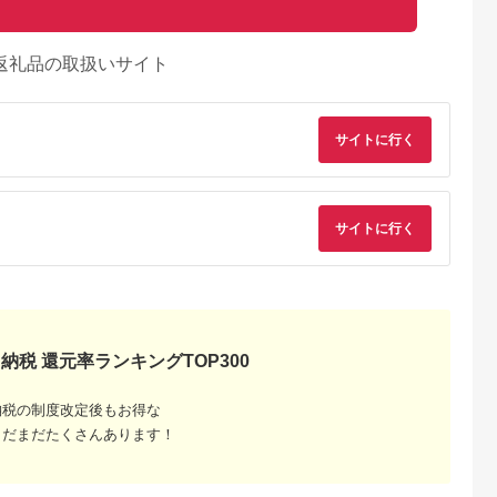
返礼品の取扱いサイト
サイトに行く
サイトに行く
納税 還元率ランキングTOP300
典：ふるなび
出典：ふるなび
出典：ふるさとチョイ
出典：ふるさとチョ
ス
狭町
和歌山県 九度山町
静岡県 御殿場市
栃木県 宇都宮市
納税の制度改定後もお得な
県産 紅映梅
「GI和歌山梅酒」に
【定期便12ヶ月】
ハーブスピリッツ 
まだまだたくさんあります！
800ml 2本
指定された 至極の本
1969.キリン本搾りバ
ント 500ml
酒
格 梅酒 2本セット
ラエティセット
5.0
5.0
5.0
5.0
［MG77］
350ml×24本（4種×6
0,000
20,000
168,000
10,000
本）｜チューハイ 缶
円
寄付金額:
円
寄付金額:
円
寄付金額:
円