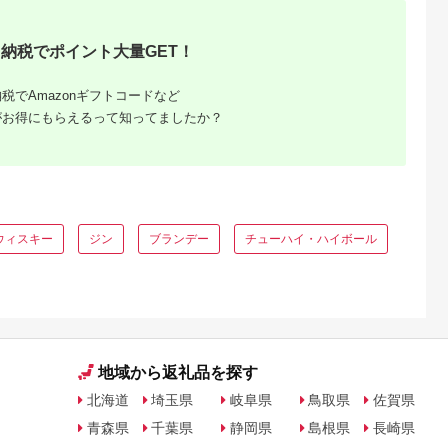
チューハイ 酎ハイ お
酒 詰め合わせ 詰合わ
せ アソート 飲み比べ
納税でポイント大量GET！
セット キリン 本搾り
酒 アルコール 缶 家飲
み
税でAmazonギフトコードなど
がお得にもらえるって知ってましたか？
納税はお買
ウィスキー
ジン
ブランデー
チューハイ・ハイボール
きる。
納税限定の
地域から返礼品を探す
北海道
埼玉県
岐阜県
鳥取県
佐賀県
青森県
千葉県
静岡県
島根県
長崎県