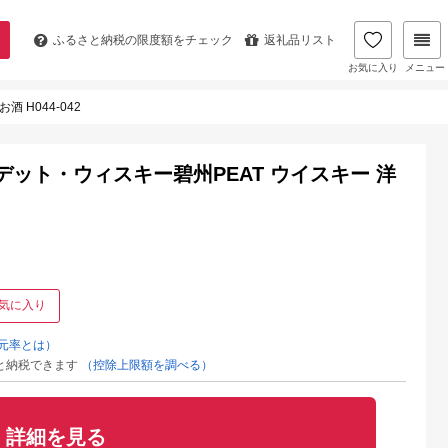
ふるさと納税の
限度額をチェック
返礼品リスト
お気に入り
メニュー
 H044-042
ット・ウィスキー碧州PEAT ウイスキー 洋
気に入り
元率とは）
と納税できます
（控除上限額を調べる）
詳細を見る