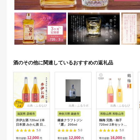
酒のその他に関連しているおすすめの返礼品
出典：ふるなび
出典：ふるラボ
出典：ふるなび
滋賀県 彦根市
神奈川県 鎌倉市
和歌山県 和歌山市
井伊お酒 720ml 2本
鎌倉クラフトジン
鶴梅 完熟・柚子
日本酒 みかん酒 日本
「露」 200ml
720ml 2本セット
酒ベース
［Hw8］
5.0
5.0
5.0
12,000
12,000
16,000
寄付金額:
円
寄付金額:
円
寄付金額:
円