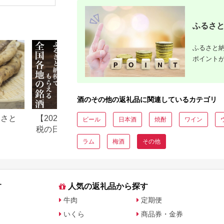
ウイスキー 国産ウイ
スキー 国産ウィスキ
ー ジャパニーズウイ
ふるさと
スキー 人気 オススメ
おすすめ 宅飲み ご褒
美 洋酒 ストレート ロ
ック ハイボール 水割
ふるさと納
り お湯割り 万能
ポイント
SUNTORY ROYAL サ
ントリー SUNTORY
アルコール度数 43％
43度 No.098
酒のその他の返礼品に関連しているカテゴリ
るさと
【2026年最新】ふるさと納
Amazonふるさと
ビール
日本酒
焼酎
ワイン
税の日本酒おすすめ返礼品
い物気分で寄付で
ランキング｜寄付額・産地
Amazonふるさと
ラム
梅酒
その他
別に厳選
返礼品も登場
す
人気の返礼品から探す
牛肉
定期便
いくら
商品券・金券