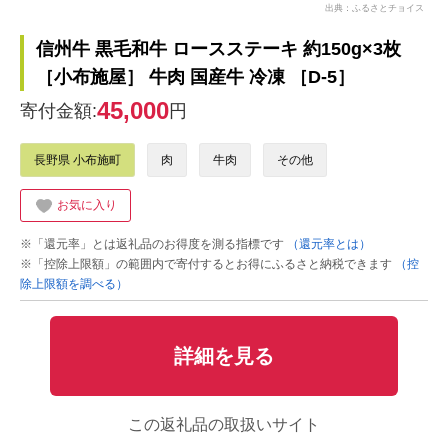
出典：ふるさとチョイス
信州牛 黒毛和牛 ロースステーキ 約150g×3枚
［小布施屋］ 牛肉 国産牛 冷凍 ［D-5］
45,000
寄付金額:
円
長野県 小布施町
肉
牛肉
その他
お気に入り
※「還元率」とは返礼品のお得度を測る指標です
（還元率とは）
※「控除上限額」の範囲内で寄付するとお得にふるさと納税できます
（控
除上限額を調べる）
詳細を見る
この返礼品の取扱いサイト