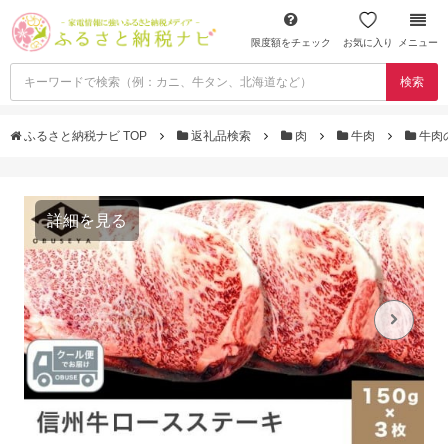
限度額をチェック
お気に入り
メニュー
検索
ふるさと納税ナビ TOP
返礼品検索
肉
牛肉
牛肉
詳細を見る