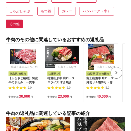
しゃぶしゃぶ
もつ鍋
カレー
ハンバーグ（牛）
その他
牛肉のその他に関連しているおすすめの返礼品
出典：楽天ふるさと納
出典：ふるなび
出典：ふるなび
出
税
徳島県 徳島市
山形県 村
山梨県 富士吉田市
三重
【ふるさと納税】阿波
特選山形牛 肩ロース
富士山麓牛 肩ロース
松阪
牛のきわみ「一貫牛」
スライス すき焼き用
薄切り＆霜降り・赤身
すき焼
ロース すき焼き 700g
700g 牛肉 黒毛和牛
焼肉セット 牛肉 食べ
5.0
5.0
5.0
| 阿波牛 国産牛 和牛
ja-gnksx700
比べ 計1.3kg 焼肉 す
牛肉 牛 肉 焼肉 ロー
き焼き 国産 精肉 冷凍
30,000
23,000
40,000
寄付金額:
円
寄付金額:
円
寄付金額:
円
寄付
ス ブランド牛 すき焼
送料無料
き すきやき しゃぶし
ゃぶ ぎゅうにく ぎゅ
う にく ビーフ 赤身
牛肉の返礼品に関連している記事の紹介
人気 冷凍 送料無料 贈
り物 贈答 プレゼント
お取り寄せ 記念日 パ
ーティ