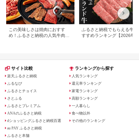
この美味しさは焼肉におすす
ふるさと納税でもらえる牛肉
め！ふるさと納税の人気牛肉還
すすめランキング【2026年
元率ランキング
版】還元率・用途別で徹底比
サイト比較
ランキングから探す
楽天ふるさと納税
人気ランキング
ふるなび
還元率ランキング
ふるさとチョイス
家電ランキング
さとふる
高額ランキング
ふるさとプレミアム
一人暮らし
ANAのふるさと納税
食べ物以外
dショッピングふるさと納税百選
その他のランキング
au PAY ふるさと納税
ふるさと本舗