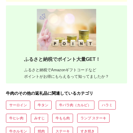
ふるさと納税でポイント大量GET！
ふるさと納税でAmazonギフトコードなど
ポイントがお得にもらえるって知ってましたか？
牛肉のその他の返礼品に関連しているカテゴリ
サーロイン
牛タン
牛バラ肉（カルビ）
ハラミ
牛ヒレ肉
みすじ
牛もも肉
ランプ ステーキ
牛ホルモン
焼肉
ステーキ
すき焼き