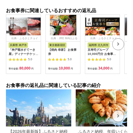
お食事券に関連しているおすすめの返礼品
出典：ふるさとチョイ
出典：JRE MALLふる
出典：ふるさとチョイ
出
ス
さと納税
ス
兵庫県 神戸市
東京都新宿区
福岡県 北九州市
愛
「神戸菊水すてーき
【焼肉 幸家】 お食事
京寿司グループ
【 
屋」ディナーチケット
券
10,000円分 お食事券
レン
（2枚）
1000円×10枚 食事チ
テ 
5.0
5.0
5.0
ケット チケット 寿司
コー
福岡県 北九州市
様分
80,000
10,000
34,000
寄付金額:
円
寄付金額:
円
寄付金額:
円
寄付
お食事券の返礼品に関連している記事の紹介
【2026年最新版】ふるさと納税
ふるさと納税、年収いくらで3