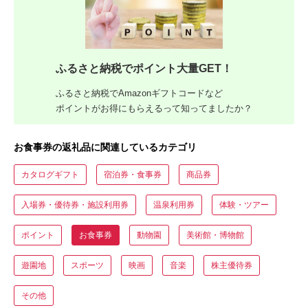
ふるさと納税でポイント大量GET！
ふるさと納税でAmazonギフトコードなど
ポイントがお得にもらえるって知ってましたか？
お食事券の返礼品に関連しているカテゴリ
カタログギフト
宿泊券・食事券
商品券
入場券・優待券・施設利用券
温泉利用券
体験・ツアー
ポイント
お食事券
動物園
美術館・博物館
遊園地
スポーツ
映画
音楽
株主優待券
その他