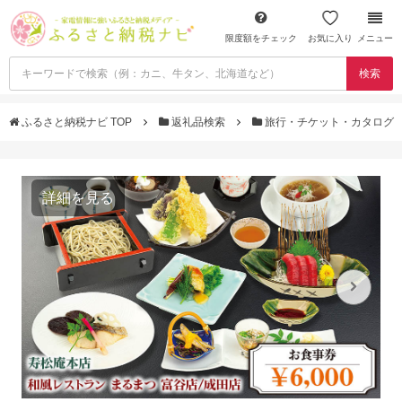
限度額をチェック
お気に入り
メニュー
検索
ふるさと納税ナビ TOP
返礼品検索
旅行・チケット・カタログ
詳細を見る