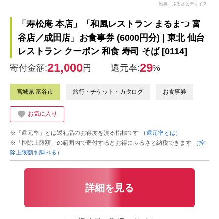
出典：ふるさとチョイス
「寿松庵 本店」「和風レストラン まるまつ 富
谷店／成田店」お食事券 (6000円分) | 東北 仙台
レストラン クーポン 和食 寿司 そば [0114]
21,000
29
寄付金額:
円
還元率:
%
宮城県 富谷市
旅行・チケット・カタログ
お食事券
お気に入り
※「還元率」とは返礼品のお得度を測る指標です
（還元率とは）
※「控除上限額」の範囲内で寄付するとお得にふるさと納税できます
（控
除上限額を調べる）
詳細を見る