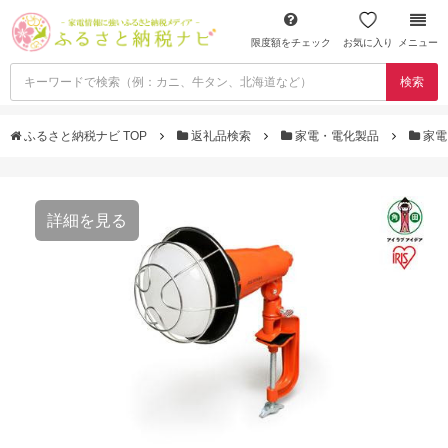
限度額をチェック
お気に入り
メニュー
検索
ふるさと納税ナビ TOP
返礼品検索
家電・電化製品
家電
詳細を見る