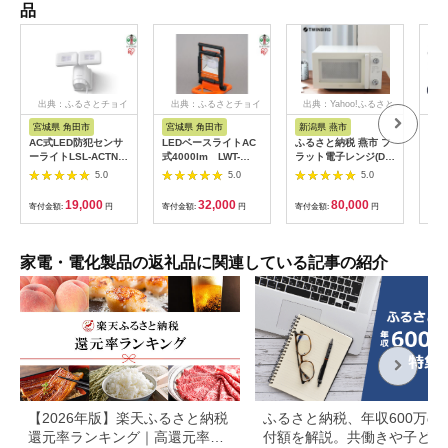
品
出典：ふるさとチョイ
出典：ふるさとチョイ
出典：Yahoo!ふるさと
出典
ス
ス
納税
宮城県 角田市
宮城県 角田市
新潟県 燕市
福
AC式LED防犯センサ
LEDベースライトAC
ふるさと納税 燕市 フ
【八
ーライトLSL-ACTN-
式4000lm LWT-
ラット電子レンジ(DR-
気球
1200
4000BA
LD20W)
たイ
5.0
5.0
5.0
co
統工
19,000
32,000
80,000
寄付金額:
円
寄付金額:
円
寄付金額:
円
寄付
もり
ひら
季 
暮ら
家電・電化製品の返礼品に関連している記事の紹介
接照
【2026年版】楽天ふるさと納税
ふるさと納税、年収600万の
還元率ランキング｜高還元率返
付額を解説。共働きや子ども