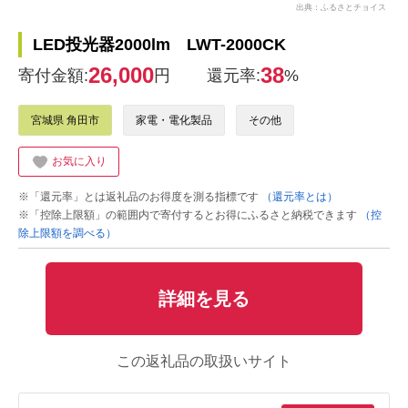
出典：ふるさとチョイス
LED投光器2000lm LWT-2000CK
26,000
38
寄付金額:
円
還元率:
%
宮城県 角田市
家電・電化製品
その他
お気に入り
※「還元率」とは返礼品のお得度を測る指標です
（還元率とは）
※「控除上限額」の範囲内で寄付するとお得にふるさと納税できます
（控
除上限額を調べる）
詳細を見る
この返礼品の取扱いサイト