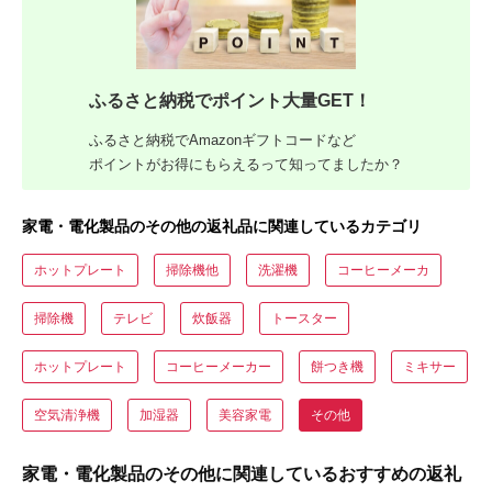
ふるさと納税でポイント大量GET！
ふるさと納税でAmazonギフトコードなど
ポイントがお得にもらえるって知ってましたか？
家電・電化製品のその他の返礼品に関連しているカテゴリ
ホットプレート
掃除機他
洗濯機
コーヒーメーカ
掃除機
テレビ
炊飯器
トースター
ホットプレート
コーヒーメーカー
餅つき機
ミキサー
空気清浄機
加湿器
美容家電
その他
家電・電化製品のその他に関連しているおすすめの返礼