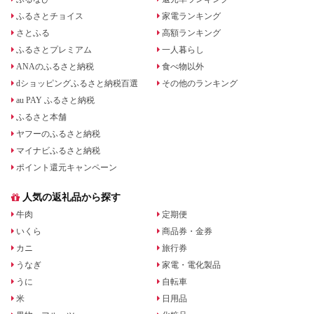
ふるさとチョイス
家電ランキング
さとふる
高額ランキング
ふるさとプレミアム
一人暮らし
ANAのふるさと納税
食べ物以外
dショッピングふるさと納税百選
その他のランキング
au PAY ふるさと納税
ふるさと本舗
ヤフーのふるさと納税
マイナビふるさと納税
ポイント還元キャンペーン
人気の返礼品から探す
牛肉
定期便
いくら
商品券・金券
カニ
旅行券
うなぎ
家電・電化製品
うに
自転車
米
日用品