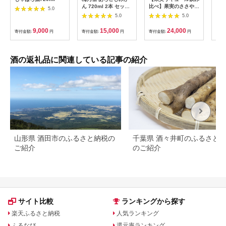
ん 720ml 2本 セット
比べ】果実のささやき
大人
5.0
／ お酒 リキュール ギ
12本セット
イト
5.0
5.0
フト 贈り物 プレゼン
ツ）
ト 人気 メーカー直送
ト4
9,000
15,000
24,000
寄付金額:
円
寄付金額:
円
寄付金額:
円
寄付
果肉たっぷり デザー
本）
ト つぶつぶ食感 ロッ
クテ
ク ストレート 奈良県
酸割
葛城市
ツ作
酒の返礼品に関連している記事の紹介
コー
美 
山形県 酒田市のふるさと納税の
千葉県 酒々井町のふるさと
ご紹介
のご紹介
サイト比較
ランキングから探す
楽天ふるさと納税
人気ランキング
ふるなび
還元率ランキング