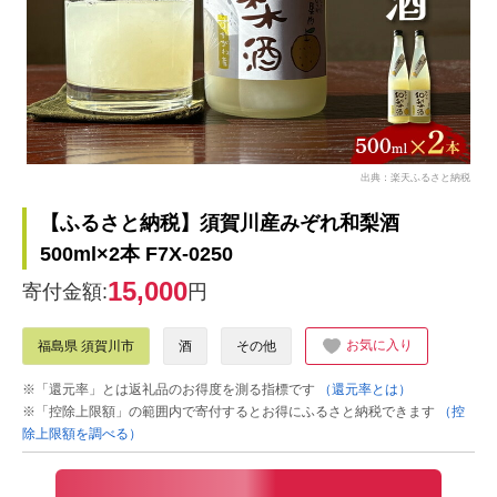
出典：楽天ふるさと納税
【ふるさと納税】須賀川産みぞれ和梨酒
500ml×2本 F7X-0250
15,000
寄付金額:
円
お気に入り
福島県 須賀川市
酒
その他
※「還元率」とは返礼品のお得度を測る指標です
（還元率とは）
※「控除上限額」の範囲内で寄付するとお得にふるさと納税できます
（控
除上限額を調べる）