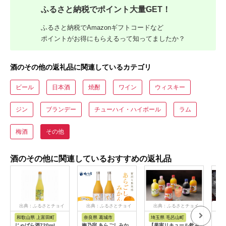
ふるさと納税でポイント大量GET！
ふるさと納税でAmazonギフトコードなど
ポイントがお得にもらえるって知ってましたか？
酒のその他の返礼品に関連しているカテゴリ
ビール
日本酒
焼酎
ワイン
ウィスキー
ジン
ブランデー
チューハイ・ハイボール
ラム
梅酒
その他
酒のその他に関連しているおすすめの返礼品
出典：ふるさとチョイ
出典：ふるさとチョイ
出典：ふるさとチョイ
出
ス
ス
ス
和歌山県 上富田町
奈良県 葛城市
埼玉県 毛呂山町
鹿
じゃばら酒720ml
梅乃宿 あらごしみか
【果実リキュール飲み
22