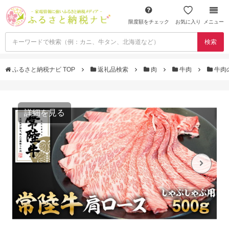
限度額をチェック
お気に入り
メニュー
検索
ふるさと納税ナビ TOP
返礼品検索
肉
牛肉
牛肉
詳細を見る