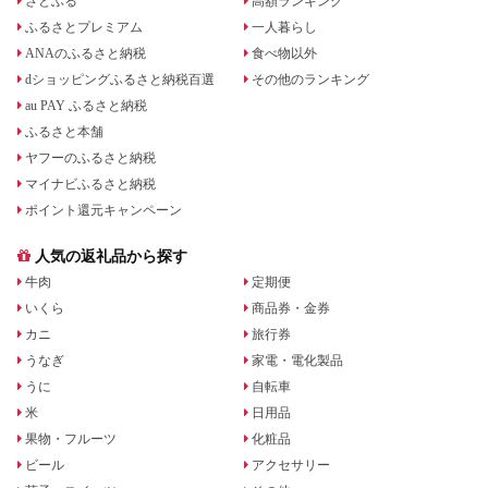
さとふる
高額ランキング
ふるさとプレミアム
一人暮らし
ANAのふるさと納税
食べ物以外
dショッピングふるさと納税百選
その他のランキング
au PAY ふるさと納税
ふるさと本舗
ヤフーのふるさと納税
マイナビふるさと納税
ポイント還元キャンペーン
人気の返礼品から探す
牛肉
定期便
いくら
商品券・金券
カニ
旅行券
うなぎ
家電・電化製品
うに
自転車
米
日用品
果物・フルーツ
化粧品
ビール
アクセサリー