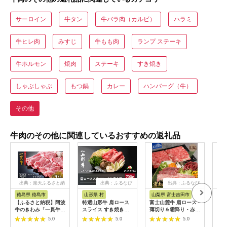
サーロイン
牛タン
牛バラ肉（カルビ）
ハラミ
牛ヒレ肉
みすじ
牛もも肉
ランプ ステーキ
牛ホルモン
焼肉
ステーキ
すき焼き
しゃぶしゃぶ
もつ鍋
カレー
ハンバーグ（牛）
その他
牛肉のその他に関連しているおすすめの返礼品
出典：楽天ふるさと納
出典：ふるなび
出典：ふるなび
出
税
徳島県 徳島市
山形県 村
山梨県 富士吉田市
三重
【ふるさと納税】阿波
特選山形牛 肩ロース
富士山麓牛 肩ロース
松阪
牛のきわみ「一貫牛」
スライス すき焼き用
薄切り＆霜降り・赤身
すき焼
ロース すき焼き 700g
700g 牛肉 黒毛和牛
焼肉セット 牛肉 食べ
5.0
5.0
5.0
| 阿波牛 国産牛 和牛
ja-gnksx700
比べ 計1.3kg 焼肉 す