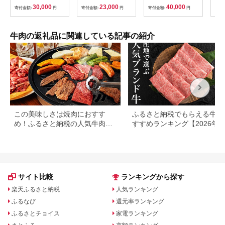
牛肉 牛 肉 焼肉 ロー
き焼き 国産 精肉 冷凍
30,000
23,000
40,000
寄付金額:
円
寄付金額:
円
寄付金額:
円
寄付
ス ブランド牛 すき焼
送料無料
き すきやき しゃぶし
ゃぶ ぎゅうにく ぎゅ
う にく ビーフ 赤身
牛肉の返礼品に関連している記事の紹介
人気 冷凍 送料無料 贈
り物 贈答 プレゼント
お取り寄せ 記念日 パ
ーティ
この美味しさは焼肉におすす
ふるさと納税でもらえる牛肉
め！ふるさと納税の人気牛肉還
すすめランキング【2026年
元率ランキング
版】還元率・用途別で徹底比
サイト比較
ランキングから探す
楽天ふるさと納税
人気ランキング
ふるなび
還元率ランキング
ふるさとチョイス
家電ランキング