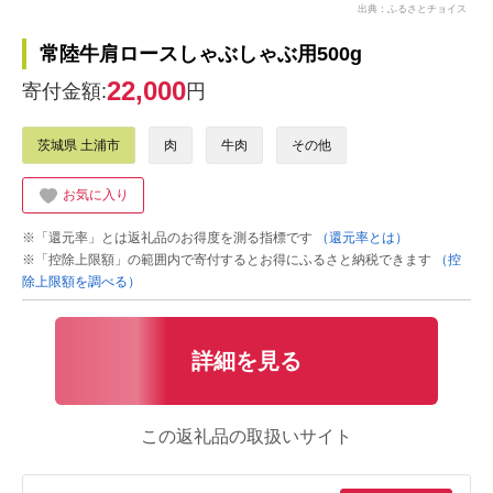
出典：ふるさとチョイス
常陸牛肩ロースしゃぶしゃぶ用500g
22,000
寄付金額:
円
茨城県 土浦市
肉
牛肉
その他
お気に入り
※「還元率」とは返礼品のお得度を測る指標です
（還元率とは）
※「控除上限額」の範囲内で寄付するとお得にふるさと納税できます
（控
除上限額を調べる）
詳細を見る
この返礼品の取扱いサイト