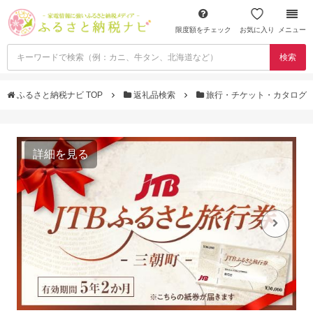
限度額をチェック
お気に入り
メニュー
検索
ふるさと納税ナビ TOP
返礼品検索
旅行・チケット・カタログ
詳細を見る