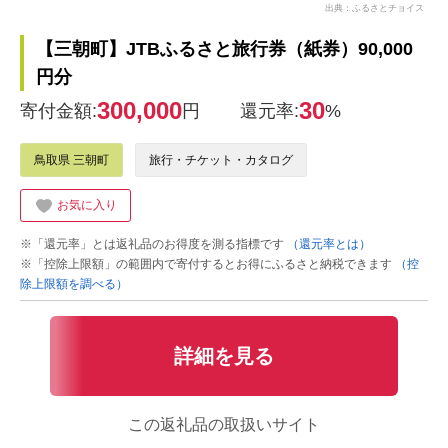
出典：ふるさとチョイス
【三朝町】JTBふるさと旅行券（紙券）90,000
円分
300,000
30
寄付金額:
円
還元率:
%
鳥取県 三朝町
旅行・チケット・カタログ
お気に入り
※「還元率」とは返礼品のお得度を測る指標です
（還元率とは）
※「控除上限額」の範囲内で寄付するとお得にふるさと納税できます
（控
除上限額を調べる）
詳細を見る
この返礼品の取扱いサイト