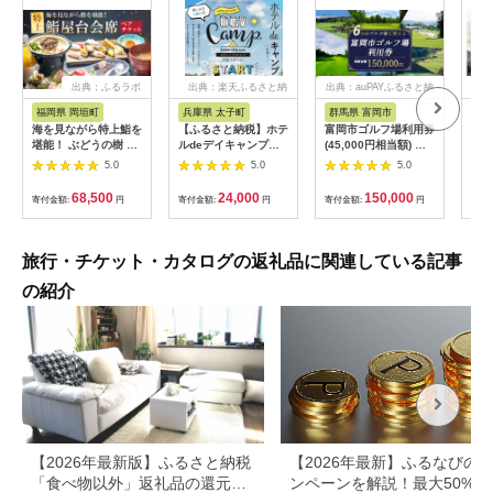
出典：ふるラボ
出典：楽天ふるさと納
出典：auPAYふるさと納
出典
税
税
福岡県 岡垣町
兵庫県 太子町
群馬県 富岡市
長
海を見ながら特上鮨を
【ふるさと納税】ホテ
富岡市ゴルフ場利用券
旅行
堪能！ ぶどうの樹 鮨
ルdeデイキャンプ体
(45,000円相当額) ゴ
運転
屋台ペア お食事券 海
験チケット
ルフ チケット 平日 土
列車
5.0
5.0
5.0
鮮 海 屋台 食事 ペア
【1364991】
日 祝日 プレー券 関東
験 
福岡県 岡垣町
群馬県 首都圏 F20E-
列車
68,500
24,000
150,000
寄付金額:
円
寄付金額:
円
寄付金額:
円
寄付
382
ども
県
旅行・チケット・カタログの返礼品に関連している記事
の紹介
【2026年最新版】ふるさと納税
【2026年最新】ふるなびの
「食べ物以外」返礼品の還元率
ンペーンを解説！最大50%還