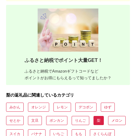
ふるさと納税でポイント大量GET！
ふるさと納税でAmazonギフトコードなど
ポイントがお得にもらえるって知ってましたか？
梨の返礼品に関連しているカテゴリ
みかん
オレンジ
レモン
デコポン
ゆず
せとか
文旦
ポンカン
りんご
梨
メロン
スイカ
バナナ
いちご
もも
さくらんぼ