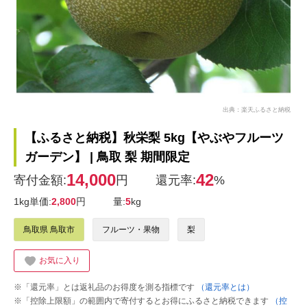
出典：楽天ふるさと納税
【ふるさと納税】秋栄梨 5kg【やぶやフルーツ
ガーデン】 | 鳥取 梨 期間限定
14,000
42
寄付金額:
円
還元率:
%
1kg単価:
2,800
円
量:
5
kg
鳥取県 鳥取市
フルーツ・果物
梨
お気に入り
※「還元率」とは返礼品のお得度を測る指標です
（還元率とは）
※「控除上限額」の範囲内で寄付するとお得にふるさと納税できます
（控