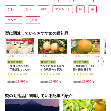
びわ
ぶどう
巨峰
マスカット
柿
栗
マンゴー
その他
梨に関連しているおすすめの返礼品
出典：ふるさとチョイ
出典：ふるさとチョイ
出典：ふるさとチョイ
出
ス
ス
ス
新潟県 加茂市
新潟県 三条市
愛知県 西尾市
栃
【2026年先行予約】
先行予約 和梨 あきづ
【数量限定】〈きらり
★先
「天果糖逸（てんかと
き 自家用 5kg 新潟県
園〉完熟 豊水梨
年9
ういつ）」「天果糖
産 訳アリ 梨 [岩福農
5kg・K086-19
園の
5.0
5.0
5.0
逸」 新潟県産和梨 幸
園]【010P062】
(8
水 約5kg（10～14
より
15,000
10,000
19,000
寄付金額:
円
寄付金額:
円
寄付金額:
円
寄付
玉） 《8月下旬〜配送
新鮮
予定》 こうすい 果物
梨 
フルーツ 冬の味覚 産
い 
地直送 加茂市 えちご
上 
梨の返礼品に関連している記事の紹介
中越農業協同組合
栃木
(DB