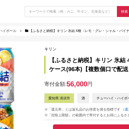
検索
ハイボール
【ふるさと納税】キリン 氷結 4種〈レモ・グレ・シャル・パイナ〉各
キリン
【ふるさと納税】キリン 氷結 
ケース(96本)【複数個口で配送】
56,000
寄付金額:
円
愛知県 清須市
酒
チューハイ・ハイボ
※「還元率」とは返礼品のお得度を測る指標です
（還
※「控除上限額」の範囲内で寄付するとお得にふるさ