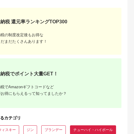
天ふるさと納
出典：楽天ふるさと納
出典：楽天ふるさと納
出典：ふるさとチョ
税
税
税
原市
長崎県 島原市
岐阜県 各務原市
愛知県 清須市
納税 還元率ランキングTOP300
と納税】
【ふるさと納税】
【ふるさと納税】合同
キリン 本搾りチュ
【6回定期便
CF134 寶CRAFT＜沖
酒精 直球勝負 ストロ
ハイ グレープフル
タカラ 焼酎
縄シークヮーサー＞
ング グレープフルー
ツ 350ml×48本(2
納税の制度改定後もお得な
5.0
5.0
5.0
5.0
350ml
330ml 12本入 【 タ
ツ 缶350ML×24本 1
ース)【1180987】
まだまだたくさんあります！
20,000
13,000
10,000
25,000
気6種 (24本
カラ 宝焼酎 柑橘 酒
ケース
円
寄付金額:
円
寄付金額:
円
寄付金額:
円
 [ タカラ 宝
チューハイ 酎ハイ 長
a 焼酎 定期
崎 長崎県 島原市 】
 チューハイ
 7% レモ
プフルーツ
サー ドラ
普段使い みつ
納税でポイント大量GET！
島原市 ]
税でAmazonギフトコードなど
がお得にもらえるって知ってましたか？
るカテゴリ
ウィスキー
ジン
ブランデー
チューハイ・ハイボール