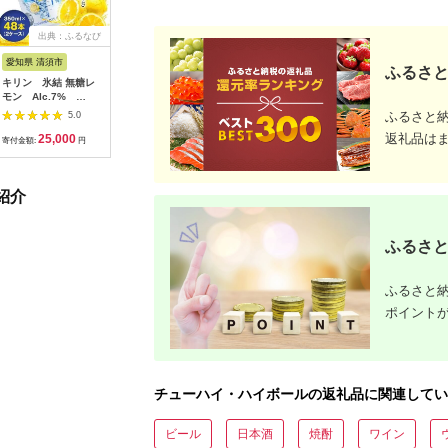
出典：ふるなび
出典：楽天ふるさと納
出典：auPAYふるさと納
出典：楽
税
税
愛知県 清須市
愛知県 清須市
愛知県 清須市
長崎県 島
ふるさと
キリン 氷結 無糖レ
【ふるさと納税】キリ
キリン 氷結
【ふるさ
モン Alc.7%
ン 氷結 無糖レモン
ZERO シチリア産レ
CE126
350ml×48本(2ケース)
Alc4% 350ml 1ケー
モン 350ml×48本(2
(隔月)】 
ふるさと
5.0
5.0
5.0
【1180961】
ス (24本) チューハ
ケース)【1180963】
ハイボール 
返礼品は
25,000
14,000
25,000
1
イレモン
288本 人
寄付金額:
円
寄付金額:
円
寄付金額:
円
寄付金額:
【1375226】
×2種×6回)
寶 Takar
便 酎ハイ
紹介
ハイボール
ン グレー
シークワー
イ ゆず 
ふるさと
い 長崎県 
ふるさと納
ポイント
チューハイ・ハイボールの返礼品に関連してい
ビール
日本酒
焼酎
ワイン