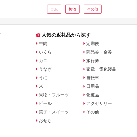
ラム
梅酒
その他
す
人気の返礼品から探す
牛肉
定期便
いくら
商品券・金券
カニ
旅行券
うなぎ
家電・電化製品
うに
自転車
米
日用品
果物・フルーツ
化粧品
ビール
アクセサリー
菓子・スイーツ
その他
おせち