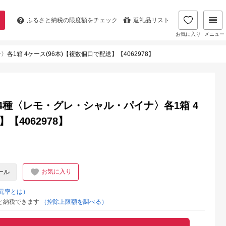
ふるさと納税の
限度額をチェック
返礼品リスト
お気に入り
メニュー
1箱 4ケース(96本)【複数個口で配送】【4062978】
4種〈レモ・グレ・シャル・パイナ〉各1箱 4
【4062978】
お気に入り
ール
元率とは）
と納税できます
（控除上限額を調べる）