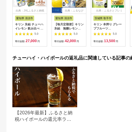
出典：JALふるさと納税
出典：ふるなび
出典：ふるさとプレミ
アム
愛知県 清須市
愛知県 清須市
茨城県 取手市
キリン 氷結 チューハ
【毎月定期便】キリン
キリン 本搾り グレー
イレモン 飲み比べ 無
氷結 無糖レモン
プフルーツ
糖レモン4%+ 氷結ゼ
Alc.7% 350ml×24
350ml×24本|本搾り
5.0
5.0
5.0
ロ 350ml×48本(各24
本(1ケース)全3回_
チューハイ 茨城県 取
27,000
42,000
13,500
本)【1375978】
酒・アルコール 定期
手市（ZC039）
寄付金額:
円
寄付金額:
円
寄付金額:
円
便 定期便
_【4014255】
チューハイ・ハイボールの返礼品に関連している記事の
【2026年最新】ふるさと納
税ハイボールの還元率ラン
キング10選！