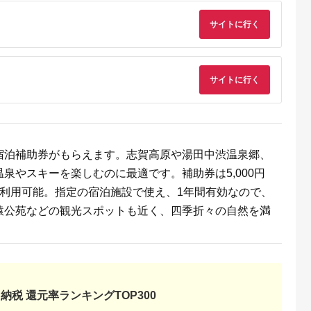
サイトに行く
るさとプレミ
出典：JALふるさと納税
出典：ふるラボ
出典：auPAYふるさと
アム
大磯町
沖縄県 石垣市
北海道 富良野市
長野県 塩尻市
9-06 大磯迎
石垣島の自然を満喫！
北海道富良野市 日本
信州健康ランド ギフ
食事券
石垣島1日アクティビ
旅行 地域限定旅行ク
ト券（1000円券×9
00円分）【
ティ (利用券 1名様分)
ーポン90,000円分
枚） | 信州健康ラン
サイトに行く
5.0
5.0
5.0
5.0
大磯町 お惣
NS-2
サウナ 大浴場 ボディ
69,000
50,000
300,000
34,000
 大磯名産品
ケア リラクゼーショ
円
寄付金額:
円
寄付金額:
円
寄付金額:
円
 おつまみ
ン 施設 宿泊 家族連
の日 贈答品
長野県 塩尻市
の日 ギフト
品 敬老の日
名地元店 こ
宿泊補助券がもらえます。志賀高原や湯田中渋温泉郷、
磯グルメ 】
泉やスキーを楽しむのに最適です。補助券は5,000円
に利用可能。指定の宿泊施設で使え、1年間有効なので、
猿公苑などの観光スポットも近く、四季折々の自然を満
収いくら
る？おす
納税 還元率ランキングTOP300