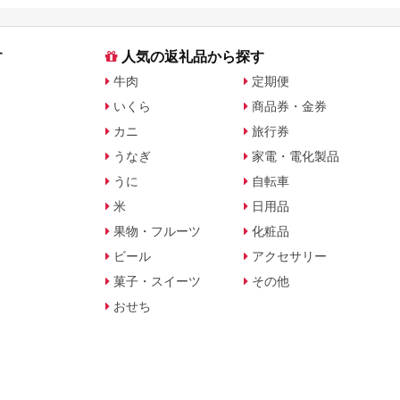
す
人気の返礼品から探す
牛肉
定期便
いくら
商品券・金券
カニ
旅行券
うなぎ
家電・電化製品
うに
自転車
米
日用品
果物・フルーツ
化粧品
ビール
アクセサリー
菓子・スイーツ
その他
おせち