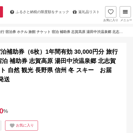
ふるさと納税の
限度額をチェック
返礼品リスト
お気に入り
メニュー
原 湯田中渋温泉郷 北志賀高原 地獄谷野猿公苑 温泉 ギフト 自然 観光 長野県 信州 冬 スキー お届け：ご入金確認後、5日程度で発送
助券（6枚）1年間有効 30,000円分 旅行
宿泊 補助券 志賀高原 湯田中渋温泉郷 北志賀
ト 自然 観光 長野県 信州 冬 スキー お届
発送
0
%
お気に入り