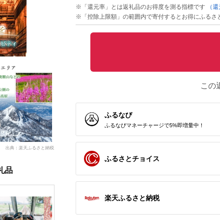
※「還元率」とは返礼品のお得度を測る指標です
（還
※「控除上限額」の範囲内で寄付するとお得にふるさ
この
ふるなび
ふるなびマネーチャージで5%即増量中！
出典：楽天ふるさと納税
ふるさとチョイス
礼品
楽天ふるさと納税