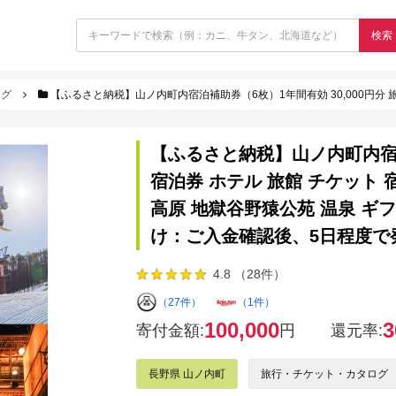
検索
ログ
【ふるさと納税】山ノ内町内宿泊補助券（6枚）1年間有効 30,000円分 旅行 宿泊券 ホテル 旅館 チケット 宿泊 補助券 志賀高
【ふるさと納税】山ノ内町内宿泊補
宿泊券 ホテル 旅館 チケット 
高原 地獄谷野猿公苑 温泉 ギフ
け：ご入金確認後、5日程度で
4.8 （28件）
（27件）
（1件）
100,000
3
寄付金額:
円
還元率:
長野県 山ノ内町
旅行・チケット・カタログ