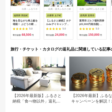
出典：ふるラボ
出典：楽天ふるさと納
出典：auPAYふるさと納
税
税
福岡県 岡垣町
兵庫県 太子町
群馬県 富岡市
海を見ながら特上鮨を
【ふるさと納税】ホテ
富岡市ゴルフ場利用券
堪能！ ぶどうの樹 鮨
ルdeデイキャンプ体
(45,000円相当額) ゴ
屋台ペア お食事券 海
験チケット
ルフ チケット 平日 土
5.0
5.0
5.0
鮮 海 屋台 食事 ペア
【1364991】
日 祝日 プレー券 関東
68,500
24,000
150,000
福岡県 岡垣町
群馬県 首都圏 F20E-
寄付金額:
円
寄付金額:
円
寄付金額:
円
382
旅行・チケット・カタログの返礼品に関連している記事
【2026年最新版】ふるさと
【2026年最新】ふる
納税「食べ物以外」返礼品
キャンペーンを解説！
の還元率ランキング！
50%還元も