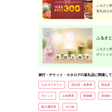
ト・公式グッズを徹底解説
ふるさと
返礼品は
ふるさと
ふるさと納
ポイント
旅行・チケット・カタログの返礼品に関連して
カタログギフト
宿泊券・食事券
商品券
ポイント
お食事券
動物園
美術館
株主優待券
その他