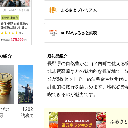
ふるさとプレミアム
出典：auPAYふるさと納
出典：dショッピングふ
出典：auPAYふるさと納
出典：ふ
税
るさと納税
税
長野県 上田市
岐阜県 可児市
静岡県 伊東市
神奈川県 
旅行 長野 走る電車の
富士カントリー可児ク
伊東園ホテル・伊東園
159-200
運転室に乗れる 貸切
ラブ利用券（150,000
ホテル別館・伊東園ホ
賓舘 お
列車でお仕事体験 体
円分）【0018-007】
テル松川館 ご宿泊券
F（50,0
auPAYふるさと納税
5.0
5.0
5.0
験 チケット 電車 鉄道
1泊2日2食付き(1名様
神奈川県 
175,000
500,000
30,000
1
列車 サービス 子供 子
分:GAタイプ)
菜 手作り
寄付金額:
円
寄付金額:
円
寄付金額:
円
寄付金額:
ども こども 家族 長野
【1044937】
和風おかず
県
お土産 父
揚げ物 母
の紹介
返礼品紹介
お歳暮 食
おかず 有
長野県の自然豊かな山ノ内町で使える
だわり 大
北志賀高原などの魅力的な観光地で、温
分が6枚セットで、宿泊料金や飲食代
計画的に旅行を楽しめます。地獄谷野
喫できるのが魅力です。
なびの
【2026年最新版】ふるさと
ふるさと納税、年
最大
納税でディズニー返礼品は
で30万円寄付でき
ふるさと
もらえる？ホテル・チケッ
すめ返礼品も紹介