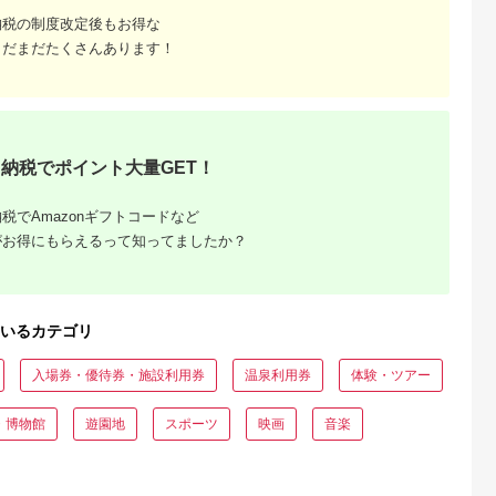
納税の制度改定後もお得な
まだまだたくさんあります！
納税でポイント大量GET！
税でAmazonギフトコードなど
がお得にもらえるって知ってましたか？
いるカテゴリ
入場券・優待券・施設利用券
温泉利用券
体験・ツアー
・博物館
遊園地
スポーツ
映画
音楽