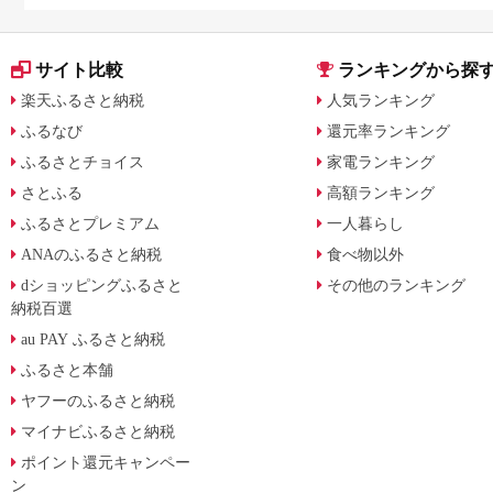
サイト比較
ランキングから探
楽天ふるさと納税
人気ランキング
ふるなび
還元率ランキング
ふるさとチョイス
家電ランキング
さとふる
高額ランキング
ふるさとプレミアム
一人暮らし
ANAのふるさと納税
食べ物以外
dショッピングふるさと
その他のランキング
納税百選
au PAY ふるさと納税
ふるさと本舗
ヤフーのふるさと納税
マイナビふるさと納税
ポイント還元キャンペー
ン