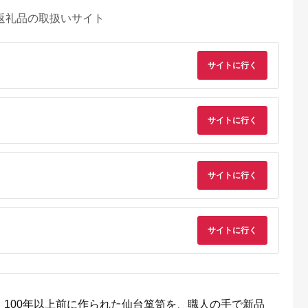
返礼品の取扱いサイト
サイトに行く
サイトに行く
るさとプレミ
出典：JALふるさと納税
出典：ふるラボ
出典：auPAYふるさと
アム
サイトに行く
大磯町
沖縄県 石垣市
北海道 富良野市
長野県 塩尻市
9-06 大磯迎
石垣島の自然を満喫！
北海道富良野市 日本
信州健康ランド ギフ
食事券
石垣島1日アクティビ
旅行 地域限定旅行ク
ト券（1000円券×9
00円分）【
ティ (利用券 1名様分)
ーポン90,000円分
枚） | 信州健康ラン
5.0
5.0
5.0
5.0
大磯町 お惣
NS-2
サウナ 大浴場 ボディ
69,000
50,000
300,000
34,000
 大磯名産品
ケア リラクゼーショ
サイトに行く
円
寄付金額:
円
寄付金額:
円
寄付金額:
円
 おつまみ
ン 施設 宿泊 家族連
の日 贈答品
長野県 塩尻市
の日 ギフト
品 敬老の日
名地元店 こ
磯グルメ 】
100年以上前に作られた仙台箪笥を、職人の手で新品