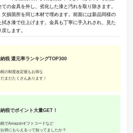
全ての金具を外し、劣化した漆と汚れを取り除きます。
、欠損箇所を同じ木材で埋めます。前面には新品同様の
た拭き漆で仕上げます。金具も丁寧に手入れされ、見た
り戻します。
収いくら
る？おす
納税 還元率ランキングTOP300
納税の制度改定後もお得な
まだまだたくさんあります！
納税でポイント大量GET！
税でAmazonギフトコードなど
がお得にもらえるって知ってましたか？