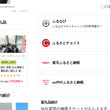
この
出典：ふるラボ
ふるなび
礼品
ふるなびマネーチャージで5%即増量中！
ふるさとチョイス
出典：auPAYふるさと納
出典：dショッピングふ
出典：auPAYふるさと納
出典：ふ
税
るさと納税
税
楽天ふるさと納税
長野県 上田市
岐阜県 可児市
静岡県 伊東市
神奈川県 
旅行 長野 走る電車の
富士カントリー可児ク
伊東園ホテル・伊東園
159-200
運転室に乗れる 貸切
ラブ利用券（150,000
ホテル別館・伊東園ホ
賓舘 お
列車でお仕事体験 体
円分）【0018-007】
テル松川館 ご宿泊券
F（50,0
5.0
5.0
5.0
験 チケット 電車 鉄道
1泊2日2食付き(1名様
神奈川県 
175,000
500,000
30,000
1
列車 サービス 子供 子
分:GAタイプ)
菜 手作り
auPAYふるさと納税
寄付金額:
円
寄付金額:
円
寄付金額:
円
寄付金額:
ども こども 家族 長野
【1044937】
和風おかず
県
お土産 父
揚げ物 母
の紹介
お歳暮 食
おかず 有
返礼品紹介
だわり 大
仙台箪笥の修復チケットがもらえます。