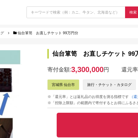
検索
ログ
仙台箪笥 お直しチケット 99万円分
仙台箪笥 お直しチケット 99
3,300,000
寄付金額:
円
還元率
宮城県 仙台市
旅行・チケット・カタログ
※「還元率」とは返礼品のお得度を測る指標です
（還
※「控除上限額」の範囲内で寄付するとお得にふるさ