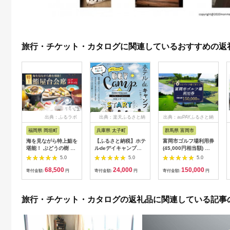
旅行・チケット・カタログに関連しているおすすめの返
出典：ふるラボ
出典：楽天ふるさと納
出典：auPAYふるさと納
税
税
福岡県 岡垣町
兵庫県 太子町
群馬県 富岡市
海を見ながら特上鮨を
【ふるさと納税】ホテ
富岡市ゴルフ場利用券
堪能！ ぶどうの樹 鮨
ルdeデイキャンプ体
(45,000円相当額) ゴ
屋台ペア お食事券 海
験チケット
ルフ チケット 平日 土
5.0
5.0
5.0
鮮 海 屋台 食事 ペア
【1364991】
日 祝日 プレー券 関東
68,500
24,000
150,000
福岡県 岡垣町
群馬県 首都圏 F20E-
寄付金額:
円
寄付金額:
円
寄付金額:
円
382
旅行・チケット・カタログの返礼品に関連している記事