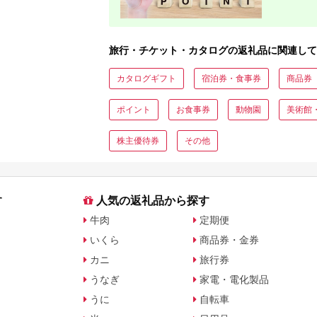
旅行・チケット・カタログの返礼品に関連して
カタログギフト
宿泊券・食事券
商品券
ポイント
お食事券
動物園
美術館
株主優待券
その他
す
人気の返礼品から探す
牛肉
定期便
いくら
商品券・金券
カニ
旅行券
うなぎ
家電・電化製品
うに
自転車