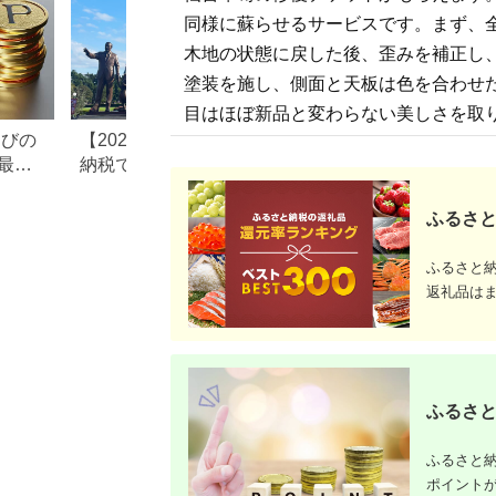
同様に蘇らせるサービスです。まず、
木地の状態に戻した後、歪みを補正し
塗装を施し、側面と天板は色を合わせ
目はほぼ新品と変わらない美しさを取
なびの
【2026年最新版】ふるさと
ふるさと納税、年
最大
納税でディズニー返礼品は
で30万円寄付でき
もらえる？ホテル・チケッ
すめ返礼品も紹介
ト・公式グッズを徹底解説
ふるさと
ふるさと
返礼品は
ふるさと
ふるさと納
ポイント