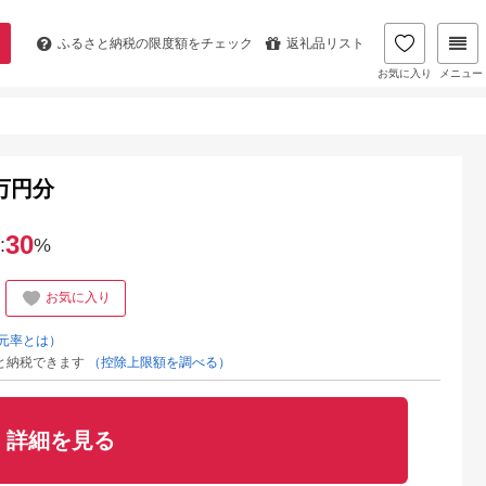
ふるさと納税の
限度額をチェック
返礼品リスト
お気に入り
メニュー
万円分
30
:
%
お気に入り
元率とは）
と納税できます
（控除上限額を調べる）
詳細を見る