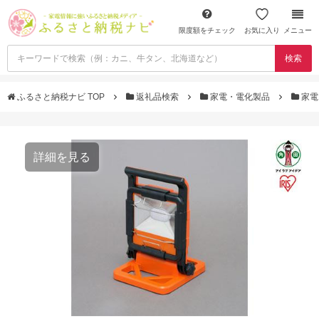
限度額をチェック
お気に入り
メニュー
検索
ふるさと納税ナビ TOP
返礼品検索
家電・電化製品
家電
詳細を見る