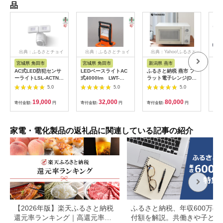
品
出典：ふるさとチョイ
出典：ふるさとチョイ
出典：Yahoo!ふるさと
出典
ス
ス
納税
宮城県 角田市
宮城県 角田市
新潟県 燕市
福
AC式LED防犯センサ
LEDベースライトAC
ふるさと納税 燕市 フ
【八
ーライトLSL-ACTN-
式4000lm LWT-
ラット電子レンジ(DR-
気球
1200
4000BA
LD20W)
たイ
5.0
5.0
5.0
co
統工
19,000
32,000
80,000
寄付金額:
円
寄付金額:
円
寄付金額:
円
寄付
もり
ひら
季 
暮ら
家電・電化製品の返礼品に関連している記事の紹介
接照
【2026年版】楽天ふるさと納税
ふるさと納税、年収600万の
還元率ランキング｜高還元率返
付額を解説。共働きや子ども