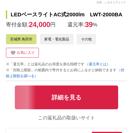
出典：ふるさとチョイス
LEDベースライトAC式2000lm LWT-2000BA
24,000
39
寄付金額:
円
還元率:
%
宮城県 角田市
家電・電化製品
その他
お気に入り
※「還元率」とは返礼品のお得度を測る指標です
（還元率とは）
※「控除上限額」の範囲内で寄付するとお得にふるさと納税できます
（控
除上限額を調べる）
詳細を見る
この返礼品の取扱いサイト