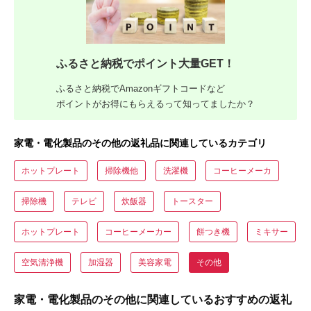
ふるさと納税でポイント大量GET！
ふるさと納税でAmazonギフトコードなど
ポイントがお得にもらえるって知ってましたか？
家電・電化製品のその他の返礼品に関連しているカテゴリ
ホットプレート
掃除機他
洗濯機
コーヒーメーカ
掃除機
テレビ
炊飯器
トースター
ホットプレート
コーヒーメーカー
餅つき機
ミキサー
空気清浄機
加湿器
美容家電
その他
家電・電化製品のその他に関連しているおすすめの返礼