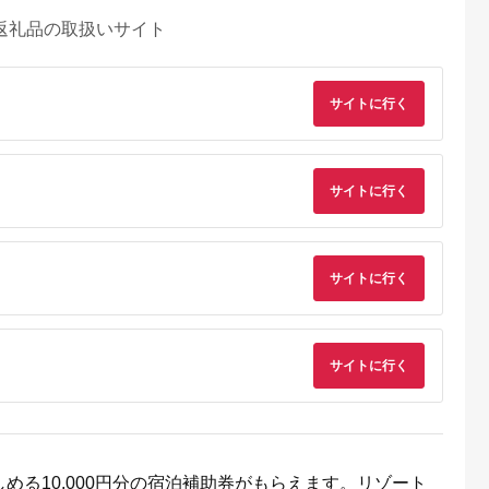
返礼品の取扱いサイト
サイトに行く
サイトに行く
サイトに行く
サイトに行く
るさとチョイ
出典：ふるさとチョイ
出典：ふるさとチョイ
出典：ふるさとチョ
ス
ス
ス
戸市
千葉県 木更津市
山梨県 北杜市
千葉県 浦安市
ぶつ王国入場
KA001 龍宮城スパホ
清里高原 清泉寮 ホテ
ホテルオークラ東京
戸ポートピア
テル三日月「龍宮亭」
ル＆コテージ 宿泊補
イ ギフト券30,000
める10,000円分の宿泊補助券がもらえます。リゾート
宿泊プラン
基準室 大人２名 宿
助券 (30,000円分)
円分