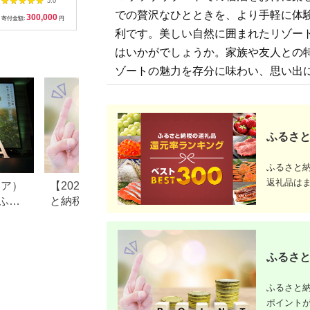
5.0
5.0
5.0
温泉）
後泊 ファミリー 空港
様 朝食付 チケット ご
（2名1室
での贅沢なひとときを、より手軽に体
300,000
10,000
65,000
1
ターミナルビル 徒歩
利用券 ペア宿泊券
寄付金額:
円
寄付金額:
円
寄付金額:
円
寄付金額:
直結】
利です。美しい自然に囲まれたリゾー
はいかがでしょうか。家族や友人との
ゾートの魅力を存分に味わい、思い出
ふるさと
ふるさと
返礼品は
リア）
【2025年10月以降】ふるさ
長野県小谷村のふ
ふる
と納税でポイントは貯ま
税のご紹介
る？ポータル還元廃止後
の“今できる”獲得方法を解説
ふるさと
ふるさと納
ポイント