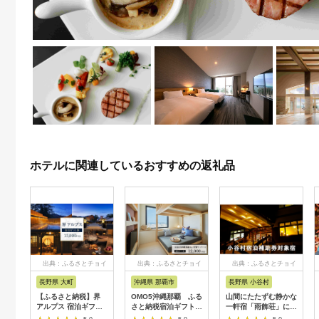
ホテルに関連しているおすすめの返礼品
出典：ふるさとチョイ
出典：ふるさとチョイ
出典：ふるさとチョイ
ス
ス
ス
長野県 大町
沖縄県 那覇市
長野県 小谷村
【ふるさと納税】界
OMO5沖縄那覇 ふる
山間にたたずむ静かな
アルプス 宿泊ギフト
さと納税宿泊ギフト券
一軒宿「雨飾荘」に泊
券（15,000円分）
(12,000円)
まる！小谷村宿泊券