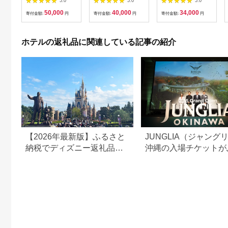
5.0
5.0
5.0
【星野リゾート】
10,000円分
50,000
40,000
34,000
寄付金額:
円
寄付金額:
円
寄付金額:
円
ホテルの返礼品に関連している記事の紹介
【2026年最新版】ふるさと
JUNGLIA（ジャング
納税でディズニー返礼品は
沖縄の入場チケットが
もらえる？ホテル・チケッ
さと納税でもらえる！
ト・公式グッズを徹底解説