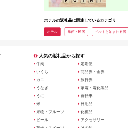
ホテルの返礼品に関連しているカテゴリ
ホテル
旅館・民宿
ペットと泊まれる宿
す
人気の返礼品から探す
牛肉
定期便
いくら
商品券・金券
カニ
旅行券
うなぎ
家電・電化製品
うに
自転車
米
日用品
果物・フルーツ
化粧品
ビール
アクセサリー
菓子・スイーツ
その他