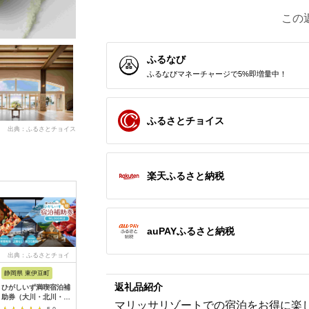
この
ふるなび
ふるなびマネーチャージで5%即増量中！
ふるさとチョイス
出典：ふるさとチョイス
楽天ふるさと納税
auPAYふるさと納税
出典：ふるさとチョイ
出典：ふるさとチョイ
出典：ふるさとチョイ
出典：ふ
ス
ス
ス
静岡県 東伊豆町
大阪府 泉佐野市
熊本県 熊本市
兵庫県 神
返礼品紹介
ひがしいず満喫宿泊補
ホテル日航関西空港
【レフ熊本 by ベッセ
神戸どう
助券（大川・北川・熱
利用券（3,000円分）
ルホテルズ】ご宿泊券
券付「神
マリッサリゾートでの宿泊をお得に楽し
川・片瀬・白田・稲取
【旅行 宿泊 出張 前泊
モデレートルーム 2名
ホテル」