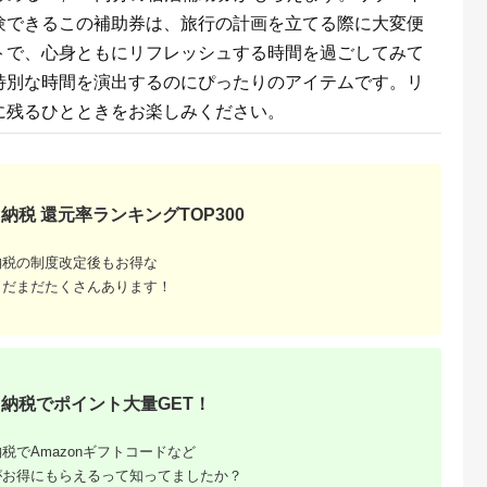
5.0
5.0
5.0
5.0
）1泊朝食付
泊券 （平日限定） ふ
【選べる ホテルorコ
験できるこの補助券は、旅行の計画を立てる際に大変便
00,000
133,000
100,000
100,000
るさと納税 宿泊券 宿
テージ】 宿泊 チケッ
円
寄付金額:
円
寄付金額:
円
寄付金額:
円
泊 旅行券 旅行 ホテル
ト プライベート空間
トで、心身ともにリフレッシュする時間を過ごしてみて
プール 温泉 オーシャ
地産地消 レストラン
ンビュー 1泊2日 バイ
ショップ ミュージア
特別な時間を演出するのにぴったりのアイテムです。リ
キング 飲み放題 割引
ム 八ヶ岳 観光
クーポン 千葉県 木更
に残るひとときをお楽しみください。
津市 送料無料
納税 還元率ランキングTOP300
納税の制度改定後もお得な
まだまだたくさんあります！
るさと納
納税でポイント大量GET！
税でAmazonギフトコードなど
がお得にもらえるって知ってましたか？