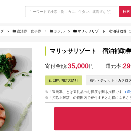
検索
ログ
宿泊券・食事券
ホテル
マリッサリゾート 宿泊補助券（10
マリッサリゾート 宿泊補助券（
35,000
29
寄付金額:
円
還元率:
山口県 周防大島町
旅行・チケット・カタロ
※「還元率」とは返礼品のお得度を測る指標です
（還
※「控除上限額」の範囲内で寄付するとお得にふるさ