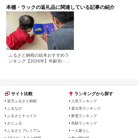
イバー不要文庫本棚
W450
本棚・ラックの返礼品に関連している記事の紹介
AKU104390103
ふるさと納税の絵本おすすめラ
ンキング【2026年】年齢別・セ
ットで比較
サイト比較
ランキングから探す
楽天ふるさと納税
人気ランキング
ふるなび
還元率ランキング
ふるさとチョイス
家電ランキング
さとふる
高額ランキング
ふるさとプレミアム
一人暮らし