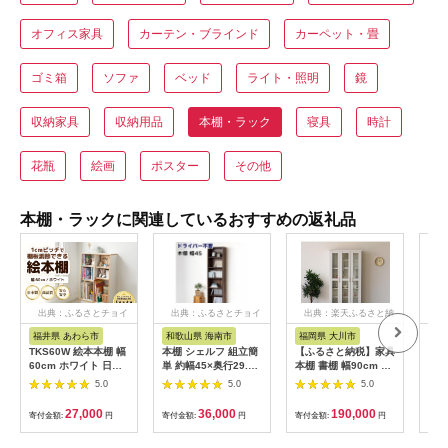
オフィス家具
カーテン・ブラインド
カーペット・畳
ゴミ箱
ソファ
ベッド
ライト・照明
鏡
収納家具
収納用品
本棚・ラック
寝具
時計
花瓶
絵画
ポスター
その他
本棚・ラックに関連しているおすすめの返礼品
出典：ふるさとチョイ
出典：ふるさとチョイ
出典：楽天ふるさと納
出
ス
ス
税
福井県 あわら市
和歌山県 海南市
福岡県 大川市
新
TKS60W 絵本本棚 幅
本棚 シェルフ 組立簡
【ふるさと納税】家具
【ふ
60cm ホワイト 日本
単 約幅45×奥行29.5×
本棚 書棚 幅90cm 収
ング
製《1cmピッチで棚
高さ180cm ダークブ
納 棚 収納家具 モダン
ク 
5.0
5.0
5.0
板調整できて仕切り金
ラウン オープンラッ
デザイン【ホワイト】
ー収
具付！可愛いシンプル
ク シェルフ 書棚 大容
| 家具 ファニチャー
単出
27,000
36,000
190,000
寄付金額:
円
寄付金額:
円
寄付金額:
円
寄付
なデザイン》
量 シンプル 木製 A4
人気 おすすめ 送料無
ー付
[aw053-b001]
事務所 壁面収納 ドラ
料