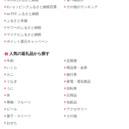
ANAのふるさと納税
食べ物以外
dショッピングふるさと納税百選
その他のランキング
au PAY ふるさと納税
ふるさと本舗
ヤフーのふるさと納税
マイナビふるさと納税
ポイント還元キャンペーン
人気の返礼品から探す
牛肉
定期便
いくら
商品券・金券
カニ
旅行券
うなぎ
家電・電化製品
うに
自転車
米
日用品
果物・フルーツ
化粧品
ビール
アクセサリー
菓子・スイーツ
その他
おせち