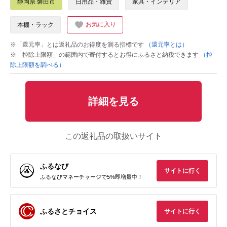
静岡県 磐田市
日用品・雑貨
家具・インテリア
お気に入り
本棚・ラック
※「還元率」とは返礼品のお得度を測る指標です
（還元率とは）
※「控除上限額」の範囲内で寄付するとお得にふるさと納税できます
（控
除上限額を調べる）
詳細を見る
この返礼品の取扱いサイト
ふるなび
サイトに行く
ふるなびマネーチャージで5%即増量中！
ふるさとチョイス
サイトに行く