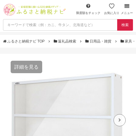
限度額をチェック
お気に入り
メニュー
検索
ふるさと納税ナビ TOP
返礼品検索
日用品・雑貨
家具・
詳細を見る