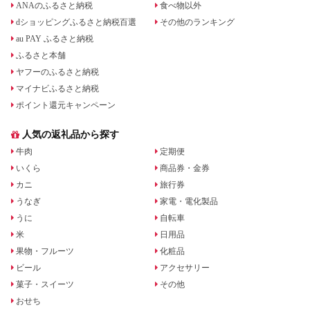
ANAのふるさと納税
食べ物以外
dショッピングふるさと納税百選
その他のランキング
au PAY ふるさと納税
ふるさと本舗
ヤフーのふるさと納税
マイナビふるさと納税
ポイント還元キャンペーン
人気の返礼品から探す
牛肉
定期便
いくら
商品券・金券
カニ
旅行券
うなぎ
家電・電化製品
うに
自転車
米
日用品
果物・フルーツ
化粧品
ビール
アクセサリー
菓子・スイーツ
その他
おせち