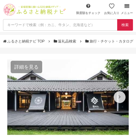
限度額をチェック
お気に入り
メニュー
検索
ふるさと納税ナビ TOP
返礼品検索
旅行・チケット・カタログ
詳細を見る