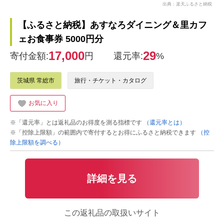
出典：楽天ふるさと納税
【ふるさと納税】あすなろダイニング＆里カフ
ェお食事券 5000円分
17,000
29
寄付金額:
円
還元率:
%
茨城県 常総市
旅行・チケット・カタログ
お気に入り
※「還元率」とは返礼品のお得度を測る指標です
（還元率とは）
※「控除上限額」の範囲内で寄付するとお得にふるさと納税できます
（控
除上限額を調べる）
詳細を見る
この返礼品の取扱いサイト