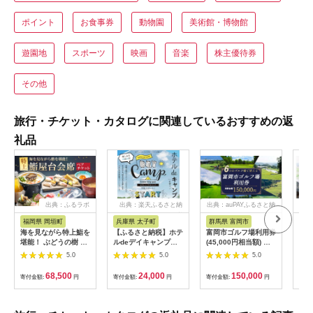
ポイント
お食事券
動物園
美術館・博物館
遊園地
スポーツ
映画
音楽
株主優待券
その他
旅行・チケット・カタログに関連しているおすすめの返
礼品
出典：ふるラボ
出典：楽天ふるさと納
出典：auPAYふるさと納
出典
税
税
福岡県 岡垣町
兵庫県 太子町
群馬県 富岡市
長
海を見ながら特上鮨を
【ふるさと納税】ホテ
富岡市ゴルフ場利用券
旅行
堪能！ ぶどうの樹 鮨
ルdeデイキャンプ体
(45,000円相当額) ゴ
運転
屋台ペア お食事券 海
験チケット
ルフ チケット 平日 土
列車
5.0
5.0
5.0
鮮 海 屋台 食事 ペア
【1364991】
日 祝日 プレー券 関東
験 
福岡県 岡垣町
群馬県 首都圏 F20E-
列車
68,500
24,000
150,000
寄付金額:
円
寄付金額:
円
寄付金額:
円
寄付
382
ども
県