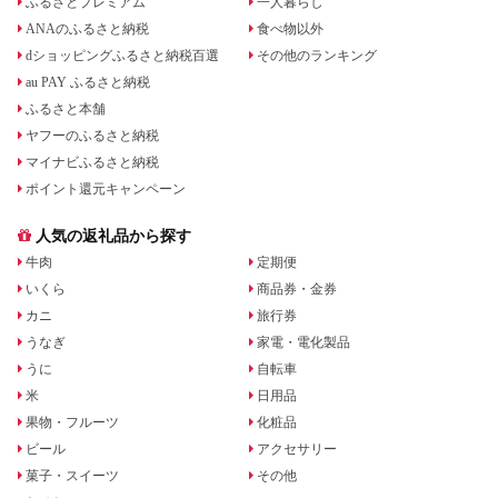
ふるさとプレミアム
一人暮らし
ANAのふるさと納税
食べ物以外
dショッピングふるさと納税百選
その他のランキング
au PAY ふるさと納税
ふるさと本舗
ヤフーのふるさと納税
マイナビふるさと納税
ポイント還元キャンペーン
人気の返礼品から探す
牛肉
定期便
いくら
商品券・金券
カニ
旅行券
うなぎ
家電・電化製品
うに
自転車
米
日用品
果物・フルーツ
化粧品
ビール
アクセサリー
菓子・スイーツ
その他