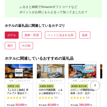
ふるさと納税でAmazonギフトコードなど
ポイントがお得にもらえるって知ってましたか？
ホテルの返礼品に関連しているカテゴリ
ホテル
旅館・民宿
ペットと泊まれる宿
温泉
旅行
その他
ホテルに関連しているおすすめの返礼品
出典：ふるさとチョイ
出典：ふるさとチョイ
出典：ふるさとチョイ
出
ス
ス
ス
長野県 大町
沖縄県 那覇市
静岡県 東伊豆町
長
【ふるさと納税】界
OMO5沖縄那覇 ふる
ひがしいず満喫宿泊補
山間
アルプス 宿泊ギフト
さと納税宿泊ギフト券
助券（大川・北川・熱
一軒
券（15,000円分）
(12,000円)
川・片瀬・白田・稲取
まる
5.0
5.0
5.0
【星野リゾート】
温泉）
10,
50,000
40,000
300,000
寄付金額:
円
寄付金額:
円
寄付金額:
円
寄付