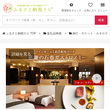
限度額をチェック
お気に入り
メニュー
検索
ふるさと納税ナビ TOP
返礼品検索
旅行・チケット・カタログ
詳細を見る