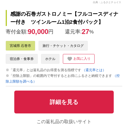
出典：ふるさとチョイス
感謝の石巻ガストロノミー【フルコースディナ
ー付き ツインルーム1泊2食付パック】
90,000
27
寄付金額:
円
還元率:
%
宮城県 石巻市
旅行・チケット・カタログ
お気に入り
宿泊券・食事券
ホテル
※「還元率」とは返礼品のお得度を測る指標です
（還元率とは）
※「控除上限額」の範囲内で寄付するとお得にふるさと納税できます
（控
除上限額を調べる）
詳細を見る
この返礼品の取扱いサイト