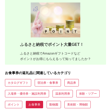
ふるさと納税でポイント大量GET！
ふるさと納税でAmazonギフトコードなど
ポイントがお得にもらえるって知ってましたか？
お食事券の返礼品に関連しているカテゴリ
カタログギフト
宿泊券・食事券
商品券
入場券・優待券・施設利用券
温泉利用券
体験・ツアー
ポイント
お食事券
動物園
美術館・博物館