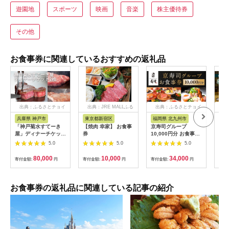
遊園地
スポーツ
映画
音楽
株主優待券
その他
お食事券に関連しているおすすめの返礼品
出典：ふるさとチョイ
出典：JRE MALLふる
出典：ふるさとチョイ
出
ス
さと納税
ス
兵庫県 神戸市
東京都新宿区
福岡県 北九州市
兵
「神戸菊水すてーき
【焼肉 幸家】 お食事
京寿司グループ
【ふ
屋」ディナーチケット
券
10,000円分 お食事券
テル
（2枚）
1000円×10枚 食事チ
・ 
5.0
5.0
5.0
ケット チケット 寿司
分 (
福岡県 北九州市
【宿
80,000
10,000
34,000
寄付金額:
円
寄付金額:
円
寄付金額:
円
寄付
場券
ホテ
素泊
泊2
お食事券の返礼品に関連している記事の紹介
大浴
フェ
ナー