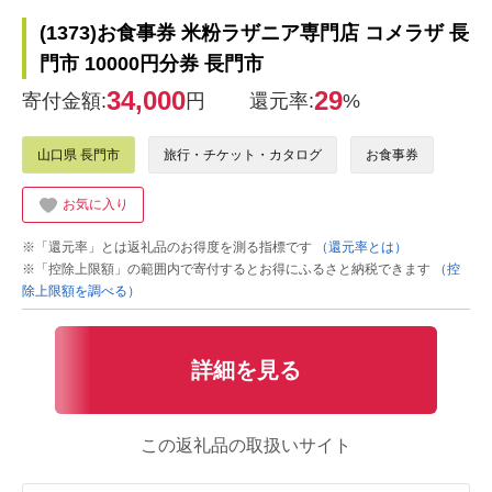
(1373)お食事券 米粉ラザニア専門店 コメラザ 長
門市 10000円分券 長門市
34,000
29
寄付金額:
円
還元率:
%
山口県 長門市
旅行・チケット・カタログ
お食事券
お気に入り
※「還元率」とは返礼品のお得度を測る指標です
（還元率とは）
※「控除上限額」の範囲内で寄付するとお得にふるさと納税できます
（控
除上限額を調べる）
詳細を見る
この返礼品の取扱いサイト