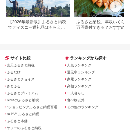
【2026年最新版】ふるさと納税
ふるさと納税、年収いくらで3
でディズニー返礼品はもらえ
万円寄付できる？おすすめ返
る？ホテル・チケット・公式グ
品も紹介
ッズを徹底解説
サイト比較
ランキングから探す
楽天ふるさと納税
人気ランキング
ふるなび
還元率ランキング
ふるさとチョイス
家電ランキング
さとふる
高額ランキング
ふるさとプレミアム
一人暮らし
ANAのふるさと納税
食べ物以外
dショッピングふるさと納税百選
その他のランキング
au PAY ふるさと納税
ふるさと本舗
ヤフーのふるさと納税