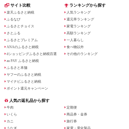
サイト比較
ランキングから探す
楽天ふるさと納税
人気ランキング
ふるなび
還元率ランキング
ふるさとチョイス
家電ランキング
さとふる
高額ランキング
ふるさとプレミアム
一人暮らし
ANAのふるさと納税
食べ物以外
dショッピングふるさと納税百選
その他のランキング
au PAY ふるさと納税
ふるさと本舗
ヤフーのふるさと納税
マイナビふるさと納税
ポイント還元キャンペーン
人気の返礼品から探す
牛肉
定期便
いくら
商品券・金券
カニ
旅行券
うなぎ
家電・電化製品