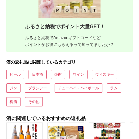
ふるさと納税でポイント大量GET！
ふるさと納税でAmazonギフトコードなど
ポイントがお得にもらえるって知ってましたか？
酒の返礼品に関連しているカテゴリ
ビール
日本酒
焼酎
ワイン
ウィスキー
ジン
ブランデー
チューハイ・ハイボール
ラム
梅酒
その他
酒に関連しているおすすめの返礼品