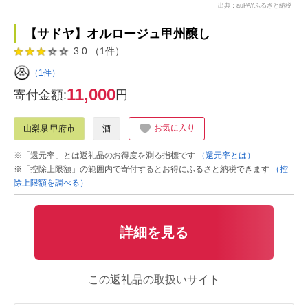
出典：auPAYふるさと納税
【サドヤ】オルロージュ甲州醸し
3.0 （1件）
（1件）
11,000
寄付金額:
円
お気に入り
山梨県 甲府市
酒
※「還元率」とは返礼品のお得度を測る指標です
（還元率とは）
※「控除上限額」の範囲内で寄付するとお得にふるさと納税できます
（控
除上限額を調べる）
詳細を見る
この返礼品の取扱いサイト