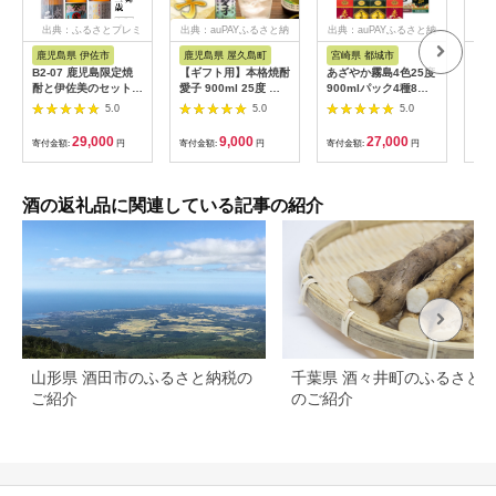
出典：ふるさとプレミ
出典：auPAYふるさと納
出典：auPAYふるさと納
出典
アム
税
税
鹿児島県 伊佐市
鹿児島県 屋久島町
宮崎県 都城市
宮
B2-07 鹿児島限定焼
【ギフト用】本格焼酎
あざやか霧島4色25度
赤霧
酎と伊佐美のセット！
愛子 900ml 25度 三
900mlパック4種8本
度)
伊佐舞、伊佐美、永禄
岳酒造
≪みやこんじょ特急便
≪み
5.0
5.0
5.0
二歳(1.8L各1本・計3
≫_27-82-021-Q
≫_2
本) 伊佐の限定焼酎が
29,000
9,000
27,000
寄付金額:
円
寄付金額:
円
寄付金額:
円
寄付
入った詰め合わせ！飲
み比べに【酒乃向原】
酒の返礼品に関連している記事の紹介
山形県 酒田市のふるさと納税の
千葉県 酒々井町のふるさと
ご紹介
のご紹介