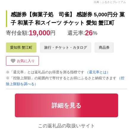
出典：ふるさとプレミアム
感謝券【御菓子処 司雀】 感謝券 5,000円分 菓
子 和菓子 和スイーツ チケット 愛知 蟹江町
19,000
26
寄付金額:
円
還元率:
%
愛知県 蟹江町
旅行・チケット・カタログ
商品券
お気に入り
※「還元率」とは返礼品のお得度を測る指標です
（還元率とは）
※「控除上限額」の範囲内で寄付するとお得にふるさと納税できます
（控
除上限額を調べる）
詳細を見る
この返礼品の取扱いサイト