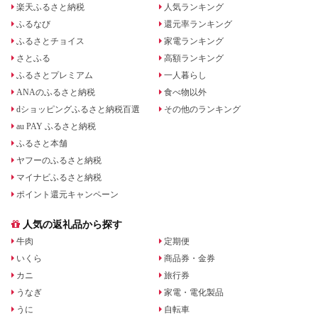
楽天ふるさと納税
人気ランキング
ふるなび
還元率ランキング
ふるさとチョイス
家電ランキング
さとふる
高額ランキング
ふるさとプレミアム
一人暮らし
ANAのふるさと納税
食べ物以外
dショッピングふるさと納税百選
その他のランキング
au PAY ふるさと納税
ふるさと本舗
ヤフーのふるさと納税
マイナビふるさと納税
ポイント還元キャンペーン
人気の返礼品から探す
牛肉
定期便
いくら
商品券・金券
カニ
旅行券
うなぎ
家電・電化製品
うに
自転車