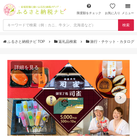
限度額をチェック
お気に入り
メニュー
検索
ふるさと納税ナビ TOP
返礼品検索
旅行・チケット・カタログ
詳細を見る