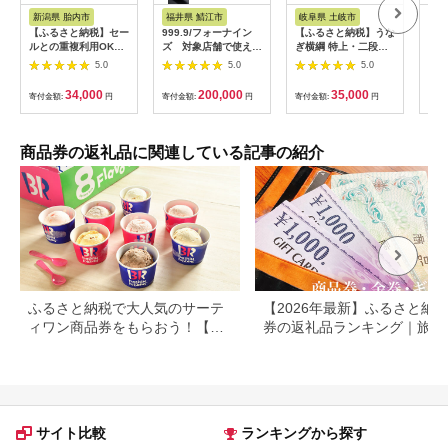
税
税
新潟県 胎内市
福井県 鯖江市
岐阜県 土岐市
北
【ふるさと納税】セー
999.9/フォーナイン
【ふるさと納税】うな
ハー
ルとの重複利用OK
ズ 対象店舗で使える
ぎ横綱 特上・二段敷
スク
10,000円相当オーダ
眼鏡引換券（6万円相
うな重 ペア お食事券
交換
5.0
5.0
5.0
ーシャツお仕立券【ビ
当）Silver np m [N-
/ 鰻 ご飯 チケット
(セ
ッグヴィジョン】
11401]
[MFA001]
_H-
34,000
200,000
35,000
寄付金額:
円
寄付金額:
円
寄付金額:
円
寄付
商品券の返礼品に関連している記事の紹介
ふるさと納税で大人気のサーテ
【2026年最新】ふるさと納税
ィワン商品券をもらおう！【静
券の返礼品ランキング｜旅行
岡県小山町】
券・食事券・商品券を比較
サイト比較
ランキングから探す