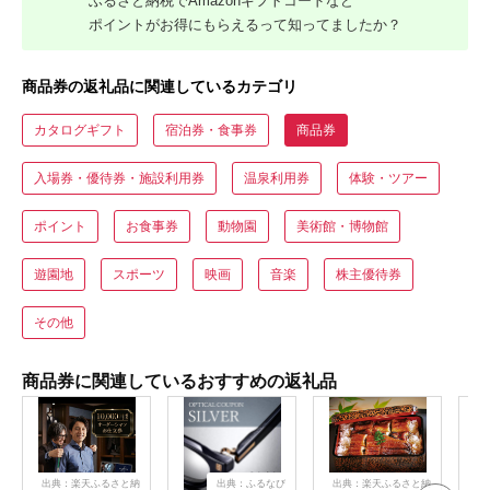
ふるさと納税でAmazonギフトコードなど
ポイントがお得にもらえるって知ってましたか？
商品券の返礼品に関連しているカテゴリ
カタログギフト
宿泊券・食事券
商品券
入場券・優待券・施設利用券
温泉利用券
体験・ツアー
ポイント
お食事券
動物園
美術館・博物館
遊園地
スポーツ
映画
音楽
株主優待券
その他
商品券に関連しているおすすめの返礼品
出典：楽天ふるさと納
出典：ふるなび
出典：楽天ふるさと納