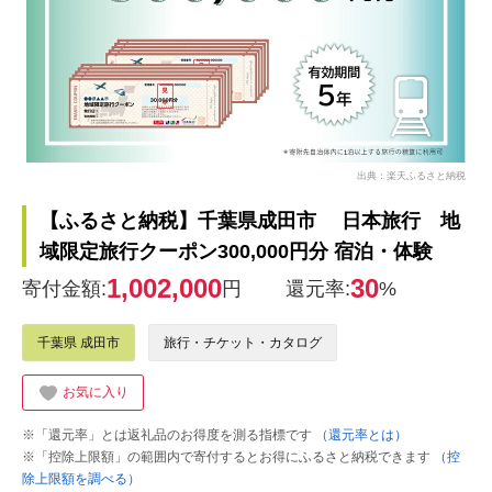
出典：楽天ふるさと納税
【ふるさと納税】千葉県成田市 日本旅行 地
域限定旅行クーポン300,000円分 宿泊・体験
1,002,000
30
寄付金額:
円
還元率:
%
千葉県 成田市
旅行・チケット・カタログ
お気に入り
※「還元率」とは返礼品のお得度を測る指標です
（還元率とは）
※「控除上限額」の範囲内で寄付するとお得にふるさと納税できます
（控
除上限額を調べる）