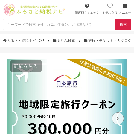
限度額をチェック
お気に入り
メニュー
検索
ふるさと納税ナビ TOP
返礼品検索
旅行・チケット・カタログ
詳細を見る