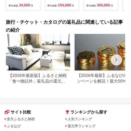
ケア リラクゼーショ
ト 利用券 ペア 体験
群馬県 首都圏 F20E-
34,000
154,000
300,000
寄付金額:
円
寄付金額:
円
寄付金額:
円
寄付
ン 施設 宿泊 家族連れ
乗馬 初心者歓迎〔P-
350
長野県 塩尻市
100〕
旅行・チケット・カタログの返礼品に関連している記事
の紹介
【2026年最新版】ふるさと納税
【2026年最新】ふるなびの
「食べ物以外」返礼品の還元率
ンペーンを解説！最大50%還
ランキング！
も
サイト比較
ランキングから探す
楽天ふるさと納税
人気ランキング
ふるなび
還元率ランキング