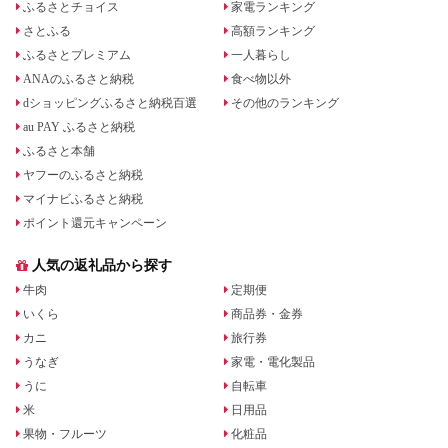
ふるさとチョイス
家電ランキング
さとふる
高額ランキング
ふるさとプレミアム
一人暮らし
ANAのふるさと納税
食べ物以外
dショッピングふるさと納税百選
その他のランキング
au PAY ふるさと納税
ふるさと本舗
ヤフーのふるさと納税
マイナビふるさと納税
ポイント還元キャンペーン
人気の返礼品から探す
牛肉
定期便
いくら
商品券・金券
カニ
旅行券
うなぎ
家電・電化製品
うに
自転車
米
日用品
果物・フルーツ
化粧品