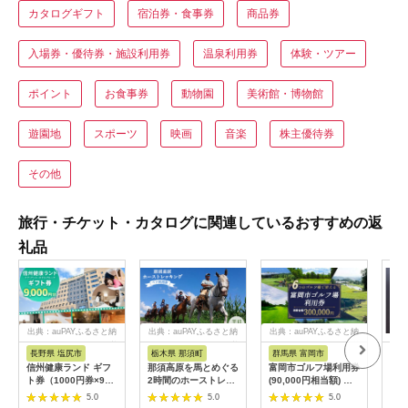
カタログギフト
宿泊券・食事券
商品券
入場券・優待券・施設利用券
温泉利用券
体験・ツアー
ポイント
お食事券
動物園
美術館・博物館
遊園地
スポーツ
映画
音楽
株主優待券
その他
旅行・チケット・カタログに関連しているおすすめの返
礼品
出典：auPAYふるさと納
出典：auPAYふるさと納
出典：auPAYふるさと納
税
税
税
長野県 塩尻市
栃木県 那須町
群馬県 富岡市
三
信州健康ランド ギフ
那須高原を馬とめぐる
富岡市ゴルフ場利用券
34
ト券（1000円券×9
2時間のホーストレッ
(90,000円相当額) ゴ
はら
枚） | 信州健康ランド
キング 外乗ペア利用
ルフ チケット 平日 土
肉御
5.0
5.0
5.0
サウナ 大浴場 ボディ
券【平日限定】チケッ
日 祝日 プレー券 関東
食事