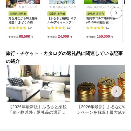
出典：ふるラボ
出典：楽天ふるさと納
出典：auPAYふるさと納
出典
税
税
福岡県 岡垣町
兵庫県 太子町
群馬県 富岡市
長
海を見ながら特上鮨を
【ふるさと納税】ホテ
富岡市ゴルフ場利用券
旅行
堪能！ ぶどうの樹 鮨
ルdeデイキャンプ体
(45,000円相当額) ゴ
運転
屋台ペア お食事券 海
験チケット
ルフ チケット 平日 土
列車
5.0
5.0
5.0
鮮 海 屋台 食事 ペア
【1364991】
日 祝日 プレー券 関東
験 
福岡県 岡垣町
群馬県 首都圏 F20E-
列車
68,500
24,000
150,000
寄付金額:
円
寄付金額:
円
寄付金額:
円
寄付
382
ども
県
旅行・チケット・カタログの返礼品に関連している記事
の紹介
【2026年最新版】ふるさと納税
【2026年最新】ふるなびの
「食べ物以外」返礼品の還元率
ンペーンを解説！最大50%還
ランキング！
も