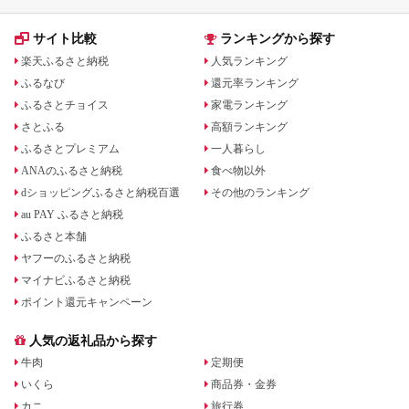
サイト比較
ランキングから探す
楽天ふるさと納税
人気ランキング
ふるなび
還元率ランキング
ふるさとチョイス
家電ランキング
さとふる
高額ランキング
ふるさとプレミアム
一人暮らし
ANAのふるさと納税
食べ物以外
dショッピングふるさと納税百選
その他のランキング
au PAY ふるさと納税
ふるさと本舗
ヤフーのふるさと納税
マイナビふるさと納税
ポイント還元キャンペーン
人気の返礼品から探す
牛肉
定期便
いくら
商品券・金券
カニ
旅行券