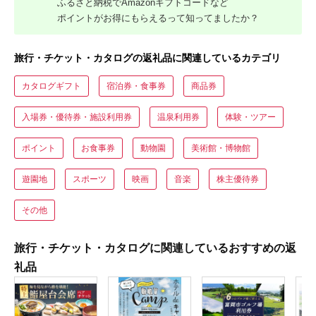
ふるさと納税でAmazonギフトコードなど
ポイントがお得にもらえるって知ってましたか？
旅行・チケット・カタログの返礼品に関連しているカテゴリ
カタログギフト
宿泊券・食事券
商品券
入場券・優待券・施設利用券
温泉利用券
体験・ツアー
ポイント
お食事券
動物園
美術館・博物館
遊園地
スポーツ
映画
音楽
株主優待券
その他
旅行・チケット・カタログに関連しているおすすめの返
礼品