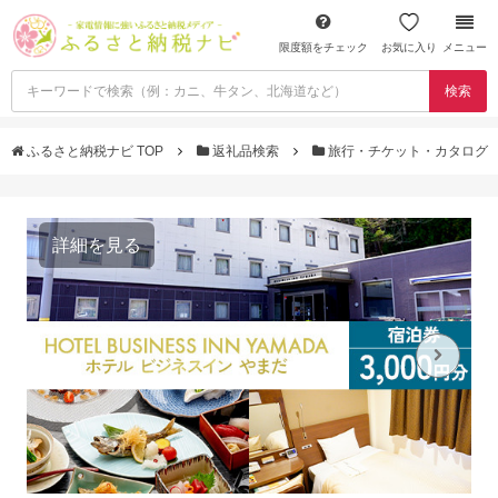
限度額をチェック
お気に入り
メニュー
検索
ふるさと納税ナビ TOP
返礼品検索
旅行・チケット・カタログ
詳細を見る