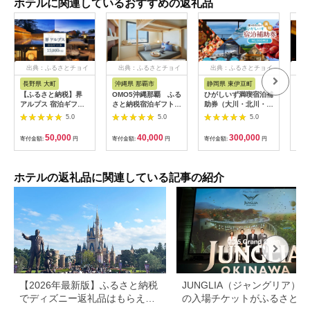
ホテルに関連しているおすすめの返礼品
出典：ふるさとチョイ
出典：ふるさとチョイ
出典：ふるさとチョイ
出
ス
ス
ス
長野県 大町
沖縄県 那覇市
静岡県 東伊豆町
長
【ふるさと納税】界
OMO5沖縄那覇 ふる
ひがしいず満喫宿泊補
山間
アルプス 宿泊ギフト
さと納税宿泊ギフト券
助券（大川・北川・熱
一軒
券（15,000円分）
(12,000円)
川・片瀬・白田・稲取
まる
5.0
5.0
5.0
【星野リゾート】
温泉）
10,
50,000
40,000
300,000
寄付金額:
円
寄付金額:
円
寄付金額:
円
寄付
ホテルの返礼品に関連している記事の紹介
【2026年最新版】ふるさと納税
JUNGLIA（ジャングリア）
でディズニー返礼品はもらえ
の入場チケットがふるさと納