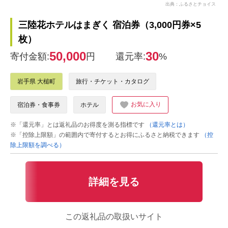
出典：ふるさとチョイス
三陸花ホテルはまぎく 宿泊券（3,000円券×5
枚）
50,000
30
寄付金額:
円
還元率:
%
岩手県 大槌町
旅行・チケット・カタログ
お気に入り
宿泊券・食事券
ホテル
※「還元率」とは返礼品のお得度を測る指標です
（還元率とは）
※「控除上限額」の範囲内で寄付するとお得にふるさと納税できます
（控
除上限額を調べる）
詳細を見る
この返礼品の取扱いサイト