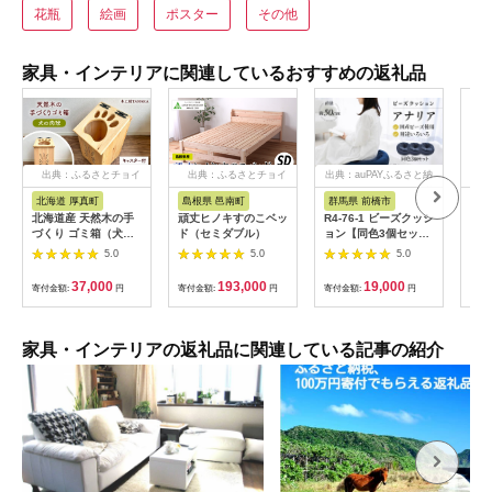
花瓶
絵画
ポスター
その他
家具・インテリアに関連しているおすすめの返礼品
出典：ふるさとチョイ
出典：ふるさとチョイ
出典：auPAYふるさと納
ス
ス
税
北海道 厚真町
島根県 邑南町
群馬県 前橋市
大
北海道産 天然木の手
頑丈ヒノキすのこベッ
R4-76-1 ビーズクッシ
カー
づくり ゴミ箱（犬の
ド（セミダブル）
ョン【同色3個セッ
4.
肉球）《厚真町》【木
ト】アナリア（大ビー
厚手
5.0
5.0
5.0
工房TANAKA】 ごみ
ズ）【ブラウン】｜ビ
26
箱 ゴミ箱 木製 天然木
ーズ 大ビーズ クッシ
日本
37,000
193,000
19,000
寄付金額:
円
寄付金額:
円
寄付金額:
円
寄付
日用品 雑貨 犬 北海道
ョン 枕 まくら 背あて
ハンドメイド インテ
足置き お昼寝枕 腰当
リア [AXAU015]
やわらかい 心地よい
37000円
気持ちいい しっとり
家具・インテリアの返礼品に関連している記事の紹介
ふわふわ リラックス
座り心地 体圧分散 妊
婦 子ども ソファ 座い
す のびのび 快適 ふん
わり 疲れない 体圧分
散