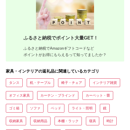
ふるさと納税でポイント大量GET！
ふるさと納税でAmazonギフトコードなど
ポイントがお得にもらえるって知ってましたか？
家具・インテリアの返礼品に関連しているカテゴリ
タンス
机・テーブル
椅子・チェア
インテリア雑貨
オフィス家具
カーテン・ブラインド
カーペット・畳
ゴミ箱
ソファ
ベッド
ライト・照明
鏡
収納家具
収納用品
本棚・ラック
寝具
時計