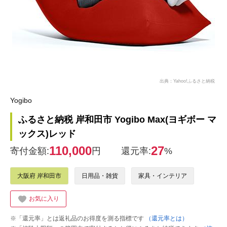
出典：Yahoo!ふるさと納税
Yogibo
ふるさと納税 岸和田市 Yogibo Max(ヨギボー マ
ックス)レッド
110,000
27
寄付金額:
円
還元率:
%
大阪府 岸和田市
日用品・雑貨
家具・インテリア
お気に入り
※「還元率」とは返礼品のお得度を測る指標です
（還元率とは）