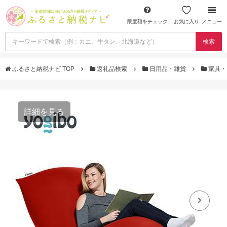
限度額をチェック
お気に入り
メニュー
検索
ふるさと納税ナビ TOP
返礼品検索
日用品・雑貨
家具・
詳細を見る