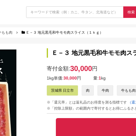
検索
牛もも肉
Ｅ－３ 地元黒毛和牛モモ肉スライス（１ｋｇ）
Ｅ－３ 地元黒毛和牛モモ肉ス
30,000
寄付金額:
円
1kg単価:
30,000
円
量:
1
kg
茨城県 日立市
肉
牛肉
牛もも肉
※「還元率」とは返礼品のお得度を測る指標です
（還
※「控除上限額」の範囲内で寄付するとお得にふるさ