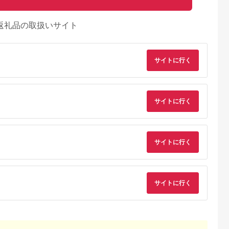
返礼品の取扱いサイト
サイトに行く
サイトに行く
サイトに行く
るさとチョイ
出典：ふるさとチョイ
出典：ふるさとプレミ
出典：ふるさとチョ
ス
ス
アム
宮町
山形県 尾花沢市
香川県 土庄町
熊本県 人吉市
博多和牛ミニス
尾花沢牛 赤身ブロッ
小豆島 オリーブ牛 モ
サイトに行く
【3ヶ月定期便】熊本
定期便：全１
ク 食べ比べ モモ400g
モ肉 しゃぶしゃぶ用
県産 あか牛 モモステ
カタ400g 計800g ロ
380g 和牛 黒毛和牛
ーキ 約500g (約
5.0
5.0
5.0
5.0
ーストビーフ用 ja-
ブランド牛 国産牛 国
250g×2パック) 計
00,000
22,000
22,000
45,000
oglns800
産牛肉 牛肉 牛 お肉
1.5kg
円
寄付金額:
円
寄付金額:
円
寄付金額:
円
肉 しゃぶしゃぶ用肉
しゃぶしゃぶ肉 牛も