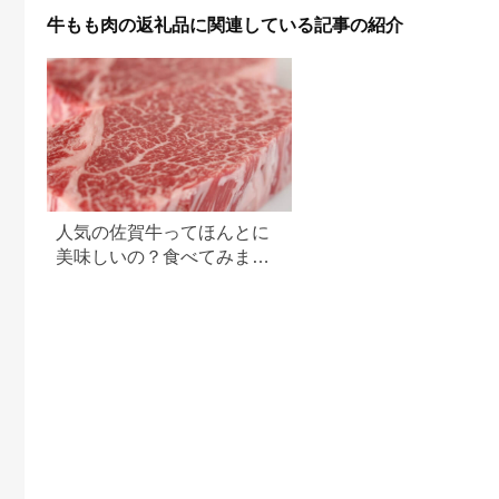
30000円 3万円
中元 お歳暮 詰め合わ
牛もも肉の返礼品に関連している記事の紹介
[C0043ch]
せ市 【fc-AX001】
【肉のABCフーズ福
知山店】
人気の佐賀牛ってほんとに
美味しいの？食べてみまし
た！