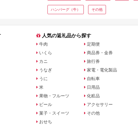
ハンバーグ（牛）
その他
す
人気の返礼品から探す
牛肉
定期便
いくら
商品券・金券
カニ
旅行券
うなぎ
家電・電化製品
うに
自転車
米
日用品
果物・フルーツ
化粧品
ビール
アクセサリー
菓子・スイーツ
その他
おせち