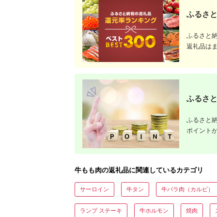
料無料 ふるさと納税
ふるさと
ふるさと
返礼品は
ふるさと
ふるさと納
ポイント
牛もも肉の返礼品に関連しているカテゴリ
サーロイン
牛タン
牛バラ肉（カルビ）
ランプ ステーキ
牛ホルモン
焼肉