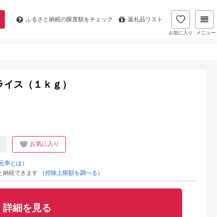
ふるさと納税の
限度額をチェック
返礼品リスト
お気に入り
メニュー
ライス（１ｋｇ）
お気に入り
元率とは）
と納税できます
（控除上限額を調べる）
詳細を見る