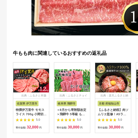
牛もも肉に関連しているおすすめの返礼品
出典：ふるさと本舗
出典：ふるさとチョイ
出典：楽天ふるさと納
ス
税
佐賀県 伊万里市
岐阜県 飛騨市
京都 府福知山市
特撰伊万里牛 モモス
＜8月から寄附額改定
【ふるさと納税】肉ソ
ライス 700g 小間切れ
＞飛騨牛 5等級 もも
ムリエ監修！A5ラン
500g セット 044-
肉レア部位 ランプ 焼
ク厳選和牛ローストビ
5.0
5.0
5.0
J1104
肉用300ｇ 飛騨市推
ーフ(300g×2本・計
32,000
30,000
30,000
奨特産品 古里精肉店
600g) ローストビーフ
寄付金額:
円
寄付金額:
円
寄付金額:
円
牛肉 和牛 肉 焼肉 熨
A5ランク 和牛 レシピ
斗掛け 熨斗掛け
ギフト 贈答 贈答品 お