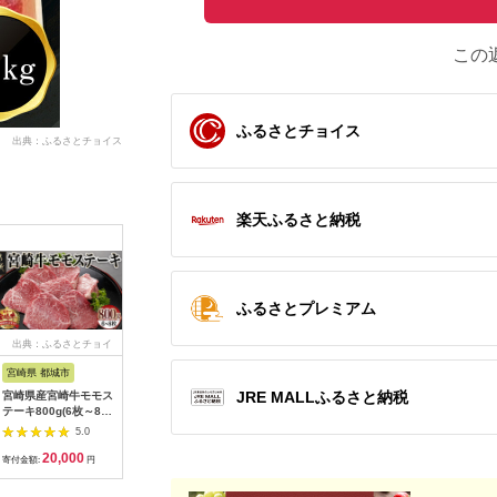
この
ふるさとチョイス
出典：ふるさとチョイス
楽天ふるさと納税
ふるさとプレミアム
出典：ふるさとチョイ
出典：楽天ふるさと納
出典：ふるさと本舗
出典：ふ
ス
税
宮崎県 都城市
和歌山県 那智勝浦町
佐賀県 伊万里市
福岡県 新
JRE MALLふるさと納税
宮崎県産宮崎牛モモス
【ふるさと納税】熊野
伊万里牛 A5 赤身3回
K039.
テーキ800g(6枚～8
牛ももすき焼肉500グ
定期便 モモスライス
テーキ（
枚)_AC-8915_(都城
ラム（冷凍） | 那智勝
入りすき焼き 焼肉
２回）
5.0
5.0
5.0
市) 宮崎牛 モモステー
浦町 熊野牛 すき焼き
999-J624
20,000
18,000
63,000
2
キ 霜降り あっさり 真
肉 人気 おすすめ 冷凍
寄付金額:
円
寄付金額:
円
寄付金額:
円
寄付金額:
空
肉料理 グルメ 贅沢 焼
肉 和食 お取り寄せ 送