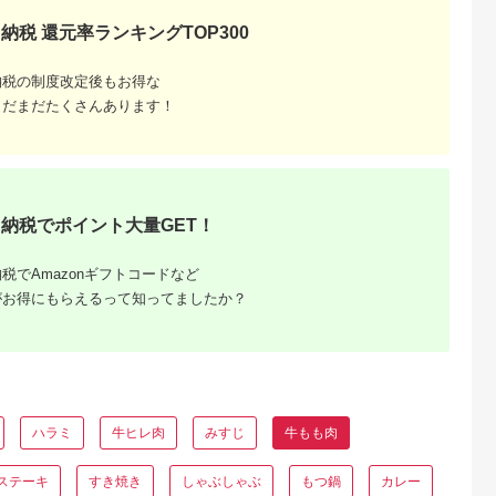
も肉 牛もも 食品 香川
香川県 土庄町
納税 還元率ランキングTOP300
納税の制度改定後もお得な
まだまだたくさんあります！
納税でポイント大量GET！
税でAmazonギフトコードなど
がお得にもらえるって知ってましたか？
ハラミ
牛ヒレ肉
みすじ
牛もも肉
ステーキ
すき焼き
しゃぶしゃぶ
もつ鍋
カレー